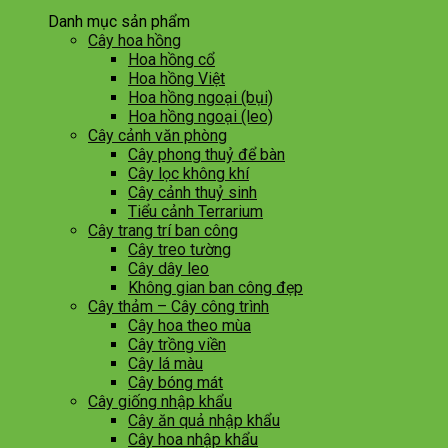
Danh mục sản phẩm
Cây hoa hồng
Hoa hồng cổ
Hoa hồng Việt
Hoa hồng ngoại (bụi)
Hoa hồng ngoại (leo)
Cây cảnh văn phòng
Cây phong thuỷ để bàn
Cây lọc không khí
Cây cảnh thuỷ sinh
Tiểu cảnh Terrarium
Cây trang trí ban công
Cây treo tường
Cây dây leo
Không gian ban công đẹp
Cây thảm – Cây công trình
Cây hoa theo mùa
Cây trồng viền
Cây lá màu
Cây bóng mát
Cây giống nhập khẩu
Cây ăn quả nhập khẩu
Cây hoa nhập khẩu