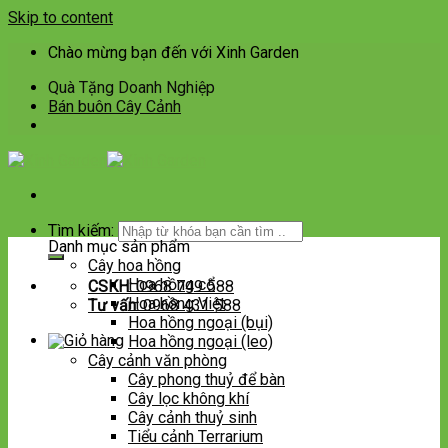
Skip to content
Chào mừng bạn đến với Xinh Garden
Quà Tặng Doanh Nghiệp
Bán buôn Cây Cảnh
Tìm kiếm:
Danh mục sản phẩm
Cây hoa hồng
Hoa hồng cổ
CSKH:
0968 749 588
Hoa hồng Việt
Tư vấn:
0968 431 588
Hoa hồng ngoại (bụi)
Hoa hồng ngoại (leo)
Cây cảnh văn phòng
Cây phong thuỷ để bàn
Cây lọc không khí
Cây cảnh thuỷ sinh
Tiểu cảnh Terrarium