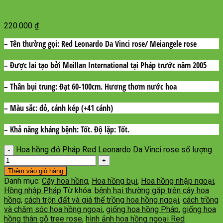
220.000
₫
– Tên thường gọi:
Red Leonardo Da Vinci rose/ Meiangele rose
– Được lai tạo bởi
Meillan International tại Pháp trước năm 2005
– Thân bụi trung:
Đạt 60-100cm. Hương thơm nước hoa
– Màu sắc:
đỏ, cánh kép (+41 cánh)
– Khả năng kháng bệnh
: Tốt.
Độ lặp
: Tốt.
Hoa hồng đỏ Pháp Red Leonardo Da Vinci rose số lượng
Thêm vào giỏ hàng
Danh mục:
Cây hoa hồng
,
Hoa hồng bụi
,
Hoa hồng nhập ngoại
,
Hồng nhập Pháp
Từ khóa:
bệnh hại thường gặp trên cây hoa
hồng
,
cách trộn đất và giá thể trồng hoa hồng ngoại
,
cách trồng
và chăm sóc hoa hồng ngoại
,
giống hoa hồng Pháp
,
giống hoa
hồng thân gỗ tree rose
,
hình ảnh hoa hồng ngoại Red