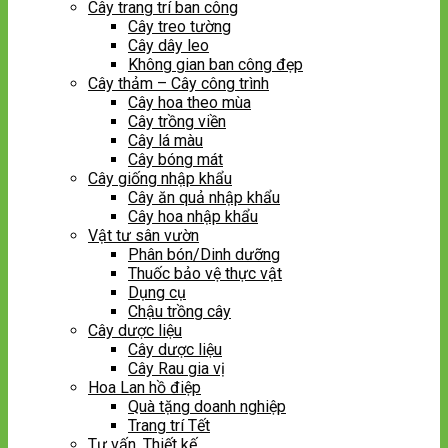
Cây trang trí ban công
Cây treo tường
Cây dây leo
Không gian ban công đẹp
Cây thảm – Cây công trình
Cây hoa theo mùa
Cây trồng viền
Cây lá màu
Cây bóng mát
Cây giống nhập khẩu
Cây ăn quả nhập khẩu
Cây hoa nhập khẩu
Vật tư sân vườn
Phân bón/Dinh dưỡng
Thuốc bảo vệ thực vật
Dụng cụ
Chậu trồng cây
Cây dược liệu
Cây dược liệu
Cây Rau gia vị
Hoa Lan hồ điệp
Quà tặng doanh nghiệp
Trang trí Tết
Tư vấn, Thiết kế