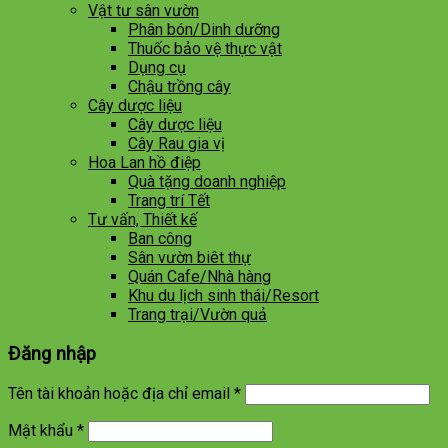
Vật tư sân vườn
Phân bón/Dinh dưỡng
Thuốc bảo vệ thực vật
Dụng cụ
Chậu trồng cây
Cây dược liệu
Cây dược liệu
Cây Rau gia vị
Hoa Lan hồ điệp
Quà tặng doanh nghiệp
Trang trí Tết
Tư vấn, Thiết kế
Ban công
Sân vườn biêt thự
Quán Cafe/Nhà hàng
Khu du lịch sinh thái/Resort
Trang trại/Vườn quả
Đăng nhập
Tên tài khoản hoặc địa chỉ email
*
Mật khẩu
*