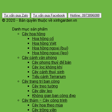
Tư vấn qua Zalo
Tư vấn qua Facebook
Hotline: 0973896088
© 2020 - Bản quyền thuộc về xinhgarden.vn
Danh mục sản phẩm
Cây hoa hồng
Hoa hồng cổ
Hoa hồng Việt
Hoa hồng ngoại (bụi)
Hoa hồng ngoại (leo)
Cây cảnh văn phòng
Cây phong thuỷ để bàn
Cây lọc không khí
Cây cảnh thuỷ sinh
Tiểu cảnh Terrarium
Cây trang trí ban công
Cây treo tường
Cây dây leo
Không gian ban công đẹp
Cây thảm – Cây công trình
Cây hoa theo mùa
Cây trồng viền