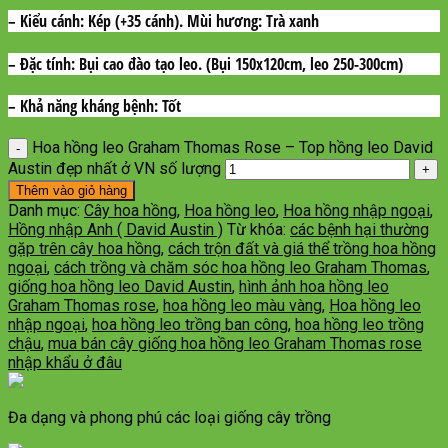
– Kiểu cánh:
Kép (+35 cánh). Mùi hương: Trà xanh
– Đặc tính:
Bụi cao đào tạo leo. (Bụi 150x120cm, leo 250-300cm)
– Khả năng kháng bệnh:
Tốt
Hoa hồng leo Graham Thomas Rose – Top hồng leo David
Austin đẹp nhất ở VN số lượng
Thêm vào giỏ hàng
Danh mục:
Cây hoa hồng
,
Hoa hồng leo
,
Hoa hồng nhập ngoại
,
Hồng nhập Anh ( David Austin )
Từ khóa:
các bệnh hại thường
gặp trên cây hoa hồng
,
cách trộn đất và giá thể trồng hoa hồng
ngoại
,
cách trồng và chăm sóc hoa hồng leo Graham Thomas
,
giống hoa hồng leo David Austin
,
hình ảnh hoa hồng leo
Graham Thomas rose
,
hoa hồng leo màu vàng
,
Hoa hồng leo
nhập ngoại
,
hoa hồng leo trồng ban công
,
hoa hồng leo trồng
chậu
,
mua bán cây giống hoa hồng leo Graham Thomas rose
nhập khẩu ở đâu
Đa dạng và phong phú các loại giống cây trồng