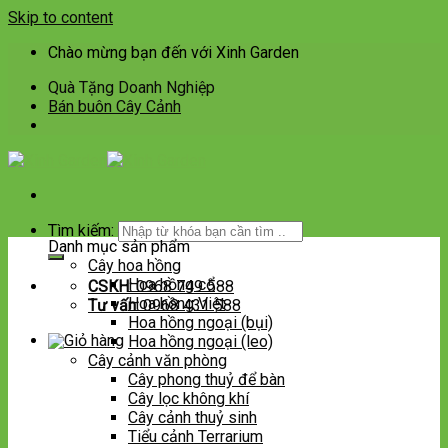
Skip to content
Chào mừng bạn đến với Xinh Garden
Quà Tặng Doanh Nghiệp
Bán buôn Cây Cảnh
Tìm kiếm:
Danh mục sản phẩm
Cây hoa hồng
Hoa hồng cổ
CSKH:
0968 749 588
Hoa hồng Việt
Tư vấn:
0968 431 588
Hoa hồng ngoại (bụi)
Hoa hồng ngoại (leo)
Cây cảnh văn phòng
Cây phong thuỷ để bàn
Cây lọc không khí
Cây cảnh thuỷ sinh
Tiểu cảnh Terrarium