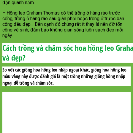
đặn quanh năm.
– Hồng leo Graham Thomas có thể trồng ở hàng rào trước
cổng, trồng ở hàng rào sau giàn phơi hoặc trồng ở trước ban
công đều đẹp… Bên cạnh đó chúng rất ít thay lá nên đỡ tốn
công vệ sinh, đảm bảo không gian sống luôn sạch đẹp mỗi
ngày.
Cách trồng và chăm sóc hoa hồng leo Grah
và đẹp?
So với các giống hoa hồng leo nhập ngoại khác, giống hoa hồng leo
màu vàng này được đánh giá là một trồng những giống hồng nhập
ngoại dễ trồng và chăm sóc.