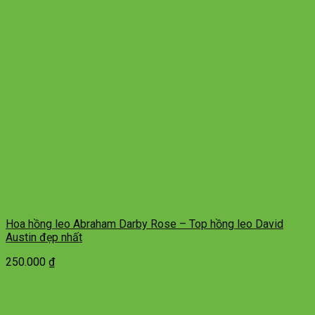
Hoa hồng leo Abraham Darby Rose – Top hồng leo David
Austin đẹp nhất
250.000
₫