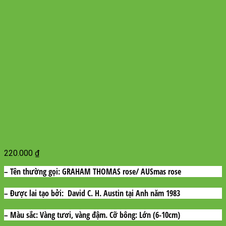
220.000
₫
– Tên thường gọi:
GRAHAM THOMAS rose/ AUSmas rose
– Được lai tạo bởi:
David C. H. Austin tại Anh năm 1983
– Màu sắc:
Vàng tươi, vàng đậm. Cỡ bông: Lớn (6-10cm)