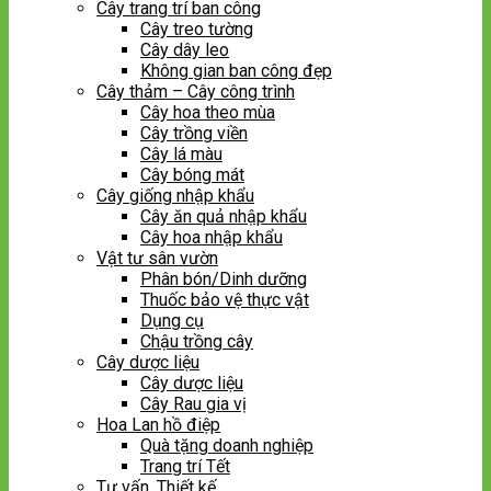
Cây trang trí ban công
Cây treo tường
Cây dây leo
Không gian ban công đẹp
Cây thảm – Cây công trình
Cây hoa theo mùa
Cây trồng viền
Cây lá màu
Cây bóng mát
Cây giống nhập khẩu
Cây ăn quả nhập khẩu
Cây hoa nhập khẩu
Vật tư sân vườn
Phân bón/Dinh dưỡng
Thuốc bảo vệ thực vật
Dụng cụ
Chậu trồng cây
Cây dược liệu
Cây dược liệu
Cây Rau gia vị
Hoa Lan hồ điệp
Quà tặng doanh nghiệp
Trang trí Tết
Tư vấn, Thiết kế