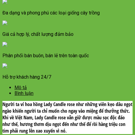
Đa dạng và phong phú các loại giống cây trồng
Giá cả hợp lý, chất lượng đảm bảo
Phân phối bán buôn, bán lẻ trên toàn quốc
Hỗ trợ khách hàng 24/7
Mô tả
Bình luận
Người ta ví hoa hồng Lady Candle rose như những viên kẹo dâu ngọt
ngào khiến người ta chỉ muốn cho ngay vào miệng để thưởng thức.
Khi về Việt Nam, Lady Candle rose vẫn giữ được màu sọc độc đáo
như thế, hương thơm dịu ngọt đến như thế để rồi hàng triệu con
tim phải rung lên xao xuyến vì nó.