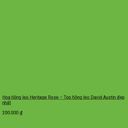
Hoa hồng leo Heritage Rose – Top hồng leo David Austin đẹp
nhất
200.000
₫