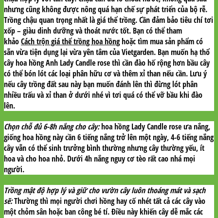
nhưng cũng không được nông quá hạn chế sự phát triển của bộ rễ.
Trồng chậu quan trọng nhất là giá thể trồng. Cần đảm bảo tiêu chí tơi
xốp – giàu dinh dưỡng và thoát nước tốt. Bạn có thể tham
khảo
Cách trộn giá thể trồng hoa hồng
hoặc tìm mua sản phẩm có
sẵn vừa tiện dụng lại vừa yên tâm của Vietgarden. Bạn muốn hạ thổ
cây hoa hồng Anh Lady Candle rose thì cần đào hố rộng hơn bầu cây
có thể bón lót các loại phân hữu cơ và thêm xỉ than nếu cần. Lưu ý
nếu cây trồng đất sau này bạn muốn đánh lên thì đừng lót phân
nhiều trấu và xỉ than ở dưới nhé vì tơi quá có thể vỡ bầu khi đào
lên.
Chọn chỗ đủ 6-8h nắng cho cây:
hoa hồng Lady Candle rose ưa nắng,
giống hoa hồng này cần 6 tiếng nắng trở lên một ngày, 4-6 tiếng nắng
cây vẫn có thể sinh trưởng bình thường nhưng cây thường yếu, ít
hoa và cho hoa nhỏ. Dưới 4h nắng nguy cơ tèo rất cao nhá mọi
người.
Trồng mật độ hợp lý và giữ cho vườn cây luôn thoáng mát
và sạch
sẽ:
Thường thì mọi người chơi hồng hay cố nhét tất cả các cây vào
một chỏm sân hoặc ban công bé tí. Điều này khiến cây dễ mắc các