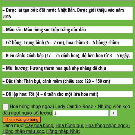
– Được lai tạo bởi:
đất nước Nhật Bản. Được giới thiệu vào năm
2015
– Màu sắc:
Màu hồng sọc trộn trắng độc đáo
– Cỡ bông:
Trung bình (5 – 7 cm), hoa chùm 3 – 5 bông/ chùm
– Kiểu cánh:
Cánh kép (17 – 25 cánh hoa), độ bền hoa từ 3 – 5 ngày.
– Mùi hương:
Hương thơm hoa quả nhẹ nhàng dễ chịu
– Đặc tính:
Thân bụi, cành mềm (chiều cao: 120 – 150 cm)
– Độ lặp hoa:
Tốt (4 – 6 tuần cho một lứa hoa mới)
Hoa hồng nhập ngoại Lady Candle Rose - Những viên kẹo
dâu ngọt ngào số lượng
Thêm vào giỏ hàng
Danh mục:
Cây hoa hồng
,
Hoa hồng bụi
,
Hoa hồng nhập ngoại
,
Hồng nhập màu sọc
,
Hồng nhập Nhật