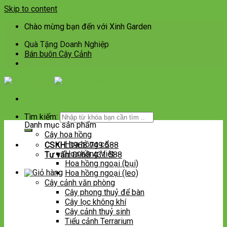
Skip to content
Chào mừng bạn đến với Xinh Garden
Quà Tặng Doanh Nghiệp
Bán buôn Cây Cảnh
Tìm kiếm:
Danh mục sản phẩm
Cây hoa hồng
Hoa hồng cổ
CSKH:
0968 749 588
Hoa hồng Việt
Tư vấn:
0968 431 588
Hoa hồng ngoại (bụi)
Hoa hồng ngoại (leo)
Cây cảnh văn phòng
Cây phong thuỷ để bàn
Cây lọc không khí
Cây cảnh thuỷ sinh
Tiểu cảnh Terrarium