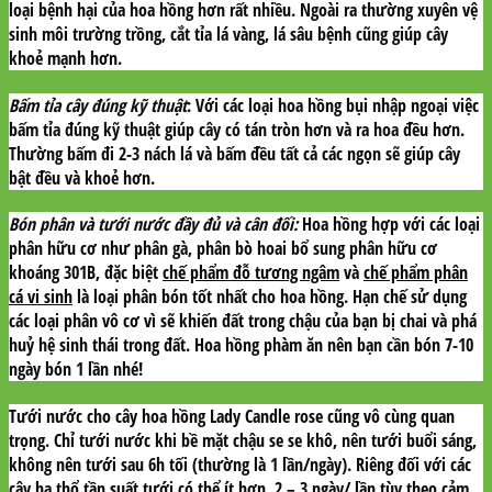
loại bệnh hại của hoa hồng hơn rất nhiều. Ngoài ra thường xuyên vệ
sinh môi trường trồng, cắt tỉa lá vàng, lá sâu bệnh cũng giúp cây
khoẻ mạnh hơn.
Bấm tỉa cây đúng kỹ thuật
: Với các loại hoa hồng bụi nhập ngoại việc
bấm tỉa đúng kỹ thuật giúp cây có tán tròn hơn và ra hoa đều hơn.
Thường bấm đi 2-3 nách lá và bấm đều tất cả các ngọn sẽ giúp cây
bật đều và khoẻ hơn.
Bón phân và tưới nước đầy đủ và cân đối:
Hoa hồng hợp với các loại
phân hữu cơ như phân gà, phân bò hoai bổ sung phân hữu cơ
khoáng 301B, đặc biệt
chế phẩm đỗ tương ngâm
và
chế phẩm phân
cá vi sinh
là loại phân bón tốt nhất cho hoa hồng. Hạn chế sử dụng
các loại phân vô cơ vì sẽ khiến đất trong chậu của bạn bị chai và phá
huỷ hệ sinh thái trong đất. Hoa hồng phàm ăn nên bạn cần bón 7-10
ngày bón 1 lần nhé!
Tưới nước cho cây hoa hồng Lady Candle rose cũng vô cùng quan
trọng. Chỉ tưới nước khi bề mặt chậu se se khô, nên tưới buổi sáng,
không nên tưới sau 6h tối (thường là 1 lần/ngày). Riêng đối với các
cây hạ thổ tần suất tưới có thể ít hơn, 2 – 3 ngày/ lần tùy theo cảm