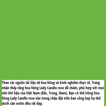
Theo các nguồn tài liệu về hoa hồng và kinh nghiêm thực tế, Trang
nhận thấy rằng hoa hồng Lady Candle rose dễ chăm, phù hợp với mọi
nền khí hậu của Việt Nam (Bắc, Trung, Nam). Bạn có thể trồng hoa
hồng Lady Candle rose vào trong chậu đặt trên ban công hay hạ thổ
dưới sân vườn đều rất đẹp.