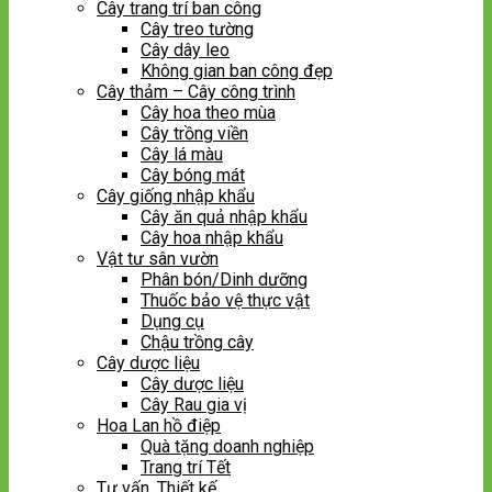
Cây trang trí ban công
Cây treo tường
Cây dây leo
Không gian ban công đẹp
Cây thảm – Cây công trình
Cây hoa theo mùa
Cây trồng viền
Cây lá màu
Cây bóng mát
Cây giống nhập khẩu
Cây ăn quả nhập khẩu
Cây hoa nhập khẩu
Vật tư sân vườn
Phân bón/Dinh dưỡng
Thuốc bảo vệ thực vật
Dụng cụ
Chậu trồng cây
Cây dược liệu
Cây dược liệu
Cây Rau gia vị
Hoa Lan hồ điệp
Quà tặng doanh nghiệp
Trang trí Tết
Tư vấn, Thiết kế