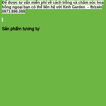
Để được tư vấn miễn phí về cách trồng và chăm sóc hoa
hồng ngoại bạn có thể liên hệ với Xinh Garden – fb/zalo
0973.896.088
Sản phẩm tương tự