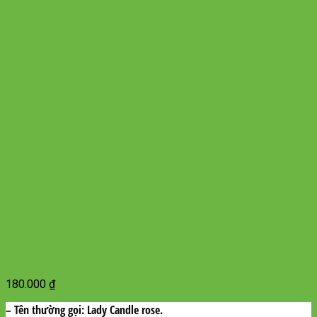
180.000
₫
– Tên thường gọi:
Lady Candle rose.