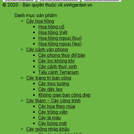
© 2020 - Bản quyền thuộc về xinhgarden.vn
Danh mục sản phẩm
Cây hoa hồng
Hoa hồng cổ
Hoa hồng Việt
Hoa hồng ngoại (bụi)
Hoa hồng ngoại (leo)
Cây cảnh văn phòng
Cây phong thuỷ để bàn
Cây lọc không khí
Cây cảnh thuỷ sinh
Tiểu cảnh Terrarium
Cây trang trí ban công
Cây treo tường
Cây dây leo
Không gian ban công đẹp
Cây thảm – Cây công trình
Cây hoa theo mùa
Cây trồng viền
Cây lá màu
Cây bóng mát
Cây giống nhập khẩu