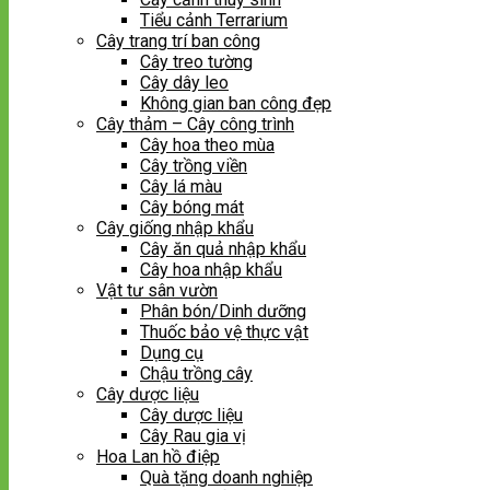
Tiểu cảnh Terrarium
Cây trang trí ban công
Cây treo tường
Cây dây leo
Không gian ban công đẹp
Cây thảm – Cây công trình
Cây hoa theo mùa
Cây trồng viền
Cây lá màu
Cây bóng mát
Cây giống nhập khẩu
Cây ăn quả nhập khẩu
Cây hoa nhập khẩu
Vật tư sân vườn
Phân bón/Dinh dưỡng
Thuốc bảo vệ thực vật
Dụng cụ
Chậu trồng cây
Cây dược liệu
Cây dược liệu
Cây Rau gia vị
Hoa Lan hồ điệp
Quà tặng doanh nghiệp