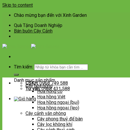
Skip to content
Chào mừng bạn đến với Xinh Garden
Quà Tặng Doanh Nghiệp
Bán buôn Cây Cảnh
Tìm kiếm:
Danh mục sản phẩm
CSKH:
0968 749 588
Cây hoa hồng
Tư vấn:
0968 431 588
Hoa hồng cổ
Hoa hồng Việt
Hoa hồng ngoại (bụi)
Hoa hồng ngoại (leo)
Cây cảnh văn phòng
Cây phong thuỷ để bàn
Cây lọc không khí
Cây cảnh thuỷ sinh