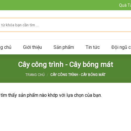
Quà T
ng chủ
Giới thiệu
Sản phẩm
Tin tức
Đội ngũ c
Cây công trình - Cây bóng mát
TRANG CHỦ
/
CÂY CÔNG TRÌNH - CÂY BÓNG MÁT
tìm thấy sản phẩm nào khớp với lựa chọn của bạn.