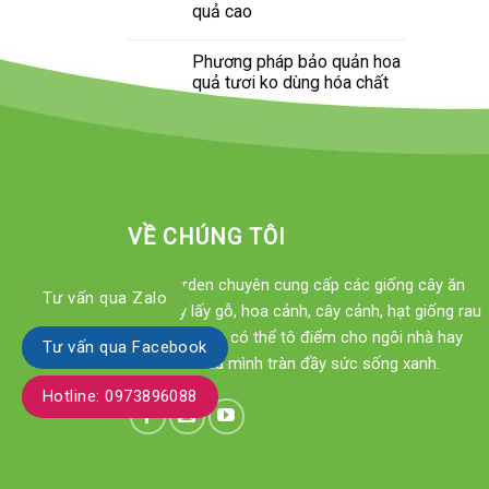
quả cao
Phương pháp bảo quản hoa
quả tươi ko dùng hóa chất
VỀ CHÚNG TÔI
Xinh Garden chuyên cung cấp các giống cây ăn
Tư vấn qua Zalo
quả, cây lấy gỗ, hoa cảnh, cây cảnh, hạt giống rau
sạch... để bạn có thể tô điểm cho ngôi nhà hay
Tư vấn qua Facebook
khu vườn của mình tràn đầy sức sống xanh.
Hotline: 0973896088