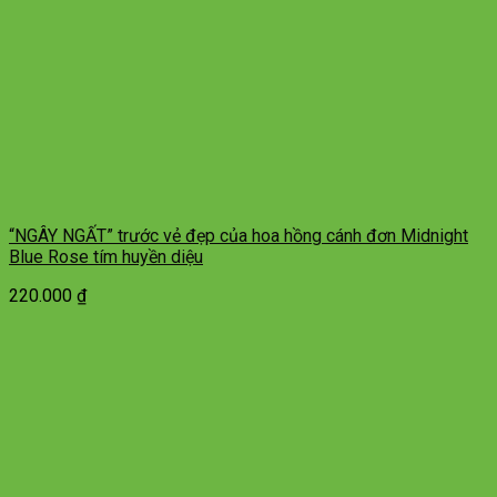
“NGÂY NGẤT” trước vẻ đẹp của hoa hồng cánh đơn Midnight
Blue Rose tím huyền diệu
220.000
₫