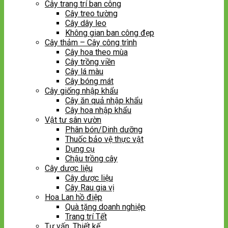
Cây trang trí ban công
Cây treo tường
Cây dây leo
Không gian ban công đẹp
Cây thảm – Cây công trình
Cây hoa theo mùa
Cây trồng viền
Cây lá màu
Cây bóng mát
Cây giống nhập khẩu
Cây ăn quả nhập khẩu
Cây hoa nhập khẩu
Vật tư sân vườn
Phân bón/Dinh dưỡng
Thuốc bảo vệ thực vật
Dụng cụ
Chậu trồng cây
Cây dược liệu
Cây dược liệu
Cây Rau gia vị
Hoa Lan hồ điệp
Quà tặng doanh nghiệp
Trang trí Tết
Tư vấn, Thiết kế