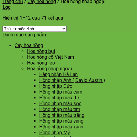
Trang chủ
/
Cây hoa hồng
/
Hoa hồng nhập ngoại
Lọc
Hiển thị 1–12 của 71 kết quả
Danh mục sản phẩm
Cây hoa hồng
Hoa hồng bụi
Hoa hồng cổ Việt Nam
Hoa hồng leo
Hoa hồng nhập ngoại
Hàng nhập Hà Lan
Hồng nhập Anh ( David Austin )
Hồng nhập Đức
Hồng nhập màu cam
Hồng nhập màu đỏ
Hồng nhập màu sọc
Hồng nhập màu tím
Hồng nhập màu trắng
Hồng nhập màu vàng
Hồng nhập màu xanh
Hồng nhập Mỹ