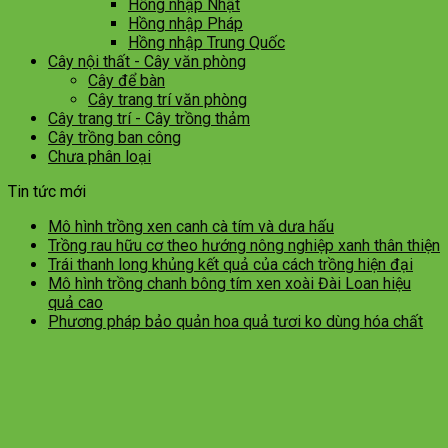
Hồng nhập Nhật
Hồng nhập Pháp
Hồng nhập Trung Quốc
Cây nội thất - Cây văn phòng
Cây để bàn
Cây trang trí văn phòng
Cây trang trí - Cây trồng thảm
Cây trồng ban công
Chưa phân loại
Tin tức mới
Mô hình trồng xen canh cà tím và dưa hấu
Trồng rau hữu cơ theo hướng nông nghiệp xanh thân thiện
Trái thanh long khủng kết quả của cách trồng hiện đại
Mô hình trồng chanh bông tím xen xoài Đài Loan hiệu
quả cao
Phương pháp bảo quản hoa quả tươi ko dùng hóa chất