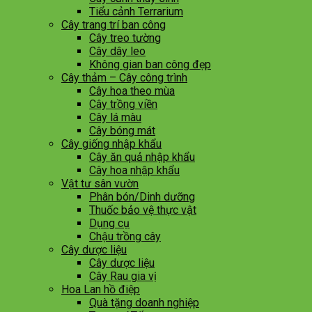
Tiểu cảnh Terrarium
Cây trang trí ban công
Cây treo tường
Cây dây leo
Không gian ban công đẹp
Cây thảm – Cây công trình
Cây hoa theo mùa
Cây trồng viền
Cây lá màu
Cây bóng mát
Cây giống nhập khẩu
Cây ăn quả nhập khẩu
Cây hoa nhập khẩu
Vật tư sân vườn
Phân bón/Dinh dưỡng
Thuốc bảo vệ thực vật
Dụng cụ
Chậu trồng cây
Cây dược liệu
Cây dược liệu
Cây Rau gia vị
Hoa Lan hồ điệp
Quà tặng doanh nghiệp