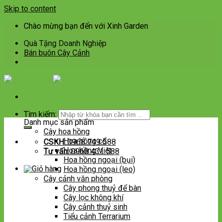
Skip to content
Chào mừng bạn đến với Xinh Garden
Quà Tặng Doanh Nghiệp
Bán buôn Cây Cảnh
Tìm kiếm:
Danh mục sản phẩm
Cây hoa hồng
Hoa hồng cổ
CSKH:
0968 749 588
Hoa hồng Việt
Tư vấn:
0968 431 588
Hoa hồng ngoại (bụi)
Hoa hồng ngoại (leo)
Cây cảnh văn phòng
Cây phong thuỷ để bàn
Cây lọc không khí
Cây cảnh thuỷ sinh
Tiểu cảnh Terrarium