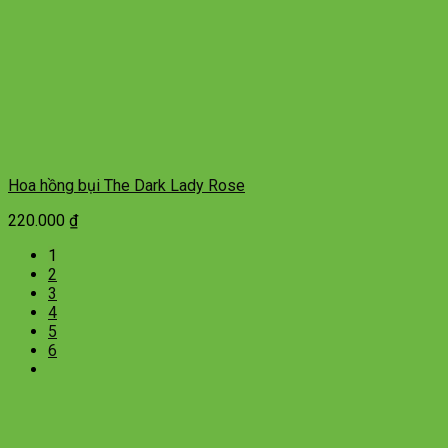
Hoa hồng bụi The Dark Lady Rose
220.000
₫
1
2
3
4
5
6