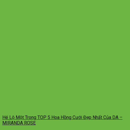
Hé Lộ Một Trong TOP 5 Hoa Hồng Cưới Đẹp Nhất Của DA –
MIRANDA ROSE