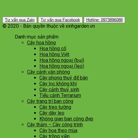
Tư vấn qua Zalo
Tư vấn qua Facebook
Hotline: 0973896088
© 2020 - Bản quyền thuộc về xinhgarden.vn
Danh mục sản phẩm
Cây hoa hồng
Hoa hồng cổ
Hoa hồng Việt
Hoa hồng ngoại (bụi)
Hoa hồng ngoại (leo)
Cây cảnh văn phòng
Cây phong thuỷ để bàn
Cây lọc không khí
Cây cảnh thuỷ sinh
Tiểu cảnh Terrarium
Cây trang trí ban công
Cây treo tường
Cây dây leo
Không gian ban công đẹp
Cây thảm – Cây công trình
Cây hoa theo mùa
Cây trồng viền