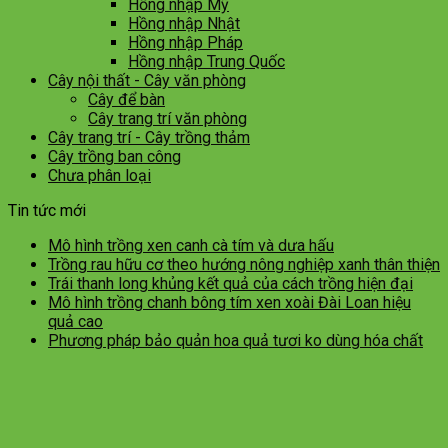
Hồng nhập Mỹ
Hồng nhập Nhật
Hồng nhập Pháp
Hồng nhập Trung Quốc
Cây nội thất - Cây văn phòng
Cây để bàn
Cây trang trí văn phòng
Cây trang trí - Cây trồng thảm
Cây trồng ban công
Chưa phân loại
Tin tức mới
Mô hình trồng xen canh cà tím và dưa hấu
Trồng rau hữu cơ theo hướng nông nghiệp xanh thân thiện
Trái thanh long khủng kết quả của cách trồng hiện đại
Mô hình trồng chanh bông tím xen xoài Đài Loan hiệu
quả cao
Phương pháp bảo quản hoa quả tươi ko dùng hóa chất