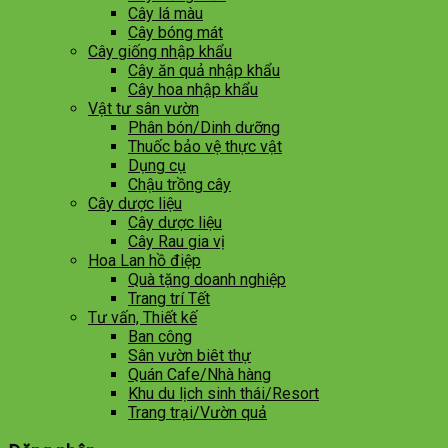
Cây lá màu
Cây bóng mát
Cây giống nhập khẩu
Cây ăn quả nhập khẩu
Cây hoa nhập khẩu
Vật tư sân vườn
Phân bón/Dinh dưỡng
Thuốc bảo vệ thực vật
Dụng cụ
Chậu trồng cây
Cây dược liệu
Cây dược liệu
Cây Rau gia vị
Hoa Lan hồ điệp
Quà tặng doanh nghiệp
Trang trí Tết
Tư vấn, Thiết kế
Ban công
Sân vườn biêt thự
Quán Cafe/Nhà hàng
Khu du lịch sinh thái/Resort
Trang trại/Vườn quả