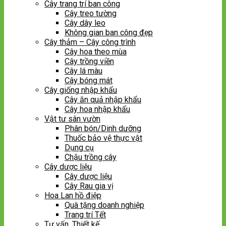
Cây trang trí ban công
Cây treo tường
Cây dây leo
Không gian ban công đẹp
Cây thảm – Cây công trình
Cây hoa theo mùa
Cây trồng viền
Cây lá màu
Cây bóng mát
Cây giống nhập khẩu
Cây ăn quả nhập khẩu
Cây hoa nhập khẩu
Vật tư sân vườn
Phân bón/Dinh dưỡng
Thuốc bảo vệ thực vật
Dụng cụ
Chậu trồng cây
Cây dược liệu
Cây dược liệu
Cây Rau gia vị
Hoa Lan hồ điệp
Quà tặng doanh nghiệp
Trang trí Tết
Tư vấn, Thiết kế