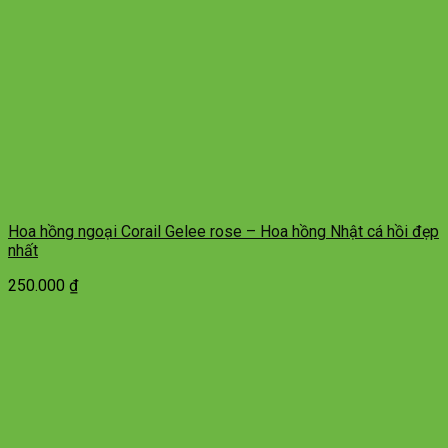
Hoa hồng ngoại Corail Gelee rose – Hoa hồng Nhật cá hồi đẹp
nhất
250.000
₫