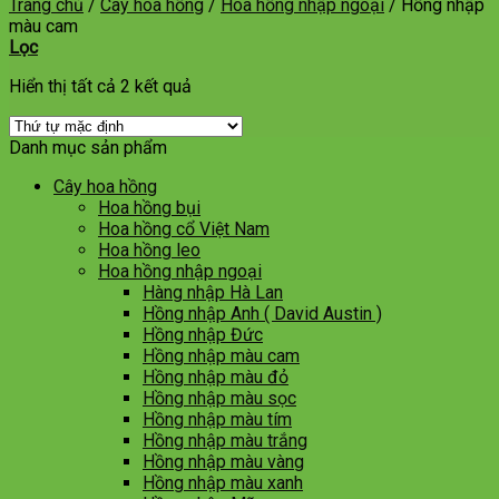
Trang chủ
/
Cây hoa hồng
/
Hoa hồng nhập ngoại
/
Hồng nhập
màu cam
Lọc
Hiển thị tất cả 2 kết quả
Danh mục sản phẩm
Cây hoa hồng
Hoa hồng bụi
Hoa hồng cổ Việt Nam
Hoa hồng leo
Hoa hồng nhập ngoại
Hàng nhập Hà Lan
Hồng nhập Anh ( David Austin )
Hồng nhập Đức
Hồng nhập màu cam
Hồng nhập màu đỏ
Hồng nhập màu sọc
Hồng nhập màu tím
Hồng nhập màu trắng
Hồng nhập màu vàng
Hồng nhập màu xanh