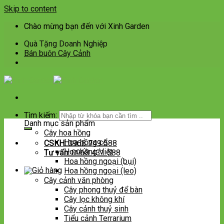
Skip to content
Chào mừng bạn đến với Xinh Garden
Quà Tặng Doanh Nghiệp
Bán buôn Cây Cảnh
Tìm kiếm:
Danh mục sản phẩm
Cây hoa hồng
Hoa hồng cổ
CSKH:
0968 749 588
Hoa hồng Việt
Tư vấn:
0968 431 588
Hoa hồng ngoại (bụi)
Hoa hồng ngoại (leo)
Cây cảnh văn phòng
Cây phong thuỷ để bàn
Cây lọc không khí
Cây cảnh thuỷ sinh
Tiểu cảnh Terrarium