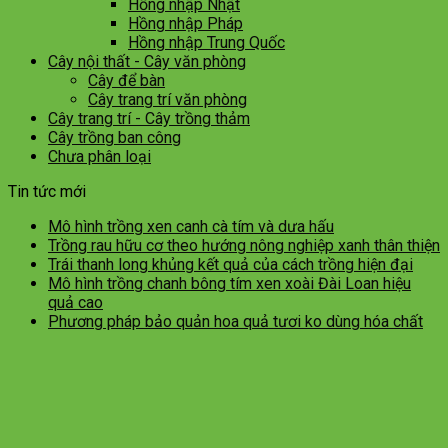
Hồng nhập Nhật
Hồng nhập Pháp
Hồng nhập Trung Quốc
Cây nội thất - Cây văn phòng
Cây để bàn
Cây trang trí văn phòng
Cây trang trí - Cây trồng thảm
Cây trồng ban công
Chưa phân loại
Tin tức mới
Mô hình trồng xen canh cà tím và dưa hấu
Trồng rau hữu cơ theo hướng nông nghiệp xanh thân thiện
Trái thanh long khủng kết quả của cách trồng hiện đại
Mô hình trồng chanh bông tím xen xoài Đài Loan hiệu
quả cao
Phương pháp bảo quản hoa quả tươi ko dùng hóa chất