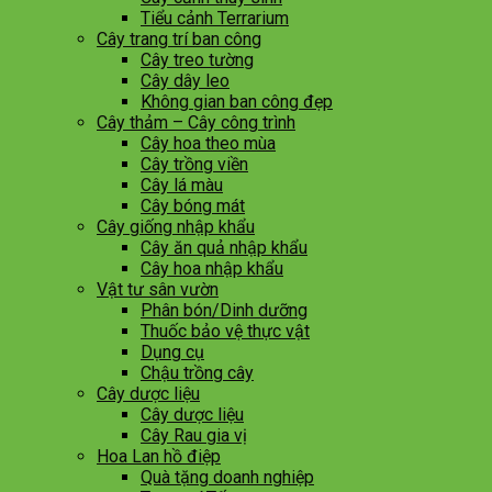
Tiểu cảnh Terrarium
Cây trang trí ban công
Cây treo tường
Cây dây leo
Không gian ban công đẹp
Cây thảm – Cây công trình
Cây hoa theo mùa
Cây trồng viền
Cây lá màu
Cây bóng mát
Cây giống nhập khẩu
Cây ăn quả nhập khẩu
Cây hoa nhập khẩu
Vật tư sân vườn
Phân bón/Dinh dưỡng
Thuốc bảo vệ thực vật
Dụng cụ
Chậu trồng cây
Cây dược liệu
Cây dược liệu
Cây Rau gia vị
Hoa Lan hồ điệp
Quà tặng doanh nghiệp