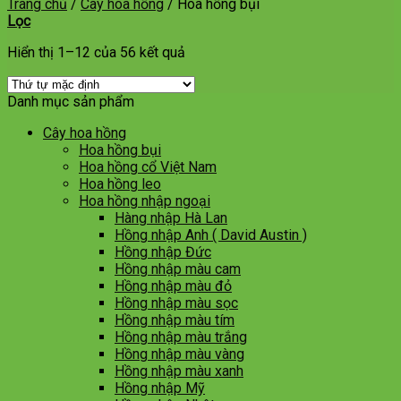
Trang chủ
/
Cây hoa hồng
/
Hoa hồng bụi
Lọc
Hiển thị 1–12 của 56 kết quả
Danh mục sản phẩm
Cây hoa hồng
Hoa hồng bụi
Hoa hồng cổ Việt Nam
Hoa hồng leo
Hoa hồng nhập ngoại
Hàng nhập Hà Lan
Hồng nhập Anh ( David Austin )
Hồng nhập Đức
Hồng nhập màu cam
Hồng nhập màu đỏ
Hồng nhập màu sọc
Hồng nhập màu tím
Hồng nhập màu trắng
Hồng nhập màu vàng
Hồng nhập màu xanh
Hồng nhập Mỹ