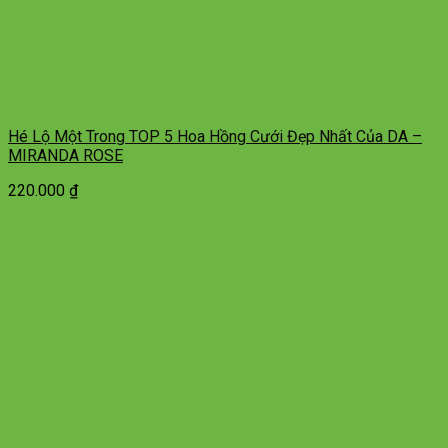
Hé Lộ Một Trong TOP 5 Hoa Hồng Cưới Đẹp Nhất Của DA –
MIRANDA ROSE
220.000
₫