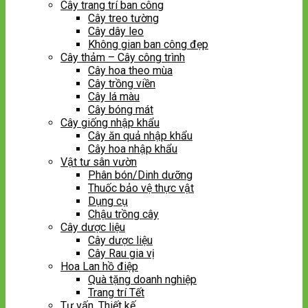
Cây trang trí ban công
Cây treo tường
Cây dây leo
Không gian ban công đẹp
Cây thảm – Cây công trình
Cây hoa theo mùa
Cây trồng viền
Cây lá màu
Cây bóng mát
Cây giống nhập khẩu
Cây ăn quả nhập khẩu
Cây hoa nhập khẩu
Vật tư sân vườn
Phân bón/Dinh dưỡng
Thuốc bảo vệ thực vật
Dụng cụ
Chậu trồng cây
Cây dược liệu
Cây dược liệu
Cây Rau gia vị
Hoa Lan hồ điệp
Quà tặng doanh nghiệp
Trang trí Tết
Tư vấn, Thiết kế