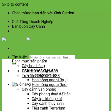
Skip to content
Chào mừng bạn đến với Xinh Garden
Quà Tặng Doanh Nghiệp
Bán buôn Cây Cảnh
Tìm kiếm:
Danh mục sản phẩm
Cây hoa hồng
Hoa hồng cổ
CSKH:
0968 749 588
Hoa hồng Việt
Tư vấn:
0968 431 588
Hoa hồng ngoại (bụi)
Hoa hồng ngoại (leo)
Cây cảnh văn phòng
Cây phong thuỷ để bàn
Cây lọc không khí
Cây cảnh thuỷ sinh
Tiểu cảnh Terrarium