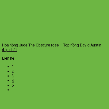
Hoa hồng Jude The Obscure rose – Top hồng David Austin
đẹp nhất
Liên hệ
1
2
3
4
5