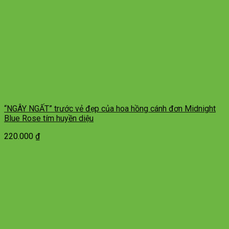
“NGÂY NGẤT” trước vẻ đẹp của hoa hồng cánh đơn Midnight
Blue Rose tím huyền diệu
220.000
₫