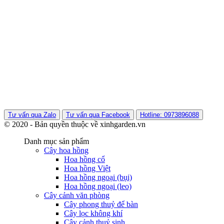
Tư vấn qua Zalo
Tư vấn qua Facebook
Hotline: 0973896088
© 2020 - Bản quyền thuộc về xinhgarden.vn
Danh mục sản phẩm
Cây hoa hồng
Hoa hồng cổ
Hoa hồng Việt
Hoa hồng ngoại (bụi)
Hoa hồng ngoại (leo)
Cây cảnh văn phòng
Cây phong thuỷ để bàn
Cây lọc không khí
Cây cảnh thuỷ sinh