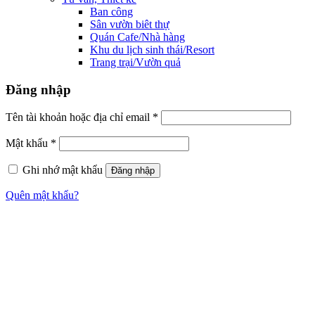
Ban công
Sân vườn biêt thự
Quán Cafe/Nhà hàng
Khu du lịch sinh thái/Resort
Trang trại/Vườn quả
Đăng nhập
Tên tài khoản hoặc địa chỉ email
*
Mật khẩu
*
Ghi nhớ mật khẩu
Đăng nhập
Quên mật khẩu?