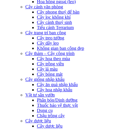
Hoa hồng ngoại (leo)
Cây cảnh văn phòng
Cây phong thuỷ để bàn
Cây lọc không khí
Cây cảnh thuỷ sinh
Tiểu cảnh Terrarium
Cây trang trí ban công
Cây treo tường
Cây dây leo
Không gian ban công đẹp
Cây thảm – Cây công trình
Cây hoa theo mùa
Cây trồng viền
Cây lá màu
Cây bóng mát
Cây giống nhập khẩu
Cây ăn quả nhập khẩu
Cây hoa nhập khẩu
Vật tư sân vườn
Phân bón/Dinh dưỡng
Thuốc bảo vệ thực vật
Dụng cụ
Chậu trồng cây
Cây dược liệu
Cây dược liệu