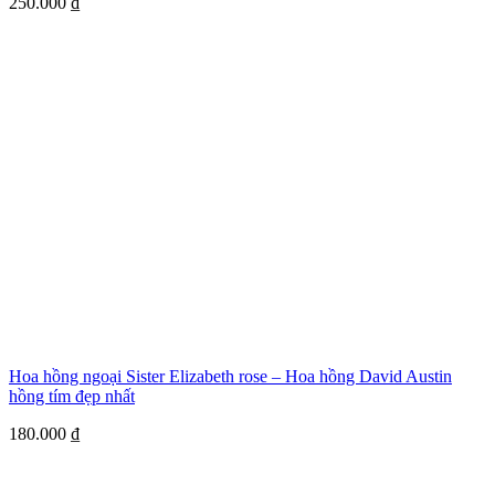
250.000
₫
Hoa hồng ngoại Sister Elizabeth rose – Hoa hồng David Austin
hồng tím đẹp nhất
180.000
₫