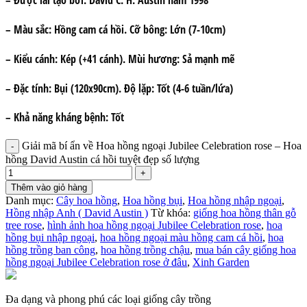
– Được lai tạo bởi:
David C. H. Austin năm 1998
– Màu sắc:
Hồng cam cá hồi.
Cỡ bông:
Lớn (7-10cm)
– Kiểu cánh:
Kép (+41 cánh).
Mùi hương
: Sả mạnh mẽ
– Đặc tính
: Bụi (120x90cm).
Độ lặp:
Tốt (4-6 tuần/lứa)
– Khả năng kháng bệnh:
Tốt
Giải mã bí ẩn về Hoa hồng ngoại Jubilee Celebration rose – Hoa
hồng David Austin cá hồi tuyệt đẹp số lượng
Thêm vào giỏ hàng
Danh mục:
Cây hoa hồng
,
Hoa hồng bụi
,
Hoa hồng nhập ngoại
,
Hồng nhập Anh ( David Austin )
Từ khóa:
giống hoa hồng thân gỗ
tree rose
,
hình ảnh hoa hồng ngoại Jubilee Celebration rose
,
hoa
hồng bụi nhập ngoại
,
hoa hồng ngoại màu hồng cam cá hồi
,
hoa
hồng trồng ban công
,
hoa hồng trồng chậu
,
mua bán cây giống hoa
hồng ngoại Jubilee Celebration rose ở đâu
,
Xinh Garden
Đa dạng và phong phú các loại giống cây trồng