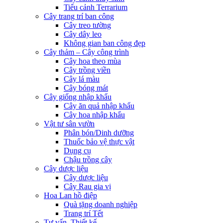
Tiểu cảnh Terrarium
Cây trang trí ban công
Cây treo tường
Cây dây leo
Không gian ban công đẹp
Cây thảm – Cây công trình
Cây hoa theo mùa
Cây trồng viền
Cây lá màu
Cây bóng mát
Cây giống nhập khẩu
Cây ăn quả nhập khẩu
Cây hoa nhập khẩu
Vật tư sân vườn
Phân bón/Dinh dưỡng
Thuốc bảo vệ thực vật
Dụng cụ
Chậu trồng cây
Cây dược liệu
Cây dược liệu
Cây Rau gia vị
Hoa Lan hồ điệp
Quà tặng doanh nghiệp
Trang trí Tết
Tư vấn, Thiết kế