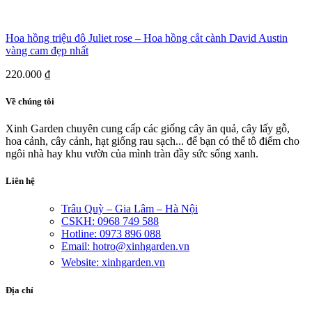
Hoa hồng triệu đô Juliet rose – Hoa hồng cắt cành David Austin
vàng cam đẹp nhất
220.000
₫
Về chúng tôi
Xinh Garden chuyên cung cấp các giống cây ăn quả, cây lấy gỗ,
hoa cảnh, cây cảnh, hạt giống rau sạch... để bạn có thể tô điểm cho
ngôi nhà hay khu vườn của mình tràn đầy sức sống xanh.
Liên hệ
Trâu Quỳ – Gia Lâm – Hà Nội
CSKH: 0968 749 588
Hotline: 0973 896 088
Email: hotro@xinhgarden.vn
Website: xinhgarden.vn
Địa chỉ