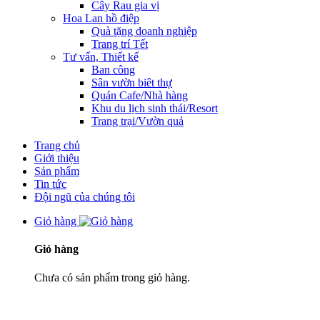
Cây Rau gia vị
Hoa Lan hồ điệp
Quà tặng doanh nghiệp
Trang trí Tết
Tư vấn, Thiết kế
Ban công
Sân vườn biêt thự
Quán Cafe/Nhà hàng
Khu du lịch sinh thái/Resort
Trang trại/Vườn quả
Trang chủ
Giới thiệu
Sản phẩm
Tin tức
Đội ngũ của chúng tôi
Giỏ hàng
Giỏ hàng
Chưa có sản phẩm trong giỏ hàng.