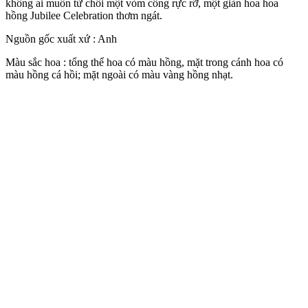
không ai muốn từ chối một vòm cổng rực rỡ, một giàn hoa hoa
hồng Jubilee Celebration thơm ngát.
Nguồn gốc xuất xứ : Anh
Màu sắc hoa : tổng thể hoa có màu hồng, mặt trong cánh hoa có
màu hồng cá hồi; mặt ngoài có màu vàng hồng nhạt.