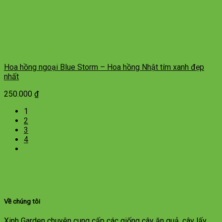
Hoa hồng ngoại Blue Storm – Hoa hồng Nhật tím xanh đẹp
nhất
250.000
₫
1
2
3
4
Về chúng tôi
Xinh Garden chuyên cung cấp các giống cây ăn quả, cây lấy