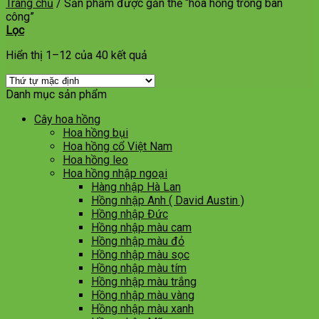
Trang chủ
/
Sản phẩm được gắn thẻ “hoa hồng trồng ban
công”
Lọc
Hiển thị 1–12 của 40 kết quả
Danh mục sản phẩm
Cây hoa hồng
Hoa hồng bụi
Hoa hồng cổ Việt Nam
Hoa hồng leo
Hoa hồng nhập ngoại
Hàng nhập Hà Lan
Hồng nhập Anh ( David Austin )
Hồng nhập Đức
Hồng nhập màu cam
Hồng nhập màu đỏ
Hồng nhập màu sọc
Hồng nhập màu tím
Hồng nhập màu trắng
Hồng nhập màu vàng
Hồng nhập màu xanh