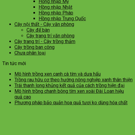
Hồng nhập Mỹ
Hồng nhập Nhật
Hồng nhập Pháp
Hồng nhập Trung Quốc
Cây nội thất - Cây văn phòng
Cây để bàn
Cây trang trí văn phòng
Cây trang trí - Cây trồng thảm
Cây trồng ban công
Chưa phân loại
Tin tức mới
Mô hình trồng xen canh cà tím và dưa hấu
Trồng rau hữu cơ theo hướng nông nghiệp xanh thân thiện
Trái thanh long khủng kết quả của cách trồng hiện đại
Mô hình trồng chanh bông tím xen xoài Đài Loan hiệu
quả cao
Phương pháp bảo quản hoa quả tươi ko dùng hóa chất