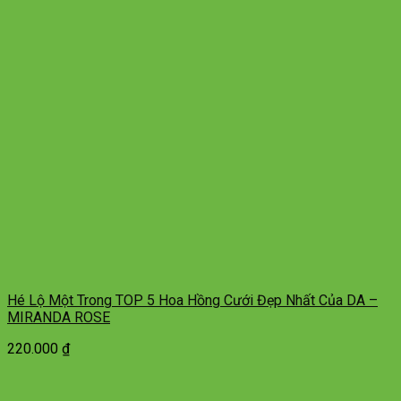
Hé Lộ Một Trong TOP 5 Hoa Hồng Cưới Đẹp Nhất Của DA –
MIRANDA ROSE
220.000
₫