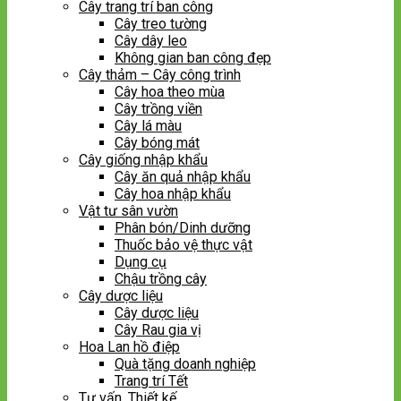
Cây trang trí ban công
Cây treo tường
Cây dây leo
Không gian ban công đẹp
Cây thảm – Cây công trình
Cây hoa theo mùa
Cây trồng viền
Cây lá màu
Cây bóng mát
Cây giống nhập khẩu
Cây ăn quả nhập khẩu
Cây hoa nhập khẩu
Vật tư sân vườn
Phân bón/Dinh dưỡng
Thuốc bảo vệ thực vật
Dụng cụ
Chậu trồng cây
Cây dược liệu
Cây dược liệu
Cây Rau gia vị
Hoa Lan hồ điệp
Quà tặng doanh nghiệp
Trang trí Tết
Tư vấn, Thiết kế