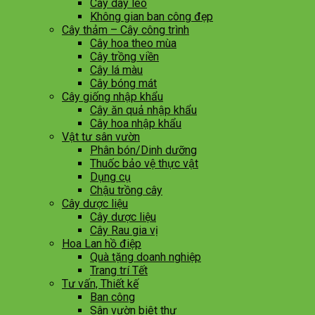
Cây dây leo
Không gian ban công đẹp
Cây thảm – Cây công trình
Cây hoa theo mùa
Cây trồng viền
Cây lá màu
Cây bóng mát
Cây giống nhập khẩu
Cây ăn quả nhập khẩu
Cây hoa nhập khẩu
Vật tư sân vườn
Phân bón/Dinh dưỡng
Thuốc bảo vệ thực vật
Dụng cụ
Chậu trồng cây
Cây dược liệu
Cây dược liệu
Cây Rau gia vị
Hoa Lan hồ điệp
Quà tặng doanh nghiệp
Trang trí Tết
Tư vấn, Thiết kế
Ban công
Sân vườn biêt thự