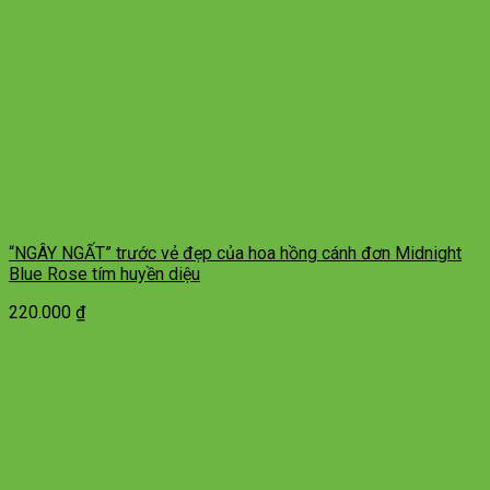
“NGÂY NGẤT” trước vẻ đẹp của hoa hồng cánh đơn Midnight
Blue Rose tím huyền diệu
220.000
₫