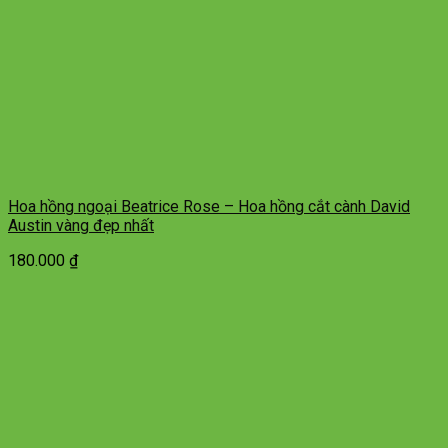
Hoa hồng ngoại Beatrice Rose – Hoa hồng cắt cành David
Austin vàng đẹp nhất
180.000
₫