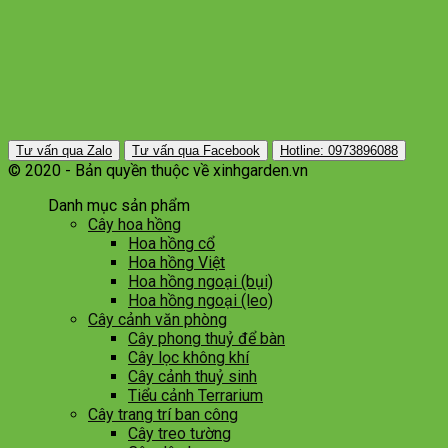
Tư vấn qua Zalo
Tư vấn qua Facebook
Hotline: 0973896088
© 2020 - Bản quyền thuộc về xinhgarden.vn
Danh mục sản phẩm
Cây hoa hồng
Hoa hồng cổ
Hoa hồng Việt
Hoa hồng ngoại (bụi)
Hoa hồng ngoại (leo)
Cây cảnh văn phòng
Cây phong thuỷ để bàn
Cây lọc không khí
Cây cảnh thuỷ sinh
Tiểu cảnh Terrarium
Cây trang trí ban công
Cây treo tường