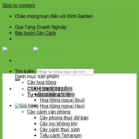
Skip to content
Chào mừng bạn đến với Xinh Garden
Quà Tặng Doanh Nghiệp
Bán buôn Cây Cảnh
Tìm kiếm:
Danh mục sản phẩm
Cây hoa hồng
Hoa hồng cổ
CSKH:
0968 749 588
Hoa hồng Việt
Tư vấn:
0968 431 588
Hoa hồng ngoại (bụi)
Hoa hồng ngoại (leo)
Cây cảnh văn phòng
Cây phong thuỷ để bàn
Cây lọc không khí
Cây cảnh thuỷ sinh
Tiểu cảnh Terrarium