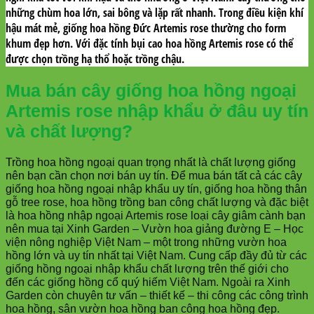
những chùm hoa lớn, sai bông và lặp rất nhanh. Trong điều kiện khí
hậu mát mẻ, giống hoa hồng Đức Artemis rose thường cho form
khum đẹp hơn. Với đặc tính bụi cao hoa hồng Artemis rose có thể
được chọn trồng hạ thổ hoặc trồng chậu.
Mua bán cây giống hoa hồng ngoại
Artemis rose
nhập khẩu ở đâu uy tín
và chất lượng?
Trồng hoa hồng ngoại quan trọng nhất là chất lượng giống
nên bạn cần chọn nơi bán uy tín. Để mua bán tất cả các cây
giống hoa hồng ngoại nhập khẩu uy tín, giống hoa hồng thân
gỗ tree rose, hoa hồng trồng ban công chất lượng và đặc biệt
là hoa hồng nhập ngoại Artemis rose loại cây giâm cành bạn
nên mua tại Xinh Garden – Vườn hoa giảng đường E – Học
viện nông nghiệp Việt Nam – một trong những vườn hoa
hồng lớn và uy tín nhất tại Việt Nam. Cung cấp đầy đủ từ các
giống hồng ngoại nhập khẩu chất lượng trên thế giới cho
đến các giống hồng cổ quý hiếm Việt Nam. Ngoài ra Xinh
Garden còn chuyên tư vấn – thiết kế – thi công các công trình
hoa hồng, sân vườn hoa hồng ban công hoa hồng đẹp.