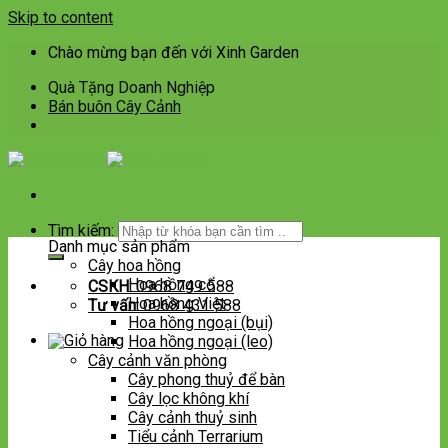
Skip to content
Chào mừng bạn đến với Xinh Garden
Quà Tặng Doanh Nghiệp
Bán buôn Cây Cảnh
Tìm kiếm:
Danh mục sản phẩm
Cây hoa hồng
Hoa hồng cổ
CSKH:
0968 749 588
Hoa hồng Việt
Tư vấn:
0968 431 588
Hoa hồng ngoại (bụi)
Hoa hồng ngoại (leo)
Cây cảnh văn phòng
Cây phong thuỷ để bàn
Cây lọc không khí
Cây cảnh thuỷ sinh
Tiểu cảnh Terrarium