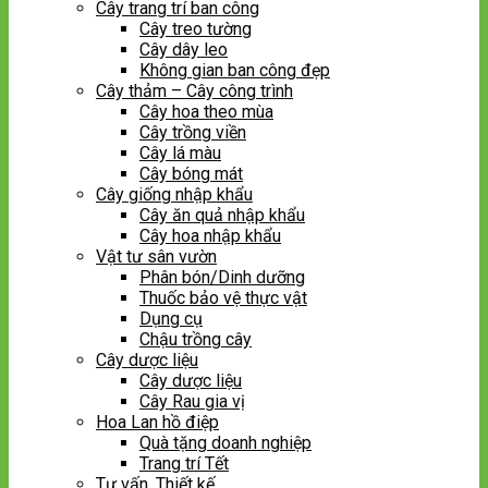
Cây trang trí ban công
Cây treo tường
Cây dây leo
Không gian ban công đẹp
Cây thảm – Cây công trình
Cây hoa theo mùa
Cây trồng viền
Cây lá màu
Cây bóng mát
Cây giống nhập khẩu
Cây ăn quả nhập khẩu
Cây hoa nhập khẩu
Vật tư sân vườn
Phân bón/Dinh dưỡng
Thuốc bảo vệ thực vật
Dụng cụ
Chậu trồng cây
Cây dược liệu
Cây dược liệu
Cây Rau gia vị
Hoa Lan hồ điệp
Quà tặng doanh nghiệp
Trang trí Tết
Tư vấn, Thiết kế