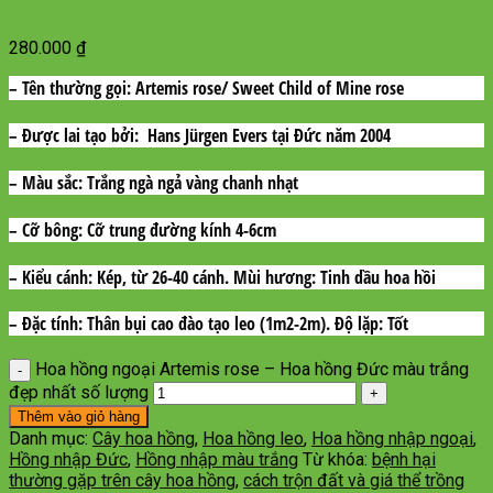
280.000
₫
– Tên thường gọi:
Artemis rose/ Sweet Child of Mine rose
– Được lai tạo bởi:
Hans Jürgen Evers tại Đức năm 2004
– Màu sắc:
Trắng ngà ngả vàng chanh nhạt
– Cỡ bông:
Cỡ trung đường kính 4-6cm
– Kiểu cánh
: Kép, từ 26-40 cánh.
Mùi hương
: Tinh dầu hoa hồi
– Đặc tính:
Thân bụi cao đào tạo leo (1m2-2m).
Độ lặp
: Tốt
Hoa hồng ngoại Artemis rose – Hoa hồng Đức màu trắng
đẹp nhất số lượng
Thêm vào giỏ hàng
Danh mục:
Cây hoa hồng
,
Hoa hồng leo
,
Hoa hồng nhập ngoại
,
Hồng nhập Đức
,
Hồng nhập màu trắng
Từ khóa:
bệnh hại
thường gặp trên cây hoa hồng
,
cách trộn đất và giá thể trồng