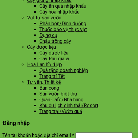
Cây giống nhập khẩu
Cây ăn quả nhập khẩu
Cây hoa nhập khẩu
Vật tư sân vườn
Phân bón/Dinh dưỡng
Thuốc bảo vệ thực vật
Dụng cụ
Chậu trồng cây
Cây dược liệu
Cây dược liệu
Cây Rau gia vị
Hoa Lan hồ điệp
Quà tặng doanh nghiệp
Trang trí Tết
Tư vấn, Thiết kế
Ban công
Sân vườn biêt thự
Quán Cafe/Nhà hàng
Khu du lịch sinh thái/Resort
Trang trại/Vườn quả
Đăng nhập
Tên tài khoản hoặc địa chỉ email
*