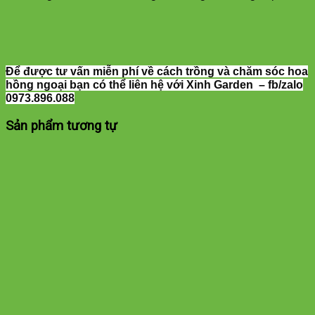
Để được tư vấn miễn phí về cách trồng và chăm sóc hoa
hồng ngoại bạn có thể liên hệ với Xinh Garden – fb/zalo
0973.896.088
Sản phẩm tương tự