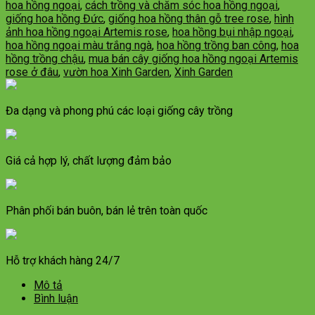
hoa hồng ngoại
,
cách trồng và chăm sóc hoa hồng ngoại
,
giống hoa hồng Đức
,
giống hoa hồng thân gỗ tree rose
,
hình
ảnh hoa hồng ngoại Artemis rose
,
hoa hồng bụi nhập ngoại
,
hoa hồng ngoại màu trắng ngà
,
hoa hồng trồng ban công
,
hoa
hồng trồng chậu
,
mua bán cây giống hoa hồng ngoại Artemis
rose ở đâu
,
vườn hoa Xinh Garden
,
Xinh Garden
Đa dạng và phong phú các loại giống cây trồng
Giá cả hợp lý, chất lượng đảm bảo
Phân phối bán buôn, bán lẻ trên toàn quốc
Hỗ trợ khách hàng 24/7
Mô tả
Bình luận