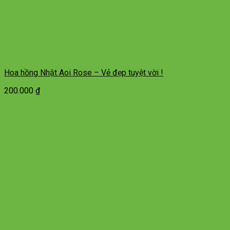
Hoa hồng Nhật Aoi Rose – Vẻ đẹp tuyệt vời !
200.000
₫