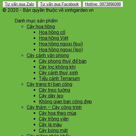
Tư vấn qua Zalo
Tư vấn qua Facebook
Hotline: 0973896088
© 2020 - Bản quyền thuộc về xinhgarden.vn
Danh mục sản phẩm
Cây hoa hồng
Hoa hồng cổ
Hoa hồng Việt
Hoa hồng ngoại (bụi)
Hoa hồng ngoại (leo)
Cây cảnh văn phòng
Cây phong thuỷ để bàn
Cây lọc không khí
Cây cảnh thuỷ sinh
Tiểu cảnh Terrarium
Cây trang trí ban công
Cây treo tường
Cây dây leo
Không gian ban công đẹp
Cây thảm – Cây công trình
Cây hoa theo mùa
Cây trồng viền
Cây lá màu
Cây bóng mát