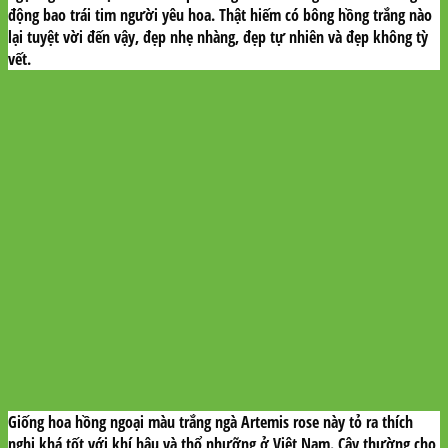
động bao trái tim người yêu hoa. Thật hiếm có bông hồng trắng nào
lại tuyệt vời đến vậy, đẹp nhẹ nhàng, đẹp tự nhiên và đẹp không tỳ
vết.
Giống hoa hồng ngoại màu trắng ngà Artemis rose này tỏ ra thích
nghi khá tốt với khí hậu và thổ nhưỡng ở Việt Nam. Cây thường cho