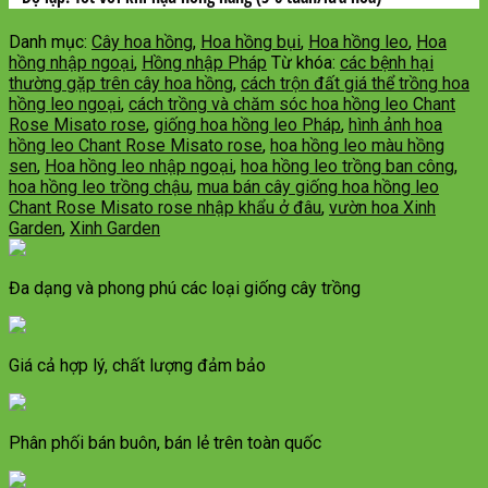
Danh mục:
Cây hoa hồng
,
Hoa hồng bụi
,
Hoa hồng leo
,
Hoa
hồng nhập ngoại
,
Hồng nhập Pháp
Từ khóa:
các bệnh hại
thường gặp trên cây hoa hồng
,
cách trộn đất giá thể trồng hoa
hồng leo ngoại
,
cách trồng và chăm sóc hoa hồng leo Chant
Rose Misato rose
,
giống hoa hồng leo Pháp
,
hình ảnh hoa
hồng leo Chant Rose Misato rose
,
hoa hồng leo màu hồng
sen
,
Hoa hồng leo nhập ngoại
,
hoa hồng leo trồng ban công
,
hoa hồng leo trồng chậu
,
mua bán cây giống hoa hồng leo
Chant Rose Misato rose nhập khẩu ở đâu
,
vườn hoa Xinh
Garden
,
Xinh Garden
Đa dạng và phong phú các loại giống cây trồng
Giá cả hợp lý, chất lượng đảm bảo
Phân phối bán buôn, bán lẻ trên toàn quốc