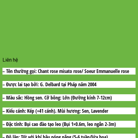
Liên hệ
– Tên thường gọi:
Chant rose misato rose/ Soeur Emmanuelle rose
– Được lai tạo bởi:
G. Delbard tại Pháp năm 2004
– Màu sắc:
Hồng sen. Cỡ bông: Lớn (Đường kính 7-12cm)
– Kiểu cánh:
Kép (+41 cánh). Mùi hương: Sen, Lavender
– Đặc tính:
Bụi cao đào tạo leo (Bụi 1×0.6m, leo ngắn 2-3m)
– Độ lặp:
Tốt với khí hậu nóng nắng (5-6 tuần/lứa hoa)