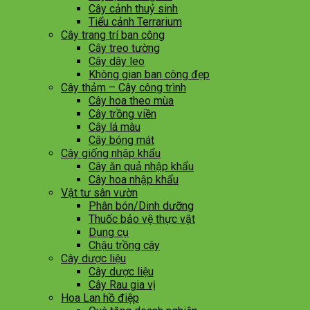
Cây cảnh thuỷ sinh
Tiểu cảnh Terrarium
Cây trang trí ban công
Cây treo tường
Cây dây leo
Không gian ban công đẹp
Cây thảm – Cây công trình
Cây hoa theo mùa
Cây trồng viền
Cây lá màu
Cây bóng mát
Cây giống nhập khẩu
Cây ăn quả nhập khẩu
Cây hoa nhập khẩu
Vật tư sân vườn
Phân bón/Dinh dưỡng
Thuốc bảo vệ thực vật
Dụng cụ
Chậu trồng cây
Cây dược liệu
Cây dược liệu
Cây Rau gia vị
Hoa Lan hồ điệp