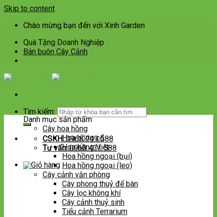
Skip to content
Chào mừng bạn đến với Xinh Garden
Quà Tặng Doanh Nghiệp
Bán buôn Cây Cảnh
Tìm kiếm:
Danh mục sản phẩm
Cây hoa hồng
Hoa hồng cổ
CSKH:
0968 749 588
Hoa hồng Việt
Tư vấn:
0968 431 588
Hoa hồng ngoại (bụi)
Hoa hồng ngoại (leo)
Cây cảnh văn phòng
Cây phong thuỷ để bàn
Cây lọc không khí
Cây cảnh thuỷ sinh
Tiểu cảnh Terrarium