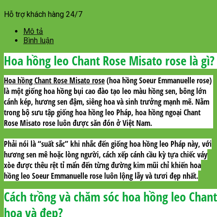
Hỗ trợ khách hàng 24/7
Mô tả
Bình luận
Hoa hồng leo Chant Rose Misato rose là gì?
Hoa hồng
Chant Rose Misato rose
(hoa hồng Soeur Emmanuelle rose)
là một giống hoa hồng bụi cao đào tạo leo màu hồng sen, bông lớn
cánh kép, hương sen đậm, siêng hoa và sinh trưởng mạnh mẽ. Nằm
trong bộ sưu tập giống hoa hồng leo Pháp, hoa hồng ngoại Chant
Rose Misato rose luôn được săn đón ở Việt Nam.
Phải nói là “suất sắc” khi nhắc đến giống hoa hồng leo Pháp này, với
hương sen mê hoặc lòng người, cách xếp cánh cầu kỳ tựa chiếc váy
xòe được thêu rệt tỉ mẩn đến từng đường kim mũi chỉ khiến hoa
hồng leo Soeur Emmanuelle rose luôn lộng lẫy và tươi đẹp nhất.
Cách trồng và chăm sóc hoa hồng leo Chant
hoa và đẹp?