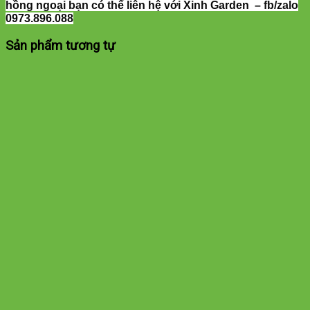
hồng ngoại bạn có thể liên hệ với Xinh Garden – fb/zalo
0973.896.088
Sản phẩm tương tự