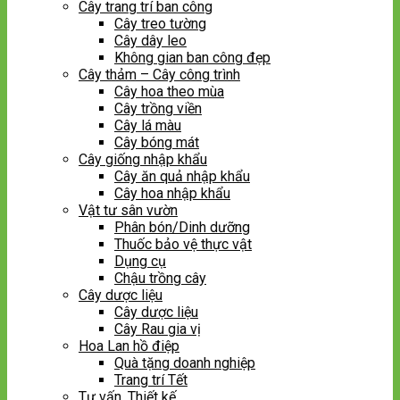
Cây trang trí ban công
Cây treo tường
Cây dây leo
Không gian ban công đẹp
Cây thảm – Cây công trình
Cây hoa theo mùa
Cây trồng viền
Cây lá màu
Cây bóng mát
Cây giống nhập khẩu
Cây ăn quả nhập khẩu
Cây hoa nhập khẩu
Vật tư sân vườn
Phân bón/Dinh dưỡng
Thuốc bảo vệ thực vật
Dụng cụ
Chậu trồng cây
Cây dược liệu
Cây dược liệu
Cây Rau gia vị
Hoa Lan hồ điệp
Quà tặng doanh nghiệp
Trang trí Tết
Tư vấn, Thiết kế