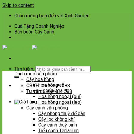
Skip to content
Chào mừng bạn đến với Xinh Garden
Quà Tặng Doanh Nghiệp
Bán buôn Cây Cảnh
Tìm kiếm:
Danh mục sản phẩm
Cây hoa hồng
Hoa hồng cổ
CSKH:
0968 749 588
Hoa hồng Việt
Tư vấn:
0968 431 588
Hoa hồng ngoại (bụi)
Hoa hồng ngoại (leo)
Cây cảnh văn phòng
Cây phong thuỷ để bàn
Cây lọc không khí
Cây cảnh thuỷ sinh
Tiểu cảnh Terrarium