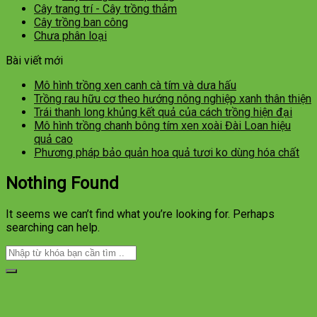
Cây trang trí - Cây trồng thảm
Cây trồng ban công
Chưa phân loại
Bài viết mới
Mô hình trồng xen canh cà tím và dưa hấu
Trồng rau hữu cơ theo hướng nông nghiệp xanh thân thiện
Trái thanh long khủng kết quả của cách trồng hiện đại
Mô hình trồng chanh bông tím xen xoài Đài Loan hiệu
quả cao
Phương pháp bảo quản hoa quả tươi ko dùng hóa chất
Nothing Found
It seems we can’t find what you’re looking for. Perhaps
searching can help.