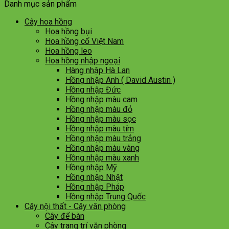
Danh mục sản phẩm
Cây hoa hồng
Hoa hồng bụi
Hoa hồng cổ Việt Nam
Hoa hồng leo
Hoa hồng nhập ngoại
Hàng nhập Hà Lan
Hồng nhập Anh ( David Austin )
Hồng nhập Đức
Hồng nhập màu cam
Hồng nhập màu đỏ
Hồng nhập màu sọc
Hồng nhập màu tím
Hồng nhập màu trắng
Hồng nhập màu vàng
Hồng nhập màu xanh
Hồng nhập Mỹ
Hồng nhập Nhật
Hồng nhập Pháp
Hồng nhập Trung Quốc
Cây nội thất - Cây văn phòng
Cây để bàn
Cây trang trí văn phòng