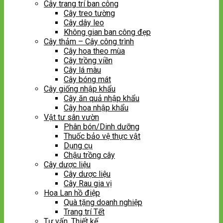
Cây trang trí ban công
Cây treo tường
Cây dây leo
Không gian ban công đẹp
Cây thảm – Cây công trình
Cây hoa theo mùa
Cây trồng viền
Cây lá màu
Cây bóng mát
Cây giống nhập khẩu
Cây ăn quả nhập khẩu
Cây hoa nhập khẩu
Vật tư sân vườn
Phân bón/Dinh dưỡng
Thuốc bảo vệ thực vật
Dụng cụ
Chậu trồng cây
Cây dược liệu
Cây dược liệu
Cây Rau gia vị
Hoa Lan hồ điệp
Quà tặng doanh nghiệp
Trang trí Tết
Tư vấn, Thiết kế