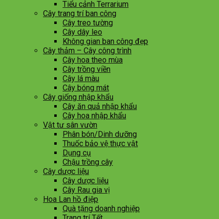
Tiểu cảnh Terrarium
Cây trang trí ban công
Cây treo tường
Cây dây leo
Không gian ban công đẹp
Cây thảm – Cây công trình
Cây hoa theo mùa
Cây trồng viền
Cây lá màu
Cây bóng mát
Cây giống nhập khẩu
Cây ăn quả nhập khẩu
Cây hoa nhập khẩu
Vật tư sân vườn
Phân bón/Dinh dưỡng
Thuốc bảo vệ thực vật
Dụng cụ
Chậu trồng cây
Cây dược liệu
Cây dược liệu
Cây Rau gia vị
Hoa Lan hồ điệp
Quà tặng doanh nghiệp
Trang trí Tết