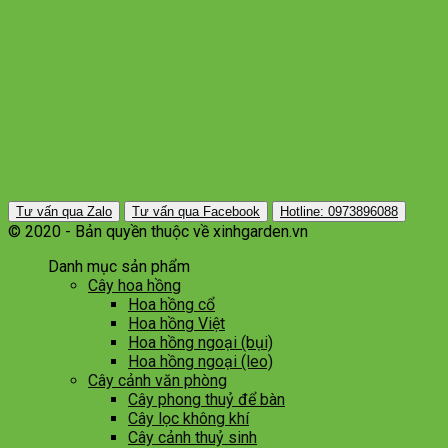
Tư vấn qua Zalo
Tư vấn qua Facebook
Hotline: 0973896088
© 2020 - Bản quyền thuộc về xinhgarden.vn
Danh mục sản phẩm
Cây hoa hồng
Hoa hồng cổ
Hoa hồng Việt
Hoa hồng ngoại (bụi)
Hoa hồng ngoại (leo)
Cây cảnh văn phòng
Cây phong thuỷ để bàn
Cây lọc không khí
Cây cảnh thuỷ sinh