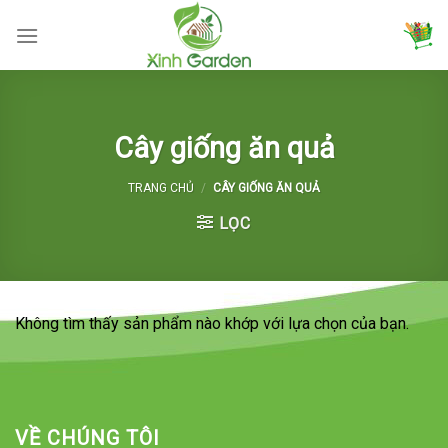
Skip
to
content
Cây giống ăn quả
TRANG CHỦ
/
CÂY GIỐNG ĂN QUẢ
LỌC
Không tìm thấy sản phẩm nào khớp với lựa chọn của bạn.
VỀ CHÚNG TÔI