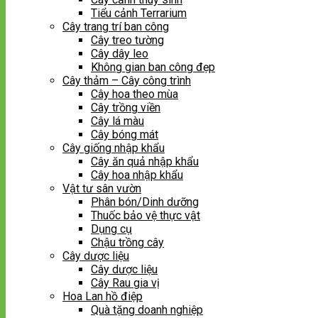
Tiểu cảnh Terrarium
Cây trang trí ban công
Cây treo tường
Cây dây leo
Không gian ban công đẹp
Cây thảm – Cây công trình
Cây hoa theo mùa
Cây trồng viền
Cây lá màu
Cây bóng mát
Cây giống nhập khẩu
Cây ăn quả nhập khẩu
Cây hoa nhập khẩu
Vật tư sân vườn
Phân bón/Dinh dưỡng
Thuốc bảo vệ thực vật
Dụng cụ
Chậu trồng cây
Cây dược liệu
Cây dược liệu
Cây Rau gia vị
Hoa Lan hồ điệp
Quà tặng doanh nghiệp