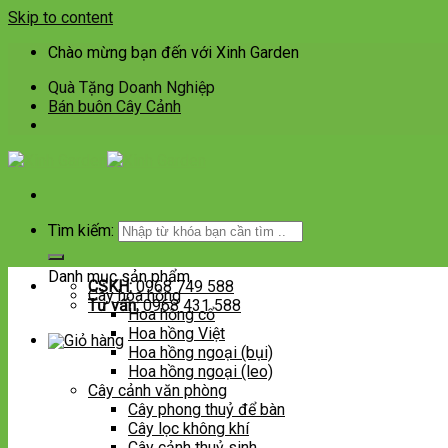
Skip to content
Chào mừng bạn đến với Xinh Garden
Quà Tặng Doanh Nghiệp
Bán buôn Cây Cảnh
Tìm kiếm:
Danh mục sản phẩm
CSKH:
0968 749 588
Cây hoa hồng
Tư vấn:
0968 431 588
Hoa hồng cổ
Hoa hồng Việt
Hoa hồng ngoại (bụi)
Hoa hồng ngoại (leo)
Cây cảnh văn phòng
Cây phong thuỷ để bàn
Cây lọc không khí
Cây cảnh thuỷ sinh