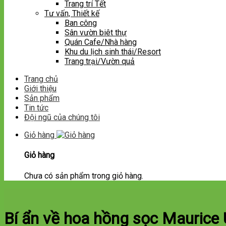
Trang trí Tết
Tư vấn, Thiết kế
Ban công
Sân vườn biêt thự
Quán Cafe/Nhà hàng
Khu du lịch sinh thái/Resort
Trang trại/Vườn quả
Trang chủ
Giới thiệu
Sản phẩm
Tin tức
Đội ngũ của chúng tôi
Giỏ hàng
Giỏ hàng
Chưa có sản phẩm trong giỏ hàng.
Bí ẩn về hoa hồng sọc Maurice U