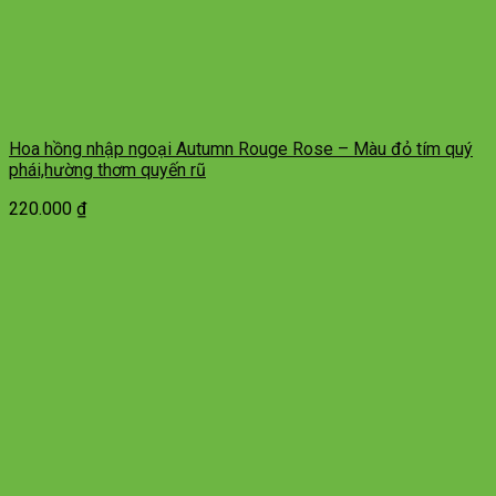
Hoa hồng nhập ngoại Autumn Rouge Rose – Màu đỏ tím quý
phái,hường thơm quyến rũ
220.000
₫