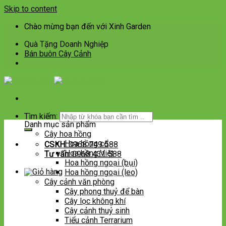
Skip to content
Chào mừng bạn đến với Xinh Garden
Quà Tặng Doanh Nghiệp
Bán buôn Cây Cảnh
Tìm kiếm:
Danh mục sản phẩm
Cây hoa hồng
Hoa hồng cổ
CSKH:
0968 749 588
Hoa hồng Việt
Tư vấn:
0968 431 588
Hoa hồng ngoại (bụi)
Hoa hồng ngoại (leo)
Cây cảnh văn phòng
Cây phong thuỷ để bàn
Cây lọc không khí
Cây cảnh thuỷ sinh
Tiểu cảnh Terrarium