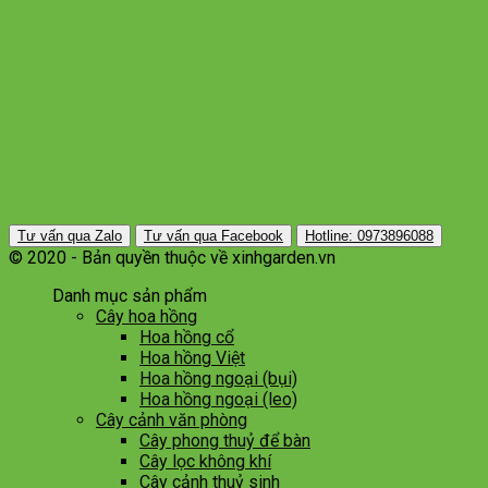
Tư vấn qua Zalo
Tư vấn qua Facebook
Hotline: 0973896088
© 2020 - Bản quyền thuộc về xinhgarden.vn
Danh mục sản phẩm
Cây hoa hồng
Hoa hồng cổ
Hoa hồng Việt
Hoa hồng ngoại (bụi)
Hoa hồng ngoại (leo)
Cây cảnh văn phòng
Cây phong thuỷ để bàn
Cây lọc không khí
Cây cảnh thuỷ sinh