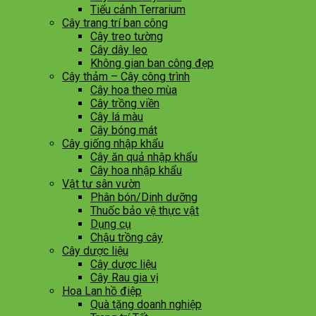
Tiểu cảnh Terrarium
Cây trang trí ban công
Cây treo tường
Cây dây leo
Không gian ban công đẹp
Cây thảm – Cây công trình
Cây hoa theo mùa
Cây trồng viền
Cây lá màu
Cây bóng mát
Cây giống nhập khẩu
Cây ăn quả nhập khẩu
Cây hoa nhập khẩu
Vật tư sân vườn
Phân bón/Dinh dưỡng
Thuốc bảo vệ thực vật
Dụng cụ
Chậu trồng cây
Cây dược liệu
Cây dược liệu
Cây Rau gia vị
Hoa Lan hồ điệp
Quà tặng doanh nghiệp