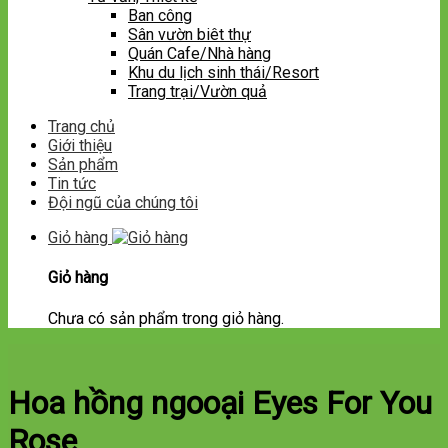
Ban công
Sân vườn biêt thự
Quán Cafe/Nhà hàng
Khu du lịch sinh thái/Resort
Trang trại/Vườn quả
Trang chủ
Giới thiệu
Sản phẩm
Tin tức
Đội ngũ của chúng tôi
Giỏ hàng
Giỏ hàng
Chưa có sản phẩm trong giỏ hàng.
Hoa hồng ngooại Eyes For You
Rose