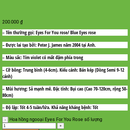
200.000
₫
– Tên thường gọi
: Eyes For You rose/ Blue Eyes rose
– Được lai tạo bởi:
Peter J. James năm 2004 tại Anh.
– Màu sắc:
Tím violet có mắt đậm phía trong
– Cỡ bông:
Trung bình (4-6cm).
Kiểu cánh
: Bán kép (Dòng Semi 9-12
cánh)
– Mùi hương:
Sả mạnh mẽ.
Đặc tính:
Bụi cao (Cao 70-120cm, rộng 50-
80cm)
– Độ lặp:
Tốt 4-5 tuần/lứa.
Khả năng kháng bệnh
: Tốt
Hoa hồng ngooại Eyes For You Rose số lượng