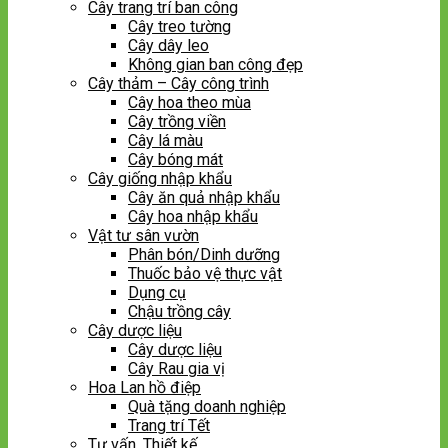
Cây trang trí ban công
Cây treo tường
Cây dây leo
Không gian ban công đẹp
Cây thảm – Cây công trình
Cây hoa theo mùa
Cây trồng viền
Cây lá màu
Cây bóng mát
Cây giống nhập khẩu
Cây ăn quả nhập khẩu
Cây hoa nhập khẩu
Vật tư sân vườn
Phân bón/Dinh dưỡng
Thuốc bảo vệ thực vật
Dụng cụ
Chậu trồng cây
Cây dược liệu
Cây dược liệu
Cây Rau gia vị
Hoa Lan hồ điệp
Quà tặng doanh nghiệp
Trang trí Tết
Tư vấn, Thiết kế