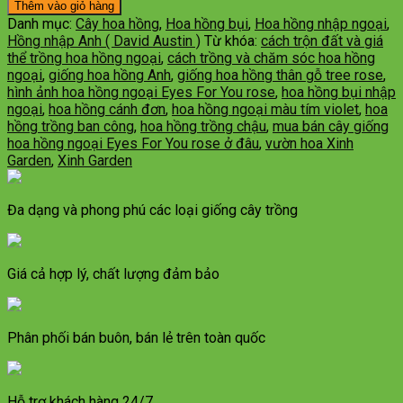
Thêm vào giỏ hàng
Danh mục:
Cây hoa hồng
,
Hoa hồng bụi
,
Hoa hồng nhập ngoại
,
Hồng nhập Anh ( David Austin )
Từ khóa:
cách trộn đất và giá
thể trồng hoa hồng ngoại
,
cách trồng và chăm sóc hoa hồng
ngoại
,
giống hoa hồng Anh
,
giống hoa hồng thân gỗ tree rose
,
hình ảnh hoa hồng ngoại Eyes For You rose
,
hoa hồng bụi nhập
ngoại
,
hoa hồng cánh đơn
,
hoa hồng ngoại màu tím violet
,
hoa
hồng trồng ban công
,
hoa hồng trồng chậu
,
mua bán cây giống
hoa hồng ngoại Eyes For You rose ở đâu
,
vườn hoa Xinh
Garden
,
Xinh Garden
Đa dạng và phong phú các loại giống cây trồng
Giá cả hợp lý, chất lượng đảm bảo
Phân phối bán buôn, bán lẻ trên toàn quốc
Hỗ trợ khách hàng 24/7