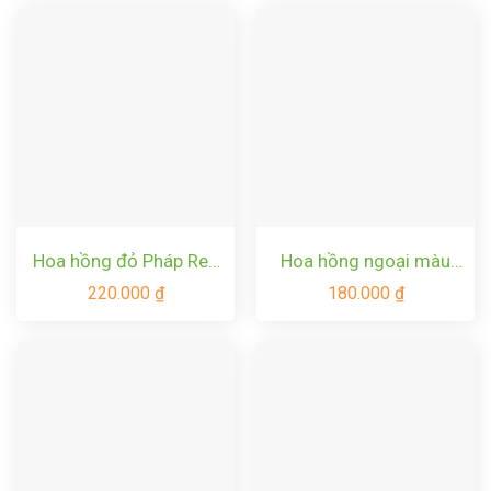
Hoa hồng đỏ Pháp Red
Hoa hồng ngoại màu
Leonardo Da Vinci rose
xanh cốm Lovely Green
220.000
₫
180.000
₫
Rose