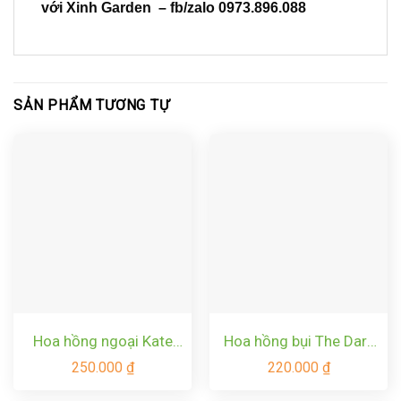
với Xinh Garden – fb/zalo 0973.896.088
SẢN PHẨM TƯƠNG TỰ
Hoa hồng ngoại Kate
Hoa hồng bụi The Dark
rose – Hoa hồng cắt
Lady Rose
250.000
₫
220.000
₫
cành David Austin thơm
nhất