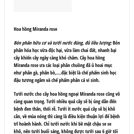
Hoa hồng Miranda rose
Bón phân hữu cơ và tưới nước đúng, đủ liều lượng:
Bón
phân hóa học vừa độc hại, vừa làm chai đất, nhanh bại
cây khiến cây ngày càng khó chăm. Cây hoa hồng
Miranda rose ưa các loại phân chuồng đã ủ hoai mục
như phân gà, phân bò,….đặc biệt là
chế phẩm sinh học
đậu tương ngâm
và
chế phẩm phân cá vi sinh
.
Tưới nước cho cây hoa hồng ngoại Miranda rose cũng vô
cùng quan trọng. Tưới nhiều quá cây sẽ bị úng dẫn đến
bệnh đen thân, thối rễ. Tưới ít nước quá cây sẽ bị khô
cằn, về mùa nóng thì càng là điều kiện thuận lợi để bệnh
trĩ hoành hành. Chỉ tưới nước khi bề mặt chậu se se
khô, nên tưới buổi sáng, không được tưới sau 6 giờ tối