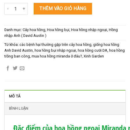
Hé Lộ Một Trong TOP 5 Hoa Hồng Cưới Đẹp Nhất Của DA - MIRAN
THÊM VÀO GIỎ HÀNG
Danh mục:
Cây hoa hồng
,
Hoa hồng bụi
,
Hoa hồng nhập ngoại
,
Hồng
nhập Anh ( David Austin )
Từ khóa:
các bệnh hại thường gặp trên cây hoa hồng
,
giống hoa hồng
Anh David Austin
,
hoa hồng bụi nhập ngoại
,
hoa hồng cưới DA
,
hoa hồng
trồng ban công
,
mua hoa hồng miranda ở đâu?
,
Xinh Garden
MÔ TẢ
BÌNH LUẬN
Đặc điểm của hoa hồng ngoại Miranda 