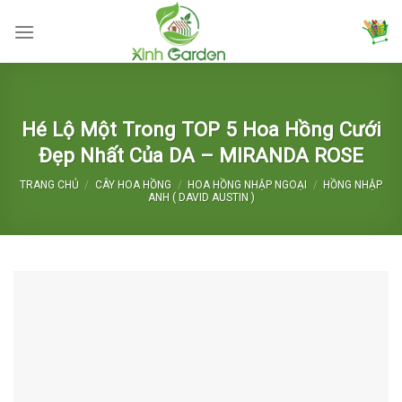
Skip
to
content
Hé Lộ Một Trong TOP 5 Hoa Hồng Cưới
Đẹp Nhất Của DA – MIRANDA ROSE
TRANG CHỦ
/
CÂY HOA HỒNG
/
HOA HỒNG NHẬP NGOẠI
/
HỒNG NHẬP
ANH ( DAVID AUSTIN )