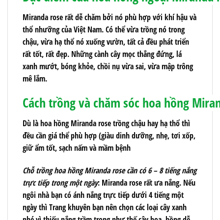
Miranda rose rất dễ chăm bởi nó phù hợp với khí hậu và
thổ nhưỡng của Việt Nam. Có thể vừa trồng nó trong
chậu, vừa hạ thổ nó xuống vườn, tất cả đều phát triển
rất tốt, rất đẹp. Những cành cây mọc thẳng đứng, lá
xanh mướt, bóng khỏe, chồi nụ vừa sai, vừa mập trông
mê lắm.
Cách trồng và chăm sóc hoa hồng Miran
Dù là hoa hồng Miranda rose trồng chậu hay hạ thổ thì
đều cần giá thể phù hợp (giàu dinh dưỡng, nhẹ, tơi xốp,
giữ ẩm tốt, sạch nấm và mầm bệnh
Chỗ trồng hoa hồng Miranda rose cần có 6 – 8 tiếng nắng
trực tiếp trong một ngày
: Miranda rose rất ưa nắng. Nếu
ngôi nhà bạn có ánh nắng trực tiếp dưới 4 tiếng một
ngày thì Trang khuyên bạn nên chọn các loại cây xanh
nhé vì thiếu nắng trầm trọng như thế cây hoa hồng dễ