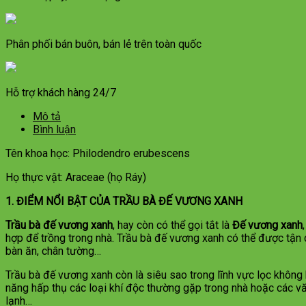
Phân phối bán buôn, bán lẻ trên toàn quốc
Hỗ trợ khách hàng 24/7
Mô tả
Bình luận
Tên khoa học: Philodendro erubescens
Họ thực vật: Araceae (họ Ráy)
1. ĐIỂM NỔI BẬT CỦA TRẦU BÀ ĐẾ VƯƠNG XANH
Trầu bà đế vương xanh
, hay còn có thể gọi tắt là
Đế vương xanh
hợp để trồng trong nhà. Trầu bà đế vương xanh có thể được tận 
bàn ăn, chân tường…
Trầu bà đế vương xanh còn là siêu sao trong lĩnh vực lọc không k
năng hấp thụ các loại khí độc thường gặp trong nhà hoặc các vă
lạnh…