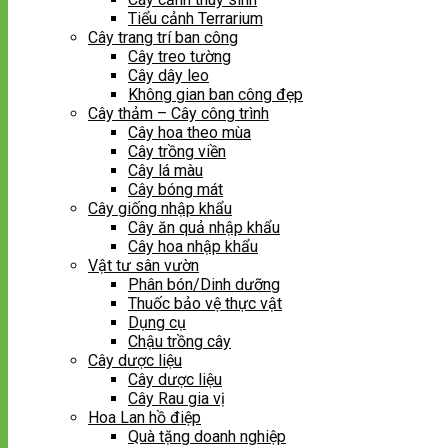
Tiểu cảnh Terrarium
Cây trang trí ban công
Cây treo tường
Cây dây leo
Không gian ban công đẹp
Cây thảm – Cây công trình
Cây hoa theo mùa
Cây trồng viền
Cây lá màu
Cây bóng mát
Cây giống nhập khẩu
Cây ăn quả nhập khẩu
Cây hoa nhập khẩu
Vật tư sân vườn
Phân bón/Dinh dưỡng
Thuốc bảo vệ thực vật
Dụng cụ
Chậu trồng cây
Cây dược liệu
Cây dược liệu
Cây Rau gia vị
Hoa Lan hồ điệp
Quà tặng doanh nghiệp