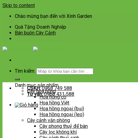
Skip to content
Chào mừng bạn đến với Xinh Garden
Quà Tặng Doanh Nghiệp
Bán buôn Cây Cảnh
Tìm kiếm:
Danh mục sản phẩm
CSKH:
0968 749 588
Cây hoa hồng
Tư vấn:
0968 431 588
Hoa hồng cổ
Hoa hồng Việt
Hoa hồng ngoại (bụi)
Hoa hồng ngoại (leo)
Cây cảnh văn phòng
Cây phong thuỷ để bàn
Cây lọc không khí
Cây cảnh thuỷ sinh