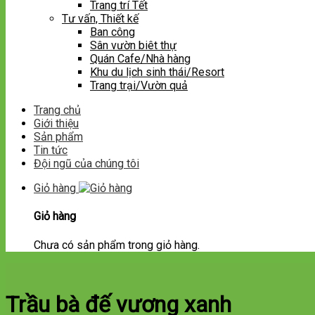
Trang trí Tết
Tư vấn, Thiết kế
Ban công
Sân vườn biêt thự
Quán Cafe/Nhà hàng
Khu du lịch sinh thái/Resort
Trang trại/Vườn quả
Trang chủ
Giới thiệu
Sản phẩm
Tin tức
Đội ngũ của chúng tôi
Giỏ hàng
Giỏ hàng
Chưa có sản phẩm trong giỏ hàng.
Trầu bà đế vương xanh