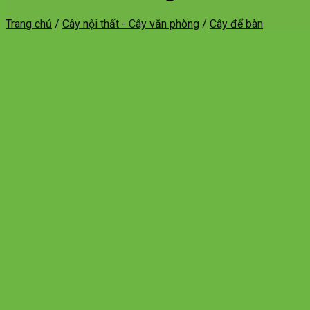
Trang chủ
/
Cây nội thất - Cây văn phòng
/
Cây để bàn