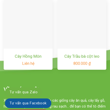
Cây Hồng Môn
Cây Trầu bà cột leo
Liên hệ
800.000
₫
VỀ CHÚNG TÔI
Tư vấn qua Zalo
Xinh Garden chuyên cung cấp các giống cây ăn quả, cây lấy gỗ,
Tư vấn qua Facebook
hoa cảnh, cây cảnh, hạt giống rau sạch... để bạn có thể tô điểm