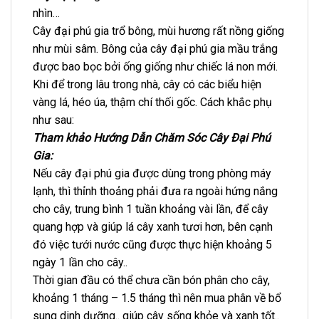
nhìn…
Cây đại phú gia trổ bông, mùi hương rất nồng giống
như mùi sâm. Bông của cây đại phú gia mầu trắng
được bao bọc bởi ống giống như chiếc lá non mới.
Khi để trong lâu trong nhà, cây có các biểu hiện
vàng lá, héo úa, thậm chí thối gốc. Cách khắc phụ
như sau:
Tham khảo Hướng Dẫn Chăm Sóc Cây Đại Phú
Gia:
Nếu cây đại phú gia được dùng trong phòng máy
lạnh, thì thỉnh thoảng phải đưa ra ngoài hứng nắng
cho cây, trung bình 1 tuần khoảng vài lần, để cây
quang hợp và giúp lá cây xanh tươi hơn, bên cạnh
đó việc tưới nước cũng được thực hiện khoảng 5
ngày 1 lần cho cây..
Thời gian đầu có thể chưa cần bón phân cho cây,
khoảng 1 tháng – 1.5 tháng thì nên mua phân về bổ
sung dinh dưỡng.. giúp cây sống khỏe và xanh tốt..