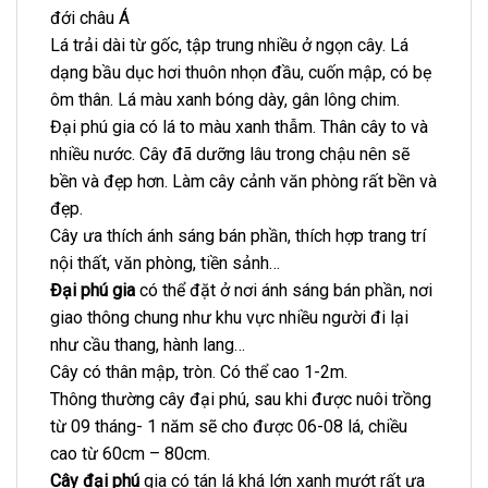
đới châu Á
Lá trải dài từ gốc, tập trung nhiều ở ngọn cây. Lá
dạng bầu dục hơi thuôn nhọn đầu, cuốn mập, có bẹ
ôm thân. Lá màu xanh bóng dày, gân lông chim.
Đại phú gia có lá to màu xanh thẫm. Thân cây to và
nhiều nước. Cây đã dưỡng lâu trong chậu nên sẽ
bền và đẹp hơn. Làm cây cảnh văn phòng rất bền và
đẹp.
Cây ưa thích ánh sáng bán phần, thích hợp trang trí
nội thất, văn phòng, tiền sảnh…
Đại phú gia
có thể đặt ở nơi ánh sáng bán phần, nơi
giao thông chung như khu vực nhiều người đi lại
như cầu thang, hành lang…
Cây có thân mập, tròn. Có thể cao 1-2m.
Thông thường cây đại phú, sau khi được nuôi trồng
từ 09 tháng- 1 năm sẽ cho được 06-08 lá, chiều
cao từ 60cm – 80cm.
Cây đại phú
gia có tán lá khá lớn xanh mướt rất ưa