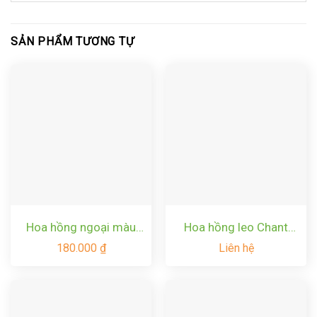
SẢN PHẨM TƯƠNG TỰ
Hoa hồng ngoại màu
Hoa hồng leo Chant
xanh cốm Lovely Green
Rose Misato rose –
180.000
₫
Liên hệ
Rose
Hồng leo Pháp bông lớn
thơm tuyệt