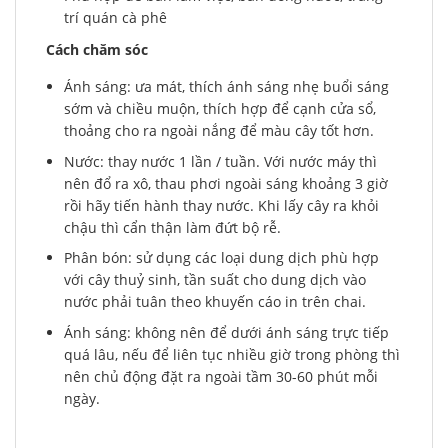
trí quán cà phê
Cách chăm sóc
Ánh sáng: ưa mát, thích ánh sáng nhẹ buổi sáng
sớm và chiều muộn, thích hợp để cạnh cửa sổ,
thoảng cho ra ngoài nắng để màu cây tốt hơn.
Nước: thay nước 1 lần / tuần. Với nước máy thì
nên đổ ra xô, thau phơi ngoài sáng khoảng 3 giờ
rồi hãy tiến hành thay nước. Khi lấy cây ra khỏi
chậu thì cẩn thận làm đứt bộ rễ.
Phân bón: sử dụng các loại dung dịch phù hợp
với cây thuỷ sinh, tần suất cho dung dịch vào
nước phải tuân theo khuyến cáo in trên chai.
Ánh sáng: không nên để dưới ánh sáng trực tiếp
quá lâu, nếu để liên tục nhiều giờ trong phòng thì
nên chủ động đặt ra ngoài tầm 30-60 phút mỗi
ngày.