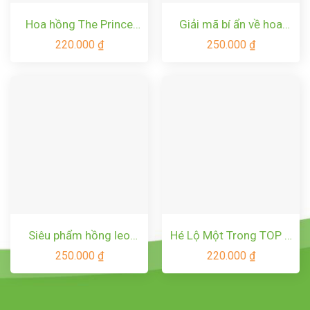
Hoa hồng The Prince
Giải mã bí ẩn về hoa
rose – Hoa hồng David
hồng leo trắng Claire
220.000
₫
250.000
₫
Austin màu tím đẹp
Austin Rose
nhất
Siêu phẩm hồng leo
Hé Lộ Một Trong TOP 5
Pháp Pompadour rose
Hoa Hồng Cưới Đẹp
250.000
₫
220.000
₫
– Hoa hồng leo bông
Nhất Của DA –
lớn thơm tuyệt !
MIRANDA ROSE