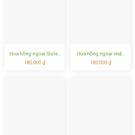
Hoa hồng ngoại Sister
Hoa hồng ngoại nhập
Elizabeth rose – Hoa
Julio Rose – Hoa đỏ
180.000
₫
180.000
₫
hồng David Austin hồng
sọc đẹp tuyệt mỹ
tím đẹp nhất