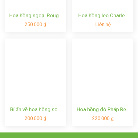
Hoa hồng ngoại Rouge
Hoa hồng leo Charles
Royal Rose – Bông
De Nervaux rose
250.000
₫
Liên hệ
hồng Pháp bông to,
thơm nức mũi
Bí ẩn về hoa hồng sọc
Hoa hồng đỏ Pháp Red
Maurice Utrillo rose
Leonardo Da Vinci rose
200.000
₫
220.000
₫