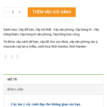
Cây Lan Ý số lượng
THÊM VÀO GIỎ HÀNG
Danh mục:
Cây để bàn
,
Cây nội thất - Cây văn phòng
,
Cây trang trí - Cây
trồng thảm
,
Cây trang trí văn phòng
,
Cây trồng ban công
Từ khóa:
cây cảnh để bàn
,
cây tốt cho sức khỏe
,
cây văn phòng
,
lan ý
,
mua bán cây lan ý ở đâu
,
vườn hoa Xinh Garden
,
Xinh Garden
MÔ TẢ
BÌNH LUẬN
Cây lan ý cây cảnh đẹp cho không gian của bạn