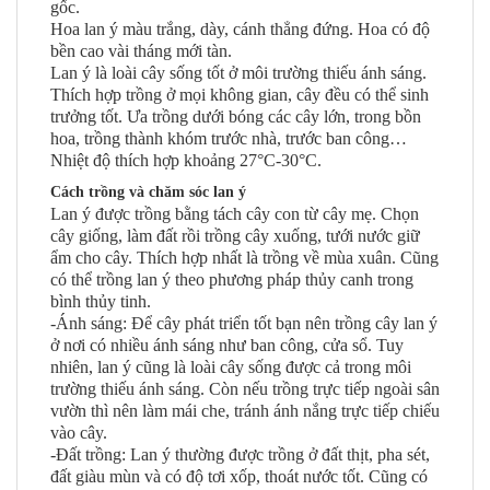
gốc.
Hoa lan ý màu trắng, dày, cánh thẳng đứng. Hoa có độ
bền cao vài tháng mới tàn.
Lan ý là loài cây sống tốt ở môi trường thiếu ánh sáng.
Thích hợp trồng ở mọi không gian, cây đều có thể sinh
trưởng tốt. Ưa trồng dưới bóng các cây lớn, trong bồn
hoa, trồng thành khóm trước nhà, trước ban công…
Nhiệt độ thích hợp khoảng 27°C-30°C.
Cách trồng và chăm sóc lan ý
Lan ý được trồng bằng tách cây con từ cây mẹ. Chọn
cây giống, làm đất rồi trồng cây xuống, tưới nước giữ
ẩm cho cây. Thích hợp nhất là trồng về mùa xuân. Cũng
có thể trồng lan ý theo phương pháp thủy canh trong
bình thủy tinh.
-Ánh sáng: Để cây phát triển tốt bạn nên trồng cây lan ý
ở nơi có nhiều ánh sáng như ban công, cửa sổ. Tuy
nhiên, lan ý cũng là loài cây sống được cả trong môi
trường thiếu ánh sáng. Còn nếu trồng trực tiếp ngoài sân
vườn thì nên làm mái che, tránh ánh nắng trực tiếp chiếu
vào cây.
-Đất trồng: Lan ý thường được trồng ở đất thịt, pha sét,
đất giàu mùn và có độ tơi xốp, thoát nước tốt. Cũng có