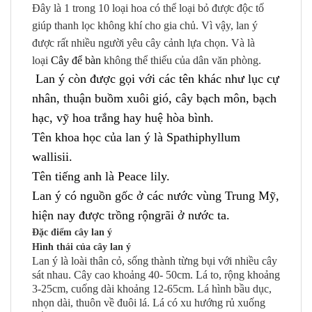
Đây là 1 trong 10 loại hoa có thể loại bỏ được độc tố
giúp thanh lọc không khí cho gia chủ. Vì vậy, lan ý
được rất nhiều người yêu cây cảnh lựa chọn. Và là
loại
Cây để bàn
không thể thiếu của dân văn phòng.
Lan ý còn được gọi với các tên khác như lục cự
nhân, thuận buồm xuôi gió, cây bạch môn, bạch
hạc, vỹ hoa trắng hay huệ hòa bình.
Tên khoa học của lan ý là Spathiphyllum
wallisii.
Tên tiếng anh là Peace lily.
Lan ý có nguồn gốc ở các nước vùng Trung Mỹ,
hiện nay được trồng rộngrãi ở nước ta.
Đặc điểm cây lan ý
Hình thái của cây lan ý
Lan ý là loài thân cỏ, sống thành từng bụi với nhiều cây
sát nhau. Cây cao khoảng 40- 50cm. Lá to, rộng khoảng
3-25cm, cuống dài khoảng 12-65cm. Lá hình bầu dục,
nhọn dài, thuôn về đuôi lá. Lá có xu hướng rủ xuống