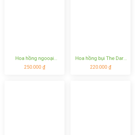
Hoa hồng ngooại
Hoa hồng bụi The Dark
Glamis Catle Rose
Lady Rose
250.000
₫
220.000
₫
Thuần Khiết