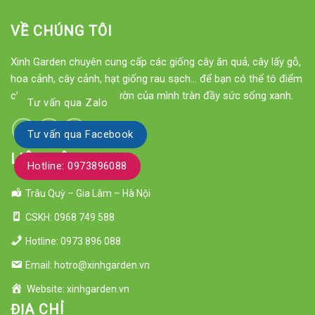
VỀ CHÚNG TÔI
Xinh Garden chuyên cung cấp các giống cây ăn quả, cây lấy gỗ,
hoa cảnh, cây cảnh, hạt giống rau sạch... để bạn có thể tô điểm
cho ngôi nhà hay khu vườn của mình tràn đầy sức sống xanh.
Tư vấn qua Zalo
Tư vấn qua Facebook
LIÊN HỆ
Hotline: 0973896088
Trâu Quỳ – Gia Lâm – Hà Nội
CSKH: 0968 749 588
Hotline: 0973 896 088
Email: hotro@xinhgarden.vn
Website: xinhgarden.vn
ĐỊA CHỈ