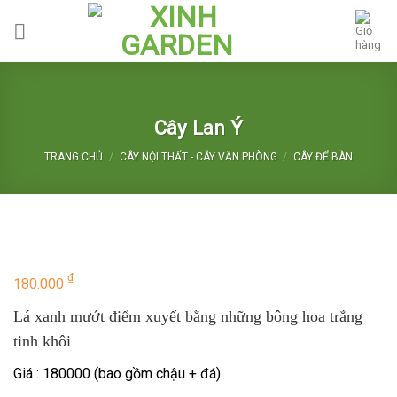
Skip
to
content
Cây Lan Ý
TRANG CHỦ
/
CÂY NỘI THẤT - CÂY VĂN PHÒNG
/
CÂY ĐỂ BÀN
₫
180.000
Lá xanh mướt điểm xuyết bằng những bông hoa trắng
tinh khôi
Giá : 180000 (bao gồm chậu + đá)