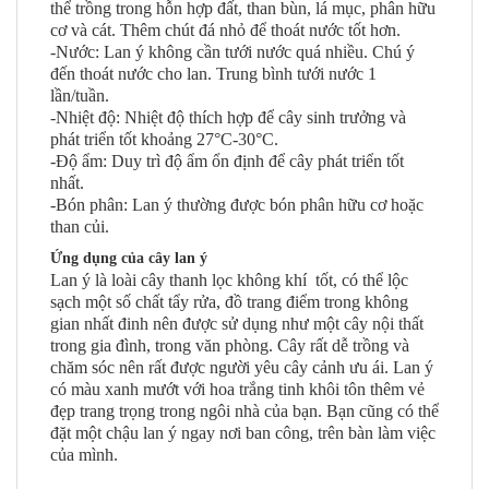
thể trồng trong hỗn hợp đất, than bùn, lá mục, phân hữu
cơ và cát. Thêm chút đá nhỏ để thoát nước tốt hơn.
-Nước: Lan ý không cần tưới nước quá nhiều. Chú ý
đến thoát nước cho lan. Trung bình tưới nước 1
lần/tuần.
-Nhiệt độ: Nhiệt độ thích hợp để cây sinh trưởng và
phát triển tốt khoảng 27°C-30°C.
-Độ ẩm: Duy trì độ ẩm ổn định để cây phát triển tốt
nhất.
-Bón phân: Lan ý thường được bón phân hữu cơ hoặc
than củi.
Ứng dụng của cây lan ý
Lan ý là loài cây thanh lọc không khí tốt, có thể lộc
sạch một số chất tẩy rửa, đồ trang điểm trong không
gian nhất đinh nên được sử dụng như một cây nội thất
trong gia đình, trong văn phòng. Cây rất dễ trồng và
chăm sóc nên rất được người yêu cây cảnh ưu ái. Lan ý
có màu xanh mướt với hoa trắng tinh khôi tôn thêm vẻ
đẹp trang trọng trong ngôi nhà của bạn. Bạn cũng có thể
đặt một chậu lan ý ngay nơi ban công, trên bàn làm việc
của mình.