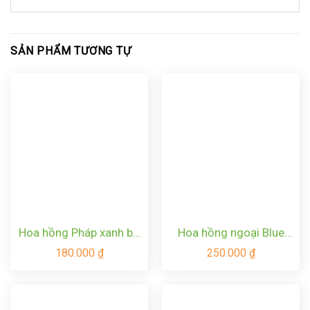
SẢN PHẨM TƯƠNG TỰ
Hoa hồng Pháp xanh bơ
Hoa hồng ngoại Blue
xinh đẹp Creamy Eden
Storm – Hoa hồng Nhật
180.000
₫
250.000
₫
Rose
tím xanh đẹp nhất