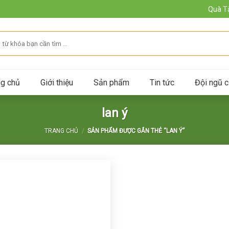
Quà T
ng chủ
Giới thiệu
Sản phẩm
Tin tức
Đội ngũ c
lan ý
TRANG CHỦ
/
SẢN PHẨM ĐƯỢC GẮN THẺ “LAN Ý”