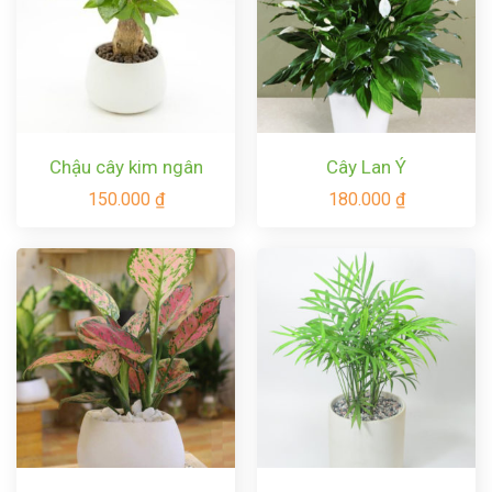
Chậu cây kim ngân
Cây Lan Ý
150.000
₫
180.000
₫