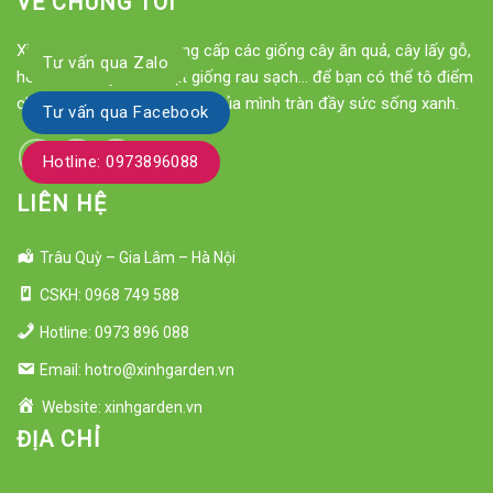
VỀ CHÚNG TÔI
Xinh Garden chuyên cung cấp các giống cây ăn quả, cây lấy gỗ,
Tư vấn qua Zalo
hoa cảnh, cây cảnh, hạt giống rau sạch... để bạn có thể tô điểm
cho ngôi nhà hay khu vườn của mình tràn đầy sức sống xanh.
Tư vấn qua Facebook
Hotline: 0973896088
LIÊN HỆ
Trâu Quỳ – Gia Lâm – Hà Nội
CSKH: 0968 749 588
Hotline: 0973 896 088
Email: hotro@xinhgarden.vn
Website: xinhgarden.vn
ĐỊA CHỈ