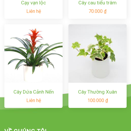
Cạy vạn lộc
Cây cau tiểu trâm
Liên hệ
70.000
₫
Cây Dứa Cảnh Nến
Cây Thường Xuân
Liên hệ
100.000
₫