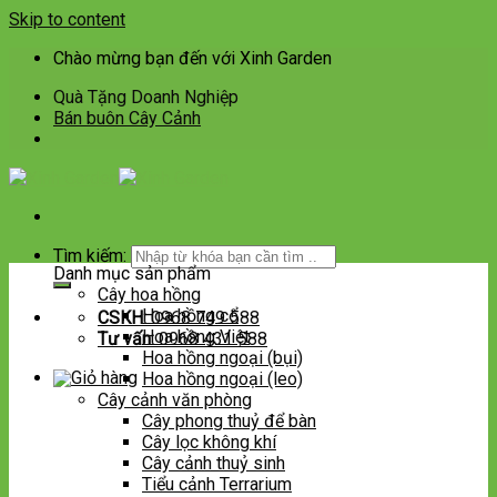
Skip to content
Chào mừng bạn đến với Xinh Garden
Quà Tặng Doanh Nghiệp
Bán buôn Cây Cảnh
Tìm kiếm:
Danh mục sản phẩm
Cây hoa hồng
Hoa hồng cổ
CSKH:
0968 749 588
Hoa hồng Việt
Tư vấn:
0968 431 588
Hoa hồng ngoại (bụi)
Hoa hồng ngoại (leo)
Cây cảnh văn phòng
Cây phong thuỷ để bàn
Cây lọc không khí
Cây cảnh thuỷ sinh
Tiểu cảnh Terrarium