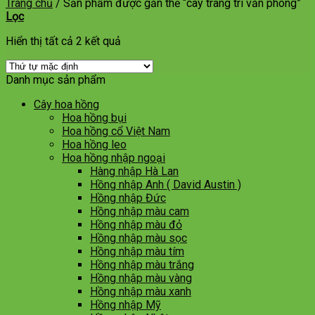
Trang chủ
/
Sản phẩm được gắn thẻ “cây trang trí văn phòng”
Lọc
Hiển thị tất cả 2 kết quả
Danh mục sản phẩm
Cây hoa hồng
Hoa hồng bụi
Hoa hồng cổ Việt Nam
Hoa hồng leo
Hoa hồng nhập ngoại
Hàng nhập Hà Lan
Hồng nhập Anh ( David Austin )
Hồng nhập Đức
Hồng nhập màu cam
Hồng nhập màu đỏ
Hồng nhập màu sọc
Hồng nhập màu tím
Hồng nhập màu trắng
Hồng nhập màu vàng
Hồng nhập màu xanh
Hồng nhập Mỹ