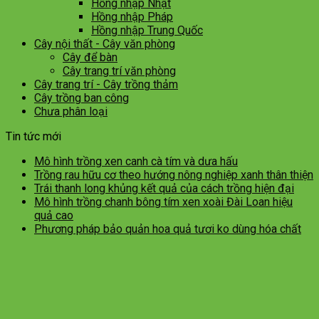
Hồng nhập Nhật
Hồng nhập Pháp
Hồng nhập Trung Quốc
Cây nội thất - Cây văn phòng
Cây để bàn
Cây trang trí văn phòng
Cây trang trí - Cây trồng thảm
Cây trồng ban công
Chưa phân loại
Tin tức mới
Mô hình trồng xen canh cà tím và dưa hấu
Trồng rau hữu cơ theo hướng nông nghiệp xanh thân thiện
Trái thanh long khủng kết quả của cách trồng hiện đại
Mô hình trồng chanh bông tím xen xoài Đài Loan hiệu
quả cao
Phương pháp bảo quản hoa quả tươi ko dùng hóa chất