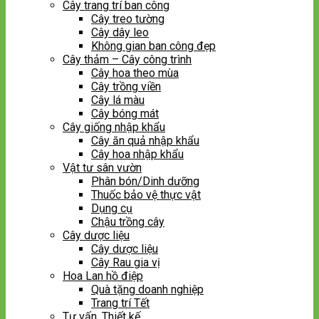
Cây trang trí ban công
Cây treo tường
Cây dây leo
Không gian ban công đẹp
Cây thảm – Cây công trình
Cây hoa theo mùa
Cây trồng viền
Cây lá màu
Cây bóng mát
Cây giống nhập khẩu
Cây ăn quả nhập khẩu
Cây hoa nhập khẩu
Vật tư sân vườn
Phân bón/Dinh dưỡng
Thuốc bảo vệ thực vật
Dụng cụ
Chậu trồng cây
Cây dược liệu
Cây dược liệu
Cây Rau gia vị
Hoa Lan hồ điệp
Quà tặng doanh nghiệp
Trang trí Tết
Tư vấn, Thiết kế