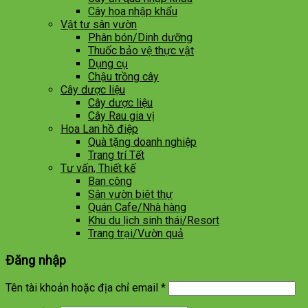
Cây hoa nhập khẩu
Vật tư sân vườn
Phân bón/Dinh dưỡng
Thuốc bảo vệ thực vật
Dụng cụ
Chậu trồng cây
Cây dược liệu
Cây dược liệu
Cây Rau gia vị
Hoa Lan hồ điệp
Quà tặng doanh nghiệp
Trang trí Tết
Tư vấn, Thiết kế
Ban công
Sân vườn biêt thự
Quán Cafe/Nhà hàng
Khu du lịch sinh thái/Resort
Trang trại/Vườn quả
Đăng nhập
Tên tài khoản hoặc địa chỉ email
*