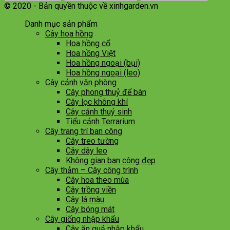
© 2020 - Bản quyền thuộc về xinhgarden.vn
Danh mục sản phẩm
Cây hoa hồng
Hoa hồng cổ
Hoa hồng Việt
Hoa hồng ngoại (bụi)
Hoa hồng ngoại (leo)
Cây cảnh văn phòng
Cây phong thuỷ để bàn
Cây lọc không khí
Cây cảnh thuỷ sinh
Tiểu cảnh Terrarium
Cây trang trí ban công
Cây treo tường
Cây dây leo
Không gian ban công đẹp
Cây thảm – Cây công trình
Cây hoa theo mùa
Cây trồng viền
Cây lá màu
Cây bóng mát
Cây giống nhập khẩu
Cây ăn quả nhập khẩu