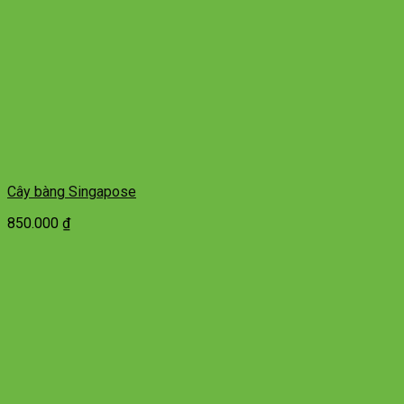
Cây bàng Singapose
850.000
₫