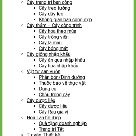
Cây trang trí ban công
Cây treo tường
Cây dây leo
Không gian ban công đẹp
Cây thảm – Cây công trình
Cây hoa theo mùa
Cây trồng viền
Cây lá màu
Cây bóng mát
Cây giống nhập khẩu
Cây ăn quả nhập khẩu
Cây hoa nhập khẩu
Vật tư sân vườn
Phân bón/Dinh dưỡng
Thuốc bảo vệ thực vật
Dụng cụ
Chậu trồng cây
Cây dược liệu
Cây dược liệu
Cây Rau gia vị
Hoa Lan hồ điệp
Quà tặng doanh nghiệp
Trang trí Tết
Tư vấn, Thiết kế