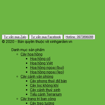
Tư vấn qua Zalo
Tư vấn qua Facebook
Hotline: 0973896088
© 2020 - Bản quyền thuộc về xinhgarden.vn
Danh mục sản phẩm
Cây hoa hồng
Hoa hồng cổ
Hoa hồng Việt
Hoa hồng ngoại (bụi)
Hoa hồng ngoại (leo)
Cây cảnh văn phòng
Cây phong thuỷ để bàn
Cây lọc không khí
Cây cảnh thuỷ sinh
Tiểu cảnh Terrarium
Cây trang trí ban công
Cây treo tường