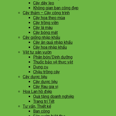
Cây dây leo
Không gian ban công đẹp
Cây thảm – Cây công trình
Cây hoa theo mùa
Cây trồng viền
Cây lá màu
Cây bóng mát
Cây giống nhập khẩu
Cây ăn quả nhập khẩu
Cây hoa nhập khẩu
Vật tư sân vườn
Phân bón/Dinh dưỡng
Thuốc bảo vệ thực vật
Dụng cụ
Chậu trồng cây
Cây dược liệu
Cây dược liệu
Cây Rau gia vị
Hoa Lan hồ điệp
Quà tặng doanh nghiệp
Trang trí Tết
Tư vấn, Thiết kế
Ban công