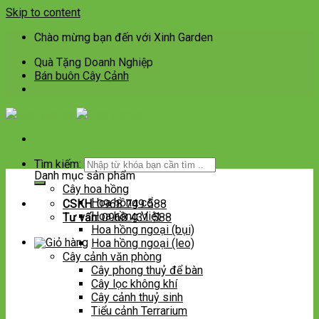
Skip to content
Chào mừng bạn đến với Xinh Garden
Quà Tặng Doanh Nghiệp
Bán buôn Cây Cảnh
Tìm kiếm:
Danh mục sản phẩm
Cây hoa hồng
Hoa hồng cổ
CSKH:
0968 749 588
Hoa hồng Việt
Tư vấn:
0968 431 588
Hoa hồng ngoại (bụi)
Hoa hồng ngoại (leo)
Cây cảnh văn phòng
Cây phong thuỷ để bàn
Cây lọc không khí
Cây cảnh thuỷ sinh
Tiểu cảnh Terrarium