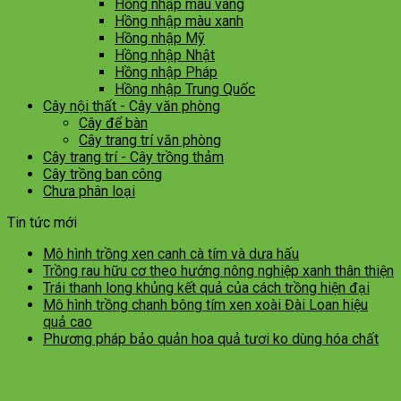
Hồng nhập màu vàng
Hồng nhập màu xanh
Hồng nhập Mỹ
Hồng nhập Nhật
Hồng nhập Pháp
Hồng nhập Trung Quốc
Cây nội thất - Cây văn phòng
Cây để bàn
Cây trang trí văn phòng
Cây trang trí - Cây trồng thảm
Cây trồng ban công
Chưa phân loại
Tin tức mới
Mô hình trồng xen canh cà tím và dưa hấu
Trồng rau hữu cơ theo hướng nông nghiệp xanh thân thiện
Trái thanh long khủng kết quả của cách trồng hiện đại
Mô hình trồng chanh bông tím xen xoài Đài Loan hiệu
quả cao
Phương pháp bảo quản hoa quả tươi ko dùng hóa chất