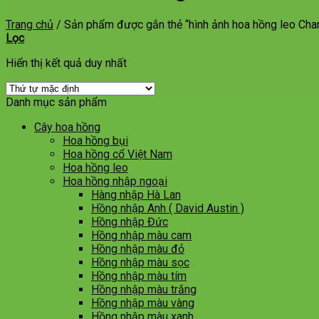
Trang chủ
/
Sản phẩm được gắn thẻ “hình ảnh hoa hồng leo Cha
Lọc
Hiển thị kết quả duy nhất
Danh mục sản phẩm
Cây hoa hồng
Hoa hồng bụi
Hoa hồng cổ Việt Nam
Hoa hồng leo
Hoa hồng nhập ngoại
Hàng nhập Hà Lan
Hồng nhập Anh ( David Austin )
Hồng nhập Đức
Hồng nhập màu cam
Hồng nhập màu đỏ
Hồng nhập màu sọc
Hồng nhập màu tím
Hồng nhập màu trắng
Hồng nhập màu vàng
Hồng nhập màu xanh