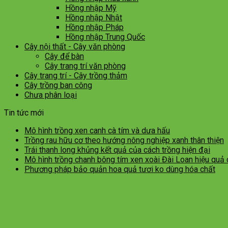
Hồng nhập Mỹ
Hồng nhập Nhật
Hồng nhập Pháp
Hồng nhập Trung Quốc
Cây nội thất - Cây văn phòng
Cây để bàn
Cây trang trí văn phòng
Cây trang trí - Cây trồng thảm
Cây trồng ban công
Chưa phân loại
Tin tức mới
Mô hình trồng xen canh cà tím và dưa hấu
Trồng rau hữu cơ theo hướng nông nghiệp xanh thân thiện
Trái thanh long khủng kết quả của cách trồng hiện đại
Mô hình trồng chanh bông tím xen xoài Đài Loan hiệu quả
Phương pháp bảo quản hoa quả tươi ko dùng hóa chất