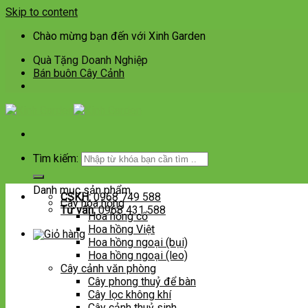
Skip to content
Chào mừng bạn đến với Xinh Garden
Quà Tặng Doanh Nghiệp
Bán buôn Cây Cảnh
Tìm kiếm:
Danh mục sản phẩm
CSKH:
0968 749 588
Cây hoa hồng
Tư vấn:
0968 431 588
Hoa hồng cổ
Hoa hồng Việt
Hoa hồng ngoại (bụi)
Hoa hồng ngoại (leo)
Cây cảnh văn phòng
Cây phong thuỷ để bàn
Cây lọc không khí
Cây cảnh thuỷ sinh