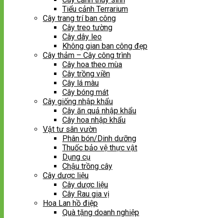
Tiểu cảnh Terrarium
Cây trang trí ban công
Cây treo tường
Cây dây leo
Không gian ban công đẹp
Cây thảm – Cây công trình
Cây hoa theo mùa
Cây trồng viền
Cây lá màu
Cây bóng mát
Cây giống nhập khẩu
Cây ăn quả nhập khẩu
Cây hoa nhập khẩu
Vật tư sân vườn
Phân bón/Dinh dưỡng
Thuốc bảo vệ thực vật
Dụng cụ
Chậu trồng cây
Cây dược liệu
Cây dược liệu
Cây Rau gia vị
Hoa Lan hồ điệp
Quà tặng doanh nghiệp