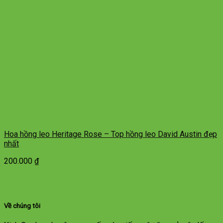
Hoa hồng leo Heritage Rose – Top hồng leo David Austin đẹp
nhất
200.000
₫
Về chúng tôi