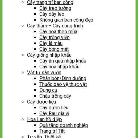
Cây trang trí ban công
Cây treo tường
Cây dây leo
Không gian ban công đẹp
Cây thảm – Cây công trình
Cây hoa theo mùa
Cây trồng viền
Cây lá màu
Cây bóng mát
Cây giống nhập khẩu
Cây ăn quả nhập khẩu
Cây hoa nhập khẩu
Vật tư sân vườn
Phân bón/Dinh dưỡng
Thuốc bảo vệ thực vật
Dụng cụ
Chậu trồng cây
Cây dược liệu
Cây dược liệu
Cây Rau gia vị
Hoa Lan hồ điệp
Quà tặng doanh nghiệp
Trang trí Tết
Tư vấn, Thiết kế