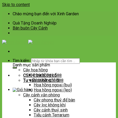
Skip to content
Chào mừng bạn đến với Xinh Garden
Quà Tặng Doanh Nghiệp
Bán buôn Cây Cảnh
Tìm kiếm:
Danh mục sản phẩm
Cây hoa hồng
Hoa hồng cổ
CSKH:
0968 749 588
Hoa hồng Việt
Tư vấn:
0968 431 588
Hoa hồng ngoại (bụi)
Hoa hồng ngoại (leo)
Cây cảnh văn phòng
Cây phong thuỷ để bàn
Cây lọc không khí
Cây cảnh thuỷ sinh
Tiểu cảnh Terrarium