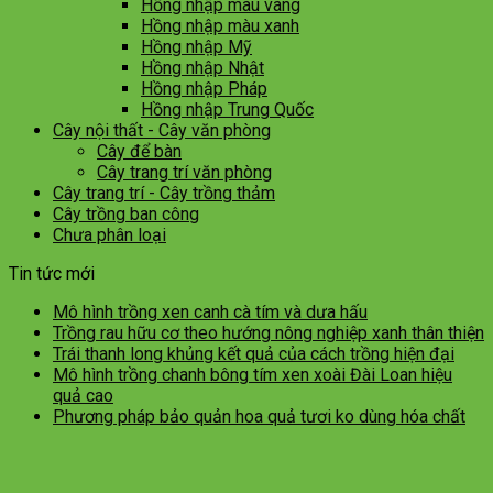
Hồng nhập màu vàng
Hồng nhập màu xanh
Hồng nhập Mỹ
Hồng nhập Nhật
Hồng nhập Pháp
Hồng nhập Trung Quốc
Cây nội thất - Cây văn phòng
Cây để bàn
Cây trang trí văn phòng
Cây trang trí - Cây trồng thảm
Cây trồng ban công
Chưa phân loại
Tin tức mới
Mô hình trồng xen canh cà tím và dưa hấu
Trồng rau hữu cơ theo hướng nông nghiệp xanh thân thiện
Trái thanh long khủng kết quả của cách trồng hiện đại
Mô hình trồng chanh bông tím xen xoài Đài Loan hiệu
quả cao
Phương pháp bảo quản hoa quả tươi ko dùng hóa chất