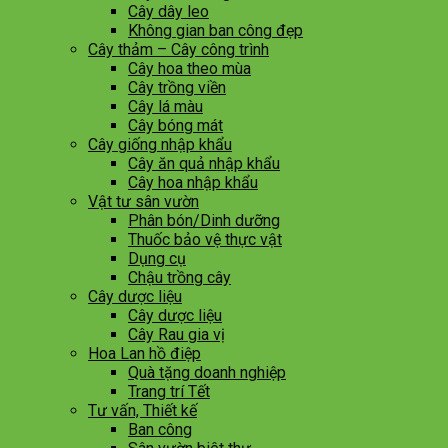
Cây dây leo
Không gian ban công đẹp
Cây thảm – Cây công trình
Cây hoa theo mùa
Cây trồng viền
Cây lá màu
Cây bóng mát
Cây giống nhập khẩu
Cây ăn quả nhập khẩu
Cây hoa nhập khẩu
Vật tư sân vườn
Phân bón/Dinh dưỡng
Thuốc bảo vệ thực vật
Dụng cụ
Chậu trồng cây
Cây dược liệu
Cây dược liệu
Cây Rau gia vị
Hoa Lan hồ điệp
Quà tặng doanh nghiệp
Trang trí Tết
Tư vấn, Thiết kế
Ban công