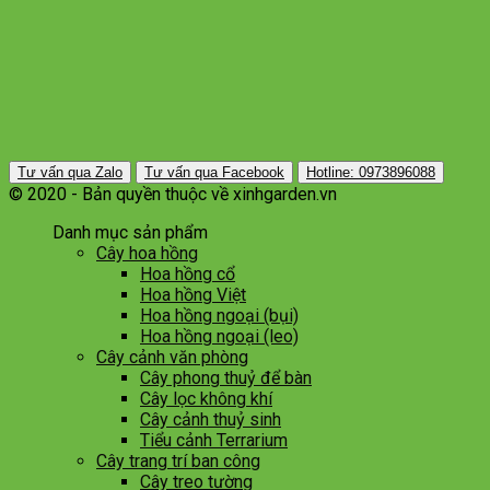
Tư vấn qua Zalo
Tư vấn qua Facebook
Hotline: 0973896088
© 2020 - Bản quyền thuộc về xinhgarden.vn
Danh mục sản phẩm
Cây hoa hồng
Hoa hồng cổ
Hoa hồng Việt
Hoa hồng ngoại (bụi)
Hoa hồng ngoại (leo)
Cây cảnh văn phòng
Cây phong thuỷ để bàn
Cây lọc không khí
Cây cảnh thuỷ sinh
Tiểu cảnh Terrarium
Cây trang trí ban công
Cây treo tường