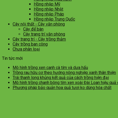
Hồng nhập Mỹ
Hồng nhập Nhật
Hồng nhập Pháp
Hồng nhập Trung Quốc
Cây nội thất - Cây văn phòng
Cây để bàn
Cây trang trí văn phòng
Cây trang trí - Cây trồng thảm
Cây trồng ban công
Chưa phân loại
Tin tức mới
Mô hình trồng xen canh cà tím và dưa hấu
Trồng rau hữu cơ theo hướng nông nghiệp xanh thân thiện
Trái thanh long khủng kết quả của cách trồng hiện đại
Mô hình trồng chanh bông tím xen xoài Đài Loan hiệu quả
Phương pháp bảo quản hoa quả tươi ko dùng hóa chất