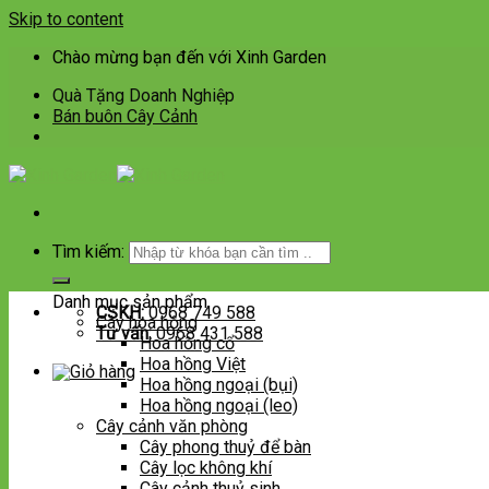
Skip to content
Chào mừng bạn đến với Xinh Garden
Quà Tặng Doanh Nghiệp
Bán buôn Cây Cảnh
Tìm kiếm:
Danh mục sản phẩm
CSKH:
0968 749 588
Cây hoa hồng
Tư vấn:
0968 431 588
Hoa hồng cổ
Hoa hồng Việt
Hoa hồng ngoại (bụi)
Hoa hồng ngoại (leo)
Cây cảnh văn phòng
Cây phong thuỷ để bàn
Cây lọc không khí
Cây cảnh thuỷ sinh