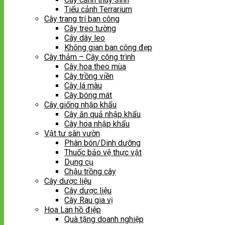
Tiểu cảnh Terrarium
Cây trang trí ban công
Cây treo tường
Cây dây leo
Không gian ban công đẹp
Cây thảm – Cây công trình
Cây hoa theo mùa
Cây trồng viền
Cây lá màu
Cây bóng mát
Cây giống nhập khẩu
Cây ăn quả nhập khẩu
Cây hoa nhập khẩu
Vật tư sân vườn
Phân bón/Dinh dưỡng
Thuốc bảo vệ thực vật
Dụng cụ
Chậu trồng cây
Cây dược liệu
Cây dược liệu
Cây Rau gia vị
Hoa Lan hồ điệp
Quà tặng doanh nghiệp