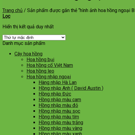
Trang chủ
/
Sản phẩm được gắn thẻ “hình ảnh hoa hồng ngoại B
Lọc
Hiển thị kết quả duy nhất
Danh mục sản phẩm
Cây hoa hồng
Hoa hồng bụi
Hoa hồng cổ Việt Nam
Hoa hồng leo
Hoa hồng nhập ngoại
Hàng nhập Hà Lan
Hồng nhập Anh ( David Austin )
Hồng nhập Đức
Hồng nhập màu cam
Hồng nhập màu đỏ
Hồng nhập màu sọc
Hồng nhập màu tím
Hồng nhập màu trắng
Hồng nhập màu vàng
Hồng nhập màu xanh