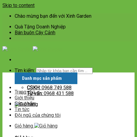
Skip to content
Chào mừng bạn đến với Xinh Garden
Quà Tặng Doanh Nghiệp
Bán buôn Cây Cảnh
Tìm kiếm:
Danh mục sản phẩm
CSKH:
0968 749 588
Trang chủ
Tư vấn:
0968 431 588
Giới thiệu
Sản phẩm
Tin tức
Đội ngũ của chúng tôi
Giỏ hàng