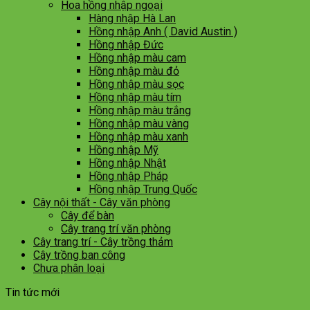
Hoa hồng nhập ngoại
Hàng nhập Hà Lan
Hồng nhập Anh ( David Austin )
Hồng nhập Đức
Hồng nhập màu cam
Hồng nhập màu đỏ
Hồng nhập màu sọc
Hồng nhập màu tím
Hồng nhập màu trắng
Hồng nhập màu vàng
Hồng nhập màu xanh
Hồng nhập Mỹ
Hồng nhập Nhật
Hồng nhập Pháp
Hồng nhập Trung Quốc
Cây nội thất - Cây văn phòng
Cây để bàn
Cây trang trí văn phòng
Cây trang trí - Cây trồng thảm
Cây trồng ban công
Chưa phân loại
Tin tức mới