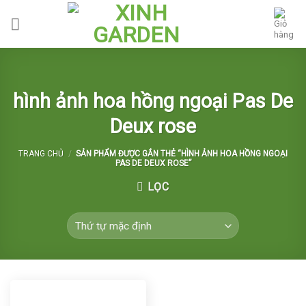
Skip
to
content
hình ảnh hoa hồng ngoại Pas De
Deux rose
TRANG CHỦ
/
SẢN PHẨM ĐƯỢC GẮN THẺ “HÌNH ẢNH HOA HỒNG NGOẠI
PAS DE DEUX ROSE”
LỌC