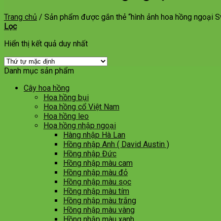
Trang chủ
/
Sản phẩm được gắn thẻ “hình ảnh hoa hồng ngoại S
Lọc
Hiển thị kết quả duy nhất
Danh mục sản phẩm
Cây hoa hồng
Hoa hồng bụi
Hoa hồng cổ Việt Nam
Hoa hồng leo
Hoa hồng nhập ngoại
Hàng nhập Hà Lan
Hồng nhập Anh ( David Austin )
Hồng nhập Đức
Hồng nhập màu cam
Hồng nhập màu đỏ
Hồng nhập màu sọc
Hồng nhập màu tím
Hồng nhập màu trắng
Hồng nhập màu vàng
Hồng nhập màu xanh