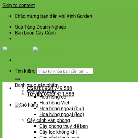
Skip to content
Chào mừng bạn đến với Xinh Garden
Quà Tặng Doanh Nghiệp
Bán buôn Cây Cảnh
Tìm kiếm:
Danh mục sản phẩm
CSKH:
0968 749 588
Cây hoa hồng
Tư vấn:
0968 431 588
Hoa hồng cổ
Hoa hồng Việt
Hoa hồng ngoại (bụi)
Hoa hồng ngoại (leo)
Cây cảnh văn phòng
Cây phong thuỷ để bàn
Cây lọc không khí
Cây cảnh thuỷ sinh