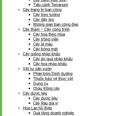
Tiểu cảnh Terrarium
Cây trang trí ban công
Cây treo tường
Cây dây leo
Không gian ban công đẹp
Cây thảm – Cây công trình
Cây hoa theo mùa
Cây trồng viền
Cây lá màu
Cây bóng mát
Cây giống nhập khẩu
Cây ăn quả nhập khẩu
Cây hoa nhập khẩu
Vật tư sân vườn
Phân bón/Dinh dưỡng
Thuốc bảo vệ thực vật
Dụng cụ
Chậu trồng cây
Cây dược liệu
Cây dược liệu
Cây Rau gia vị
Hoa Lan hồ điệp
Quà tặng doanh nghiệp