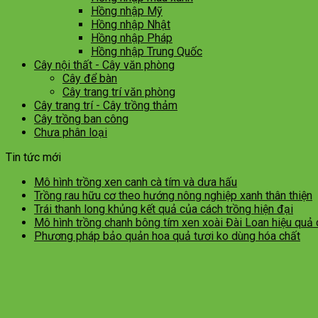
Hồng nhập Mỹ
Hồng nhập Nhật
Hồng nhập Pháp
Hồng nhập Trung Quốc
Cây nội thất - Cây văn phòng
Cây để bàn
Cây trang trí văn phòng
Cây trang trí - Cây trồng thảm
Cây trồng ban công
Chưa phân loại
Tin tức mới
Mô hình trồng xen canh cà tím và dưa hấu
Trồng rau hữu cơ theo hướng nông nghiệp xanh thân thiện
Trái thanh long khủng kết quả của cách trồng hiện đại
Mô hình trồng chanh bông tím xen xoài Đài Loan hiệu quả
Phương pháp bảo quản hoa quả tươi ko dùng hóa chất