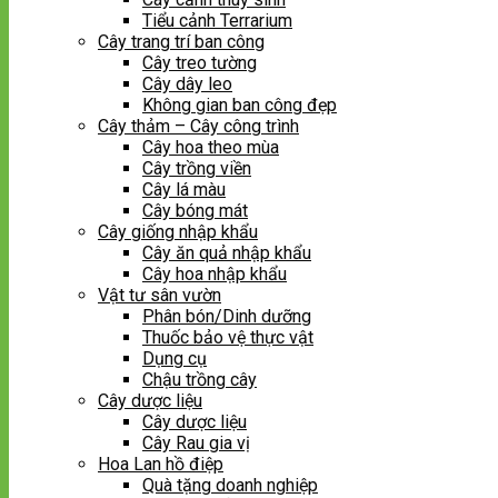
Tiểu cảnh Terrarium
Cây trang trí ban công
Cây treo tường
Cây dây leo
Không gian ban công đẹp
Cây thảm – Cây công trình
Cây hoa theo mùa
Cây trồng viền
Cây lá màu
Cây bóng mát
Cây giống nhập khẩu
Cây ăn quả nhập khẩu
Cây hoa nhập khẩu
Vật tư sân vườn
Phân bón/Dinh dưỡng
Thuốc bảo vệ thực vật
Dụng cụ
Chậu trồng cây
Cây dược liệu
Cây dược liệu
Cây Rau gia vị
Hoa Lan hồ điệp
Quà tặng doanh nghiệp