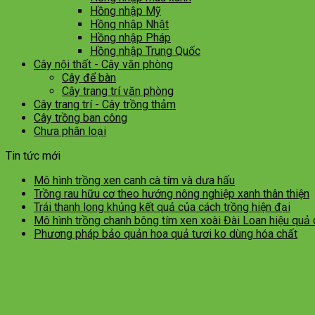
Hồng nhập Mỹ
Hồng nhập Nhật
Hồng nhập Pháp
Hồng nhập Trung Quốc
Cây nội thất - Cây văn phòng
Cây để bàn
Cây trang trí văn phòng
Cây trang trí - Cây trồng thảm
Cây trồng ban công
Chưa phân loại
Tin tức mới
Mô hình trồng xen canh cà tím và dưa hấu
Trồng rau hữu cơ theo hướng nông nghiệp xanh thân thiện
Trái thanh long khủng kết quả của cách trồng hiện đại
Mô hình trồng chanh bông tím xen xoài Đài Loan hiệu quả
Phương pháp bảo quản hoa quả tươi ko dùng hóa chất