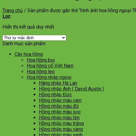
Trang chủ
/
Sản phẩm được gắn thẻ “hình ảnh hoa hồng ngoại T
Lọc
Hiển thị kết quả duy nhất
Danh mục sản phẩm
Cây hoa hồng
Hoa hồng bụi
Hoa hồng cổ Việt Nam
Hoa hồng leo
Hoa hồng nhập ngoại
Hàng nhập Hà Lan
Hồng nhập Anh ( David Austin )
Hồng nhập Đức
Hồng nhập màu cam
Hồng nhập màu đỏ
Hồng nhập màu sọc
Hồng nhập màu tím
Hồng nhập màu trắng
Hồng nhập màu vàng
Hồng nhập màu xanh