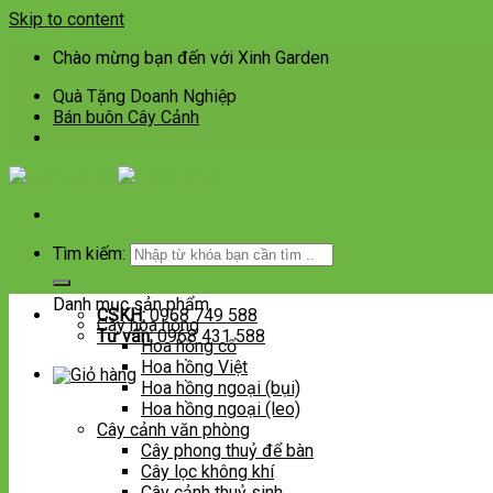
Skip to content
Chào mừng bạn đến với Xinh Garden
Quà Tặng Doanh Nghiệp
Bán buôn Cây Cảnh
Tìm kiếm:
Danh mục sản phẩm
CSKH:
0968 749 588
Cây hoa hồng
Tư vấn:
0968 431 588
Hoa hồng cổ
Hoa hồng Việt
Hoa hồng ngoại (bụi)
Hoa hồng ngoại (leo)
Cây cảnh văn phòng
Cây phong thuỷ để bàn
Cây lọc không khí
Cây cảnh thuỷ sinh