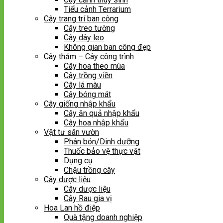
Tiểu cảnh Terrarium
Cây trang trí ban công
Cây treo tường
Cây dây leo
Không gian ban công đẹp
Cây thảm – Cây công trình
Cây hoa theo mùa
Cây trồng viền
Cây lá màu
Cây bóng mát
Cây giống nhập khẩu
Cây ăn quả nhập khẩu
Cây hoa nhập khẩu
Vật tư sân vườn
Phân bón/Dinh dưỡng
Thuốc bảo vệ thực vật
Dụng cụ
Chậu trồng cây
Cây dược liệu
Cây dược liệu
Cây Rau gia vị
Hoa Lan hồ điệp
Quà tặng doanh nghiệp