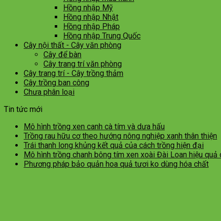
Hồng nhập Mỹ
Hồng nhập Nhật
Hồng nhập Pháp
Hồng nhập Trung Quốc
Cây nội thất - Cây văn phòng
Cây để bàn
Cây trang trí văn phòng
Cây trang trí - Cây trồng thảm
Cây trồng ban công
Chưa phân loại
Tin tức mới
Mô hình trồng xen canh cà tím và dưa hấu
Trồng rau hữu cơ theo hướng nông nghiệp xanh thân thiện
Trái thanh long khủng kết quả của cách trồng hiện đại
Mô hình trồng chanh bông tím xen xoài Đài Loan hiệu quả
Phương pháp bảo quản hoa quả tươi ko dùng hóa chất