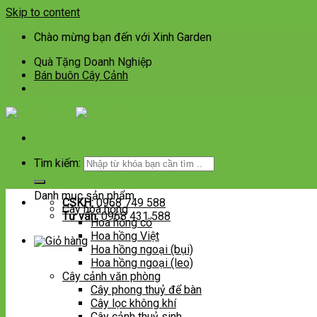
Skip to content
Chào mừng bạn đến với Xinh Garden
Quà Tặng Doanh Nghiệp
Bán buôn Cây Cảnh
Tìm kiếm:
Danh mục sản phẩm
CSKH:
0968 749 588
Cây hoa hồng
Tư vấn:
0968 431 588
Hoa hồng cổ
Hoa hồng Việt
Hoa hồng ngoại (bụi)
Hoa hồng ngoại (leo)
Cây cảnh văn phòng
Cây phong thuỷ để bàn
Cây lọc không khí
Cây cảnh thuỷ sinh