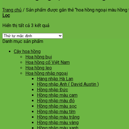
Trang chủ
/
Sản phẩm được gắn thẻ “hoa hồng ngoại màu hồng 
Lọc
Hiển thị tất cả 3 kết quả
Danh mục sản phẩm
Cây hoa hồng
Hoa hồng bụi
Hoa hồng cổ Việt Nam
Hoa hồng leo
Hoa hồng nhập ngoại
Hàng nhập Hà Lan
Hồng nhập Anh ( David Austin )
Hồng nhập Đức
Hồng nhập màu cam
Hồng nhập màu đỏ
Hồng nhập màu sọc
Hồng nhập màu tím
Hồng nhập màu trắng
Hồng nhập màu vàng
Hồng nhập màu xanh