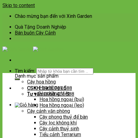
Skip to content
Chào mừng bạn đến với Xinh Garden
Quà Tặng Doanh Nghiệp
Bán buôn Cây Cảnh
Tìm kiếm:
Danh mục sản phẩm
Cây hoa hồng
Hoa hồng cổ
CSKH:
0968 749 588
Hoa hồng Việt
Tư vấn:
0968 431 588
Hoa hồng ngoại (bụi)
Hoa hồng ngoại (leo)
Cây cảnh văn phòng
Cây phong thuỷ để bàn
Cây lọc không khí
Cây cảnh thuỷ sinh
Tiểu cảnh Terrarium