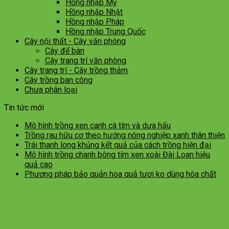
Hồng nhập Mỹ
Hồng nhập Nhật
Hồng nhập Pháp
Hồng nhập Trung Quốc
Cây nội thất - Cây văn phòng
Cây để bàn
Cây trang trí văn phòng
Cây trang trí - Cây trồng thảm
Cây trồng ban công
Chưa phân loại
Tin tức mới
Mô hình trồng xen canh cà tím và dưa hấu
Trồng rau hữu cơ theo hướng nông nghiệp xanh thân thiện
Trái thanh long khủng kết quả của cách trồng hiện đại
Mô hình trồng chanh bông tím xen xoài Đài Loan hiệu
quả cao
Phương pháp bảo quản hoa quả tươi ko dùng hóa chất