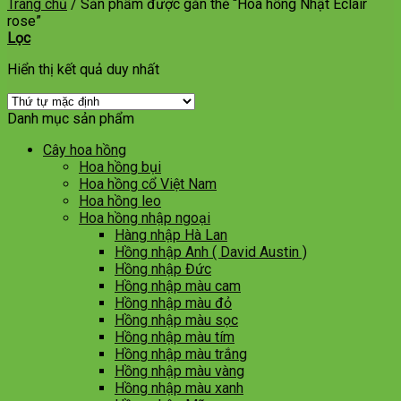
Trang chủ
/
Sản phẩm được gắn thẻ “Hoa hồng Nhật Eclair
rose”
Lọc
Hiển thị kết quả duy nhất
Danh mục sản phẩm
Cây hoa hồng
Hoa hồng bụi
Hoa hồng cổ Việt Nam
Hoa hồng leo
Hoa hồng nhập ngoại
Hàng nhập Hà Lan
Hồng nhập Anh ( David Austin )
Hồng nhập Đức
Hồng nhập màu cam
Hồng nhập màu đỏ
Hồng nhập màu sọc
Hồng nhập màu tím
Hồng nhập màu trắng
Hồng nhập màu vàng
Hồng nhập màu xanh