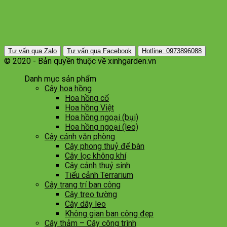
Tư vấn qua Zalo
Tư vấn qua Facebook
Hotline: 0973896088
© 2020 - Bản quyền thuộc về xinhgarden.vn
Danh mục sản phẩm
Cây hoa hồng
Hoa hồng cổ
Hoa hồng Việt
Hoa hồng ngoại (bụi)
Hoa hồng ngoại (leo)
Cây cảnh văn phòng
Cây phong thuỷ để bàn
Cây lọc không khí
Cây cảnh thuỷ sinh
Tiểu cảnh Terrarium
Cây trang trí ban công
Cây treo tường
Cây dây leo
Không gian ban công đẹp
Cây thảm – Cây công trình