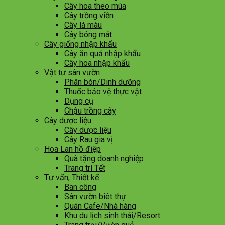
Cây hoa theo mùa
Cây trồng viền
Cây lá màu
Cây bóng mát
Cây giống nhập khẩu
Cây ăn quả nhập khẩu
Cây hoa nhập khẩu
Vật tư sân vườn
Phân bón/Dinh dưỡng
Thuốc bảo vệ thực vật
Dụng cụ
Chậu trồng cây
Cây dược liệu
Cây dược liệu
Cây Rau gia vị
Hoa Lan hồ điệp
Quà tặng doanh nghiệp
Trang trí Tết
Tư vấn, Thiết kế
Ban công
Sân vườn biêt thự
Quán Cafe/Nhà hàng
Khu du lịch sinh thái/Resort