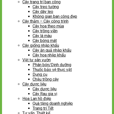
Cây trang trí ban công
Cây treo tường
Cây dây leo
Không gian ban công đẹp
Cây thảm – Cây công trình
Cây hoa theo mùa
Cây trồng viền
Cây lá màu
Cây bóng mát
Cây giống nhập khẩu
Cây ăn quả nhập khẩu
Cây hoa nhập khẩu
Vật tư sân vườn
Phân bón/Dinh dưỡng
Thuốc bảo vệ thực vật
Dụng cụ
Chậu trồng cây
Cây dược liệu
Cây dược liệu
Cây Rau gia vị
Hoa Lan hồ điệp
Quà tặng doanh nghiệp
Trang trí Tết
Tư vấn, Thiết kế