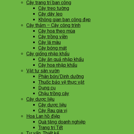
Cây trang trí ban công
Cây treo tường
Cây dây leo
Không gian ban công đẹp
Cây thảm – Cây công trình
Cây hoa theo mùa
Cây trồng viền
Cây lá màu
Cây bóng mát
Cây giống nhập khẩu
Cây ăn quả nhập khẩu
Cây hoa nhập khẩu
Vật tư sân vườn
Phân bón/Dinh dưỡng
Thuốc bảo vệ thực vật
Dụng cụ
Chậu trồng cây
Cây dược liệu
Cây dược liệu
Cây Rau gia vị
Hoa Lan hồ điệp
Quà tặng doanh nghiệp
Trang trí Tết
Tư vấn, Thiết kế