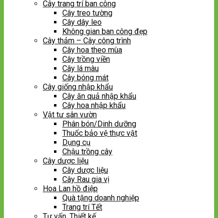
Cây trang trí ban công
Cây treo tường
Cây dây leo
Không gian ban công đẹp
Cây thảm – Cây công trình
Cây hoa theo mùa
Cây trồng viền
Cây lá màu
Cây bóng mát
Cây giống nhập khẩu
Cây ăn quả nhập khẩu
Cây hoa nhập khẩu
Vật tư sân vườn
Phân bón/Dinh dưỡng
Thuốc bảo vệ thực vật
Dụng cụ
Chậu trồng cây
Cây dược liệu
Cây dược liệu
Cây Rau gia vị
Hoa Lan hồ điệp
Quà tặng doanh nghiệp
Trang trí Tết
Tư vấn, Thiết kế