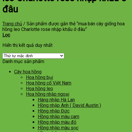
đâu
Trang chủ
/
Sản phẩm được gắn thẻ “mua bán cây giống hoa
hồng leo Charlotte rose nhập khẩu ở đâu”
Lọc
Hiển thị kết quả duy nhất
Danh mục sản phẩm
Cây hoa hồng
Hoa hồng bụi
Hoa hồng cổ Việt Nam
Hoa hồng leo
Hoa hồng nhập ngoại
Hàng nhập Hà Lan
Hồng nhập Anh ( David Austin )
Hồng nhập Đức
Hồng nhập màu cam
Hồng nhập màu đỏ
Hồng nhập màu sọc