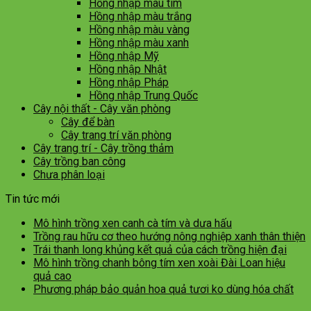
Hồng nhập màu tím
Hồng nhập màu trắng
Hồng nhập màu vàng
Hồng nhập màu xanh
Hồng nhập Mỹ
Hồng nhập Nhật
Hồng nhập Pháp
Hồng nhập Trung Quốc
Cây nội thất - Cây văn phòng
Cây để bàn
Cây trang trí văn phòng
Cây trang trí - Cây trồng thảm
Cây trồng ban công
Chưa phân loại
Tin tức mới
Mô hình trồng xen canh cà tím và dưa hấu
Trồng rau hữu cơ theo hướng nông nghiệp xanh thân thiện
Trái thanh long khủng kết quả của cách trồng hiện đại
Mô hình trồng chanh bông tím xen xoài Đài Loan hiệu
quả cao
Phương pháp bảo quản hoa quả tươi ko dùng hóa chất