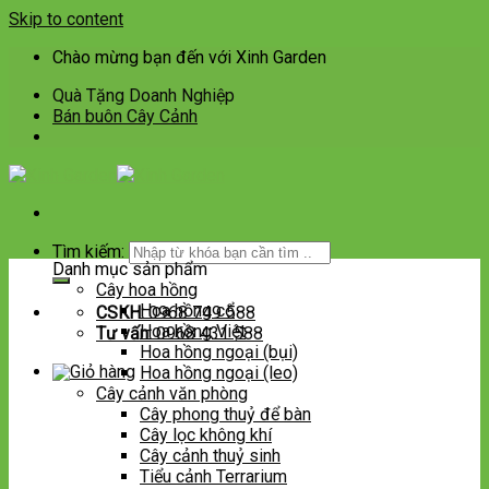
Skip to content
Chào mừng bạn đến với Xinh Garden
Quà Tặng Doanh Nghiệp
Bán buôn Cây Cảnh
Tìm kiếm:
Danh mục sản phẩm
Cây hoa hồng
Hoa hồng cổ
CSKH:
0968 749 588
Hoa hồng Việt
Tư vấn:
0968 431 588
Hoa hồng ngoại (bụi)
Hoa hồng ngoại (leo)
Cây cảnh văn phòng
Cây phong thuỷ để bàn
Cây lọc không khí
Cây cảnh thuỷ sinh
Tiểu cảnh Terrarium