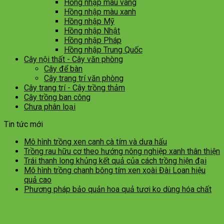
Hồng nhập màu vàng
Hồng nhập màu xanh
Hồng nhập Mỹ
Hồng nhập Nhật
Hồng nhập Pháp
Hồng nhập Trung Quốc
Cây nội thất - Cây văn phòng
Cây để bàn
Cây trang trí văn phòng
Cây trang trí - Cây trồng thảm
Cây trồng ban công
Chưa phân loại
Tin tức mới
Mô hình trồng xen canh cà tím và dưa hấu
Trồng rau hữu cơ theo hướng nông nghiệp xanh thân thiện
Trái thanh long khủng kết quả của cách trồng hiện đại
Mô hình trồng chanh bông tím xen xoài Đài Loan hiệu
quả cao
Phương pháp bảo quản hoa quả tươi ko dùng hóa chất