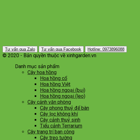
Tư vấn qua Zalo
Tư vấn qua Facebook
Hotline: 0973896088
© 2020 - Bản quyền thuộc về xinhgarden.vn
Danh mục sản phẩm
Cây hoa hồng
Hoa hồng cổ
Hoa hồng Việt
Hoa hồng ngoại (bụi)
Hoa hồng ngoại (leo)
Cây cảnh văn phòng
Cây phong thuỷ để bàn
Cây lọc không khí
Cây cảnh thuỷ sinh
Tiểu cảnh Terrarium
Cây trang trí ban công
Cây treo tường