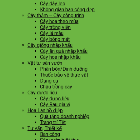
Cây dây leo
Không gian ban công đẹp
Cây thảm – Cây công trình
Cây hoa theo mùa
Cây trồng viền
Cây lá màu
Cây bóng mát
Cây giống nhập khẩu
Cây ăn quả nhập khẩu
Cây hoa nhập khẩu
Vật tư sân vườn
Phân bón/Dinh dưỡng
Thuốc bảo vệ thực vật
Dụng cụ
Chậu trồng cây
Cây dược liệu
Cây dược liệu
Cây Rau gia vị
Hoa Lan hồ điệp
Quà tặng doanh nghiệp
Trang trí Tết
Tư vấn, Thiết kế
Ban công