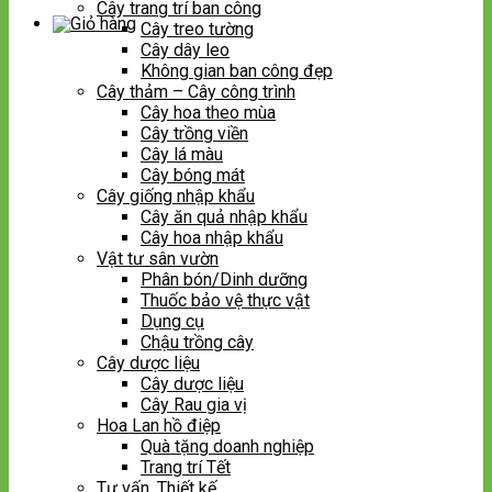
Cây trang trí ban công
Cây treo tường
Cây dây leo
Không gian ban công đẹp
Cây thảm – Cây công trình
Cây hoa theo mùa
Cây trồng viền
Cây lá màu
Cây bóng mát
Cây giống nhập khẩu
Cây ăn quả nhập khẩu
Cây hoa nhập khẩu
Vật tư sân vườn
Phân bón/Dinh dưỡng
Thuốc bảo vệ thực vật
Dụng cụ
Chậu trồng cây
Cây dược liệu
Cây dược liệu
Cây Rau gia vị
Hoa Lan hồ điệp
Quà tặng doanh nghiệp
Trang trí Tết
Tư vấn, Thiết kế