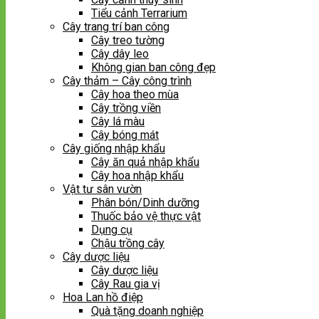
Tiểu cảnh Terrarium
Cây trang trí ban công
Cây treo tường
Cây dây leo
Không gian ban công đẹp
Cây thảm – Cây công trình
Cây hoa theo mùa
Cây trồng viền
Cây lá màu
Cây bóng mát
Cây giống nhập khẩu
Cây ăn quả nhập khẩu
Cây hoa nhập khẩu
Vật tư sân vườn
Phân bón/Dinh dưỡng
Thuốc bảo vệ thực vật
Dụng cụ
Chậu trồng cây
Cây dược liệu
Cây dược liệu
Cây Rau gia vị
Hoa Lan hồ điệp
Quà tặng doanh nghiệp