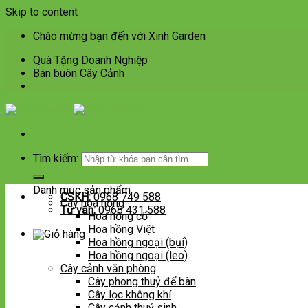
Skip to content
Chào mừng bạn đến với Xinh Garden
Quà Tặng Doanh Nghiệp
Bán buôn Cây Cảnh
Tìm kiếm:
Danh mục sản phẩm
CSKH:
0968 749 588
Cây hoa hồng
Tư vấn:
0968 431 588
Hoa hồng cổ
Hoa hồng Việt
Hoa hồng ngoại (bụi)
Hoa hồng ngoại (leo)
Cây cảnh văn phòng
Cây phong thuỷ để bàn
Cây lọc không khí
Cây cảnh thuỷ sinh