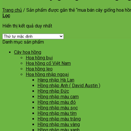
Trang chủ
/
Sản phẩm được gắn thẻ “mua bán cây giống hoa hồn
Lọc
Hiển thị kết quả duy nhất
Danh mục sản phẩm
Cây hoa hồng
Hoa hồng bụi
Hoa hồng cổ Việt Nam
Hoa hồng leo
Hoa hồng nhập ngoại
Hàng nhập Hà Lan
Hồng nhập Anh ( David Austin )
Hồng nhập Đức
Hồng nhập màu cam
Hồng nhập màu đỏ
Hồng nhập màu sọc
Hồng nhập màu tím
Hồng nhập màu trắng
Hồng nhập màu vàng
Hồng nhập màu xanh