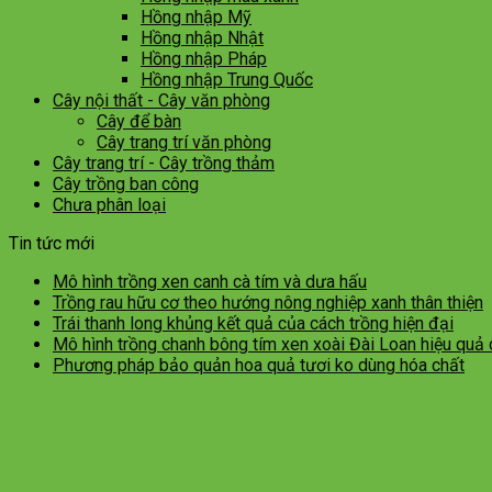
Hồng nhập Mỹ
Hồng nhập Nhật
Hồng nhập Pháp
Hồng nhập Trung Quốc
Cây nội thất - Cây văn phòng
Cây để bàn
Cây trang trí văn phòng
Cây trang trí - Cây trồng thảm
Cây trồng ban công
Chưa phân loại
Tin tức mới
Mô hình trồng xen canh cà tím và dưa hấu
Trồng rau hữu cơ theo hướng nông nghiệp xanh thân thiện
Trái thanh long khủng kết quả của cách trồng hiện đại
Mô hình trồng chanh bông tím xen xoài Đài Loan hiệu quả
Phương pháp bảo quản hoa quả tươi ko dùng hóa chất