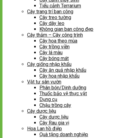
Tiểu cảnh Terrarium
Cây trang trí ban công
Cây treo tường
Cây dây leo
Không gian ban công đẹp
Cây thảm – Cây công trình
Cây hoa theo mùa
Cây trồng viền
Cây lá màu
Cây bóng mát
Cây giống nhập khẩu
Cây ăn quả nhập khẩu
Cây hoa nhập khẩu
Vật tư sân vườn
Phân bón/Dinh dưỡng
Thuốc bảo vệ thực vật
Dụng cụ
Chậu trồng cây
Cây dược liệu
Cây dược liệu
Cây Rau gia vị
Hoa Lan hồ điệp
Quà tặng doanh nghiệp