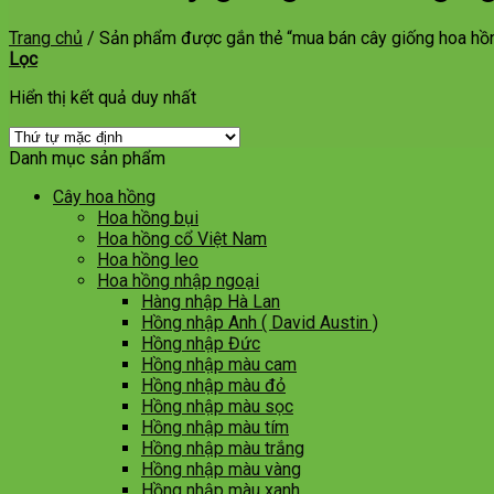
Trang chủ
/
Sản phẩm được gắn thẻ “mua bán cây giống hoa hồn
Lọc
Hiển thị kết quả duy nhất
Danh mục sản phẩm
Cây hoa hồng
Hoa hồng bụi
Hoa hồng cổ Việt Nam
Hoa hồng leo
Hoa hồng nhập ngoại
Hàng nhập Hà Lan
Hồng nhập Anh ( David Austin )
Hồng nhập Đức
Hồng nhập màu cam
Hồng nhập màu đỏ
Hồng nhập màu sọc
Hồng nhập màu tím
Hồng nhập màu trắng
Hồng nhập màu vàng
Hồng nhập màu xanh