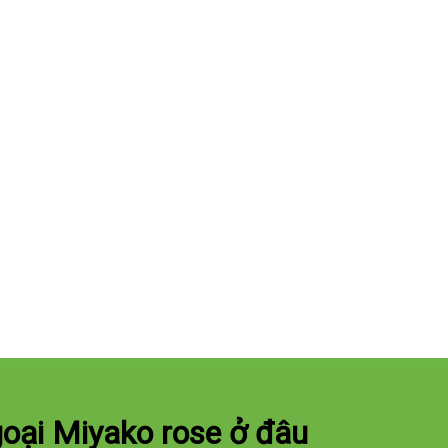
oại Miyako rose ở đâu