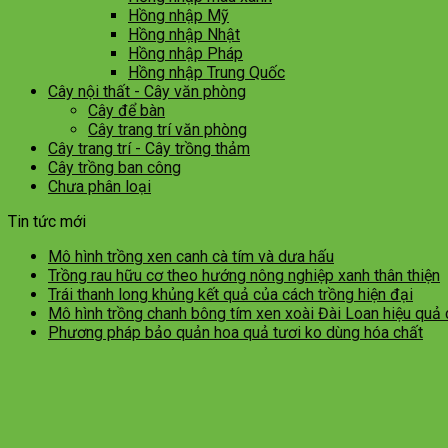
Hồng nhập Mỹ
Hồng nhập Nhật
Hồng nhập Pháp
Hồng nhập Trung Quốc
Cây nội thất - Cây văn phòng
Cây để bàn
Cây trang trí văn phòng
Cây trang trí - Cây trồng thảm
Cây trồng ban công
Chưa phân loại
Tin tức mới
Mô hình trồng xen canh cà tím và dưa hấu
Trồng rau hữu cơ theo hướng nông nghiệp xanh thân thiện
Trái thanh long khủng kết quả của cách trồng hiện đại
Mô hình trồng chanh bông tím xen xoài Đài Loan hiệu quả
Phương pháp bảo quản hoa quả tươi ko dùng hóa chất