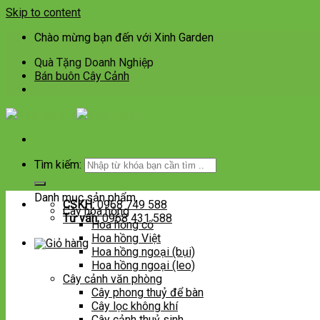
Skip to content
Chào mừng bạn đến với Xinh Garden
Quà Tặng Doanh Nghiệp
Bán buôn Cây Cảnh
Tìm kiếm:
Danh mục sản phẩm
CSKH:
0968 749 588
Cây hoa hồng
Tư vấn:
0968 431 588
Hoa hồng cổ
Hoa hồng Việt
Hoa hồng ngoại (bụi)
Hoa hồng ngoại (leo)
Cây cảnh văn phòng
Cây phong thuỷ để bàn
Cây lọc không khí
Cây cảnh thuỷ sinh