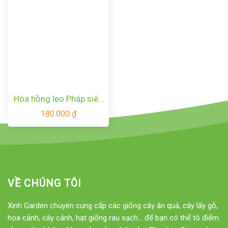
Hoa hồng leo Pháp siêu
sai hoa Red Eden Rose
180.000
₫
VỀ CHÚNG TÔI
Xinh Garden chuyên cung cấp các giống cây ăn quả, cây lấy gỗ,
hoa cảnh, cây cảnh, hạt giống rau sạch... để bạn có thể tô điểm