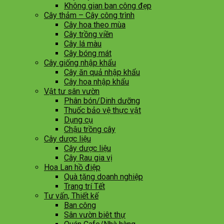
Không gian ban công đẹp
Cây thảm – Cây công trình
Cây hoa theo mùa
Cây trồng viền
Cây lá màu
Cây bóng mát
Cây giống nhập khẩu
Cây ăn quả nhập khẩu
Cây hoa nhập khẩu
Vật tư sân vườn
Phân bón/Dinh dưỡng
Thuốc bảo vệ thực vật
Dụng cụ
Chậu trồng cây
Cây dược liệu
Cây dược liệu
Cây Rau gia vị
Hoa Lan hồ điệp
Quà tặng doanh nghiệp
Trang trí Tết
Tư vấn, Thiết kế
Ban công
Sân vườn biêt thự