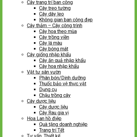
Cây trang trí ban công
Cây treo tường
Cây dây leo
Không gian ban công đẹp
Cây thảm – Cây công trình
Cây hoa theo mùa
Cây trồng viền
Cây lá màu
Cây bóng mát
Cây giống nhập khẩu
Cây ăn quả nhập khẩu
Cây hoa nhập khẩu
Vật tư sân vườn
Phân bón/Dinh dưỡng
Thuốc bảo vệ thực vật
Dụng cụ
Chậu trồng cây
Cây dược liệu
Cây dược liệu
Cây Rau gia vị
Hoa Lan hồ điệp
Quà tặng doanh nghiệp
Trang trí Tết
Tư vấn, Thiết kế