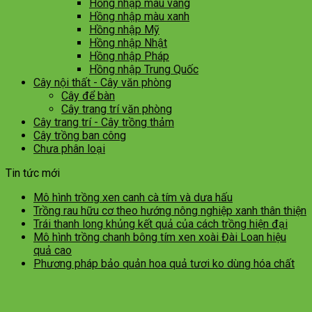
Hồng nhập màu vàng
Hồng nhập màu xanh
Hồng nhập Mỹ
Hồng nhập Nhật
Hồng nhập Pháp
Hồng nhập Trung Quốc
Cây nội thất - Cây văn phòng
Cây để bàn
Cây trang trí văn phòng
Cây trang trí - Cây trồng thảm
Cây trồng ban công
Chưa phân loại
Tin tức mới
Mô hình trồng xen canh cà tím và dưa hấu
Trồng rau hữu cơ theo hướng nông nghiệp xanh thân thiện
Trái thanh long khủng kết quả của cách trồng hiện đại
Mô hình trồng chanh bông tím xen xoài Đài Loan hiệu
quả cao
Phương pháp bảo quản hoa quả tươi ko dùng hóa chất