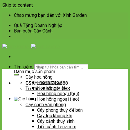
Skip to content
Chào mừng bạn đến với Xinh Garden
Quà Tặng Doanh Nghiệp
Bán buôn Cây Cảnh
Tìm kiếm:
Danh mục sản phẩm
Cây hoa hồng
Hoa hồng cổ
CSKH:
0968 749 588
Hoa hồng Việt
Tư vấn:
0968 431 588
Hoa hồng ngoại (bụi)
Hoa hồng ngoại (leo)
Cây cảnh văn phòng
Cây phong thuỷ để bàn
Cây lọc không khí
Cây cảnh thuỷ sinh
Tiểu cảnh Terrarium