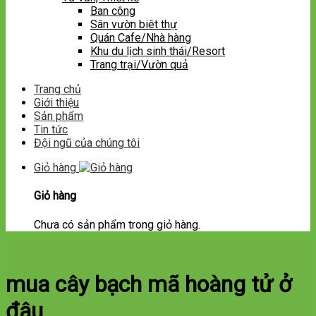
Ban công
Sân vườn biêt thự
Quán Cafe/Nhà hàng
Khu du lịch sinh thái/Resort
Trang trại/Vườn quả
Trang chủ
Giới thiệu
Sản phẩm
Tin tức
Đội ngũ của chúng tôi
Giỏ hàng
Giỏ hàng
Chưa có sản phẩm trong giỏ hàng.
mua cây bạch mã hoàng tử ở
đâu