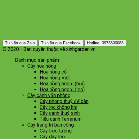
Tư vấn qua Zalo
Tư vấn qua Facebook
Hotline: 0973896088
© 2020 - Bản quyền thuộc về xinhgarden.vn
Danh mục sản phẩm
Cây hoa hồng
Hoa hồng cổ
Hoa hồng Việt
Hoa hồng ngoại (bụi)
Hoa hồng ngoại (leo)
Cây cảnh văn phòng
Cây phong thuỷ để bàn
Cây lọc không khí
Cây cảnh thuỷ sinh
Tiểu cảnh Terrarium
Cây trang trí ban công
Cây treo tường
Cây dây leo