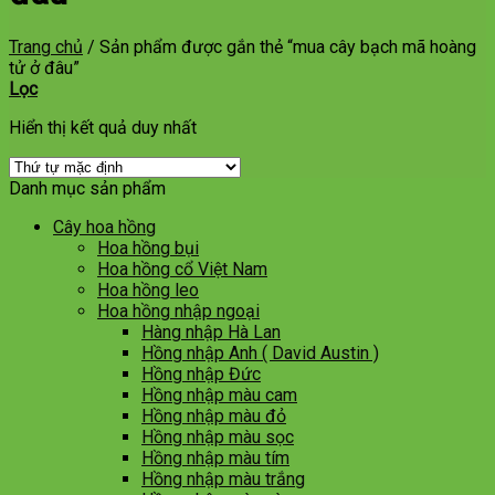
Trang chủ
/
Sản phẩm được gắn thẻ “mua cây bạch mã hoàng
tử ở đâu”
Lọc
Hiển thị kết quả duy nhất
Danh mục sản phẩm
Cây hoa hồng
Hoa hồng bụi
Hoa hồng cổ Việt Nam
Hoa hồng leo
Hoa hồng nhập ngoại
Hàng nhập Hà Lan
Hồng nhập Anh ( David Austin )
Hồng nhập Đức
Hồng nhập màu cam
Hồng nhập màu đỏ
Hồng nhập màu sọc
Hồng nhập màu tím
Hồng nhập màu trắng