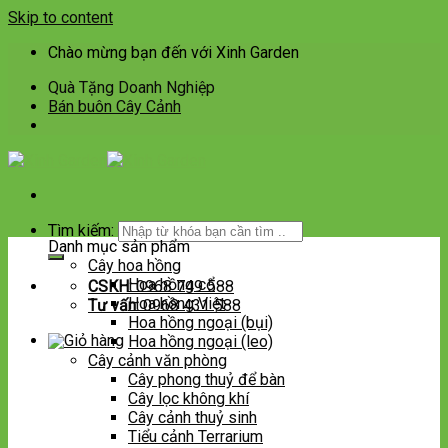
Skip to content
Chào mừng bạn đến với Xinh Garden
Quà Tặng Doanh Nghiệp
Bán buôn Cây Cảnh
Tìm kiếm:
Danh mục sản phẩm
Cây hoa hồng
Hoa hồng cổ
CSKH:
0968 749 588
Hoa hồng Việt
Tư vấn:
0968 431 588
Hoa hồng ngoại (bụi)
Hoa hồng ngoại (leo)
Cây cảnh văn phòng
Cây phong thuỷ để bàn
Cây lọc không khí
Cây cảnh thuỷ sinh
Tiểu cảnh Terrarium