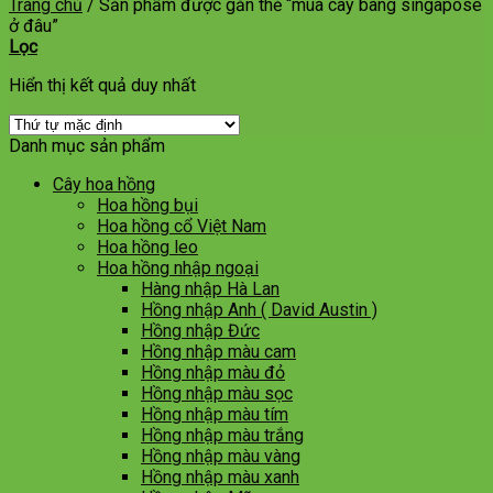
Trang chủ
/
Sản phẩm được gắn thẻ “mua cây bàng singapose
ở đâu”
Lọc
Hiển thị kết quả duy nhất
Danh mục sản phẩm
Cây hoa hồng
Hoa hồng bụi
Hoa hồng cổ Việt Nam
Hoa hồng leo
Hoa hồng nhập ngoại
Hàng nhập Hà Lan
Hồng nhập Anh ( David Austin )
Hồng nhập Đức
Hồng nhập màu cam
Hồng nhập màu đỏ
Hồng nhập màu sọc
Hồng nhập màu tím
Hồng nhập màu trắng
Hồng nhập màu vàng
Hồng nhập màu xanh