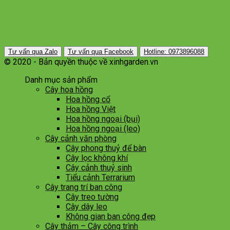
Tư vấn qua Zalo
Tư vấn qua Facebook
Hotline: 0973896088
© 2020 - Bản quyền thuộc về xinhgarden.vn
Danh mục sản phẩm
Cây hoa hồng
Hoa hồng cổ
Hoa hồng Việt
Hoa hồng ngoại (bụi)
Hoa hồng ngoại (leo)
Cây cảnh văn phòng
Cây phong thuỷ để bàn
Cây lọc không khí
Cây cảnh thuỷ sinh
Tiểu cảnh Terrarium
Cây trang trí ban công
Cây treo tường
Cây dây leo
Không gian ban công đẹp
Cây thảm – Cây công trình