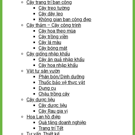
Cây trang trí ban công
Cây treo tường
Cây dây leo
Không gian ban công đẹp
Cây thảm – Cây công trình
Cây hoa theo mùa
Cây trồng viền
Cây lá màu
Cây bóng mát
Cây giống nhập khẩu
Cây ăn quả nhập khẩu
Cây hoa nhập khẩu
Vật tư sân vườn
Phân bón/Dinh dưỡng
Thuốc bảo vệ thực vật
Dụng cụ
Chậu trồng cây
Cây dược liệu
Cây dược liệu
Cây Rau gia vị
Hoa Lan hồ điệp
Quà tặng doanh nghiệp
Trang trí Tết
Tư vấn, Thiết kế