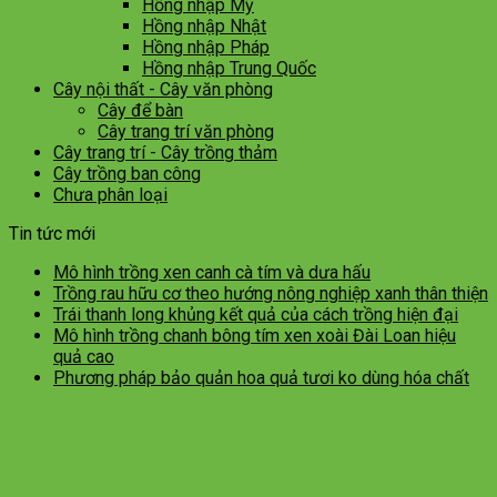
Hồng nhập Mỹ
Hồng nhập Nhật
Hồng nhập Pháp
Hồng nhập Trung Quốc
Cây nội thất - Cây văn phòng
Cây để bàn
Cây trang trí văn phòng
Cây trang trí - Cây trồng thảm
Cây trồng ban công
Chưa phân loại
Tin tức mới
Mô hình trồng xen canh cà tím và dưa hấu
Trồng rau hữu cơ theo hướng nông nghiệp xanh thân thiện
Trái thanh long khủng kết quả của cách trồng hiện đại
Mô hình trồng chanh bông tím xen xoài Đài Loan hiệu
quả cao
Phương pháp bảo quản hoa quả tươi ko dùng hóa chất