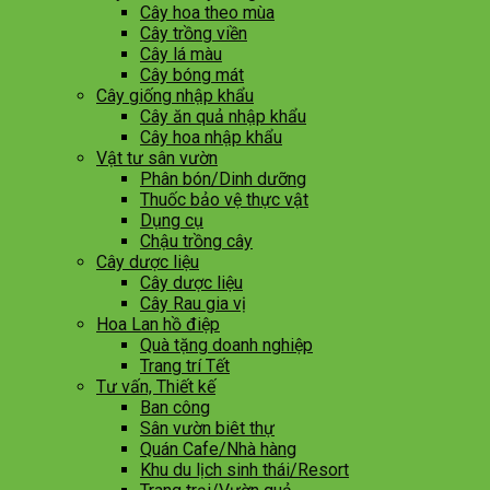
Cây hoa theo mùa
Cây trồng viền
Cây lá màu
Cây bóng mát
Cây giống nhập khẩu
Cây ăn quả nhập khẩu
Cây hoa nhập khẩu
Vật tư sân vườn
Phân bón/Dinh dưỡng
Thuốc bảo vệ thực vật
Dụng cụ
Chậu trồng cây
Cây dược liệu
Cây dược liệu
Cây Rau gia vị
Hoa Lan hồ điệp
Quà tặng doanh nghiệp
Trang trí Tết
Tư vấn, Thiết kế
Ban công
Sân vườn biêt thự
Quán Cafe/Nhà hàng
Khu du lịch sinh thái/Resort