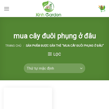
Skip
to
content
mua cây đuôi phụng ở đâu
TRANG CHỦ
/
SẢN PHẨM ĐƯỢC GẮN THẺ “MUA CÂY ĐUÔI PHỤNG Ở ĐÂU”
LỌC