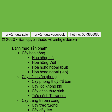
Tư vấn qua Zalo
Tư vấn qua Facebook
Hotline: 0973896088
© 2020 - Bản quyền thuộc về xinhgarden.vn
Danh mục sản phẩm
Cây hoa hồng
Hoa hồng cổ
Hoa hồng Việt
Hoa hồng ngoại (bụi)
Hoa hồng ngoại (leo)
Cây cảnh văn phòng
Cây phong thuỷ để bàn
Cây lọc không khí
Cây cảnh thuỷ sinh
Tiểu cảnh Terrarium
Cây trang trí ban công
Cây treo tường
Cây dây leo