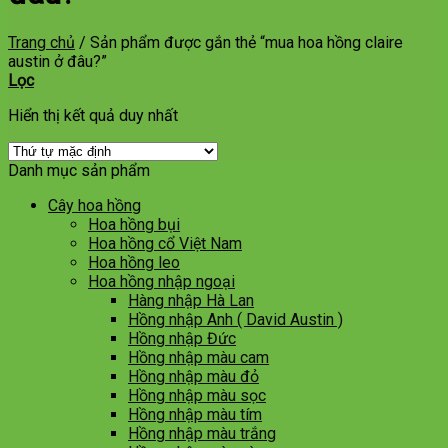
Trang chủ
/
Sản phẩm được gắn thẻ “mua hoa hồng claire
austin ở đâu?”
Lọc
Hiển thị kết quả duy nhất
Danh mục sản phẩm
Cây hoa hồng
Hoa hồng bụi
Hoa hồng cổ Việt Nam
Hoa hồng leo
Hoa hồng nhập ngoại
Hàng nhập Hà Lan
Hồng nhập Anh ( David Austin )
Hồng nhập Đức
Hồng nhập màu cam
Hồng nhập màu đỏ
Hồng nhập màu sọc
Hồng nhập màu tím
Hồng nhập màu trắng