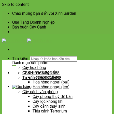
Skip to content
Chào mừng bạn đến với Xinh Garden
Quà Tặng Doanh Nghiệp
Bán buôn Cây Cảnh
Tìm kiếm:
Danh mục sản phẩm
Cây hoa hồng
Hoa hồng cổ
CSKH:
0968 749 588
Hoa hồng Việt
Tư vấn:
0968 431 588
Hoa hồng ngoại (bụi)
Hoa hồng ngoại (leo)
Cây cảnh văn phòng
Cây phong thuỷ để bàn
Cây lọc không khí
Cây cảnh thuỷ sinh
Tiểu cảnh Terrarium