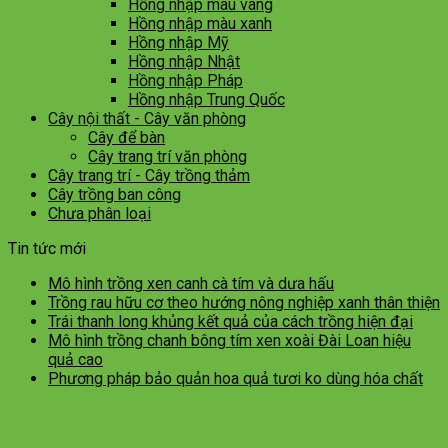
Hồng nhập màu vàng
Hồng nhập màu xanh
Hồng nhập Mỹ
Hồng nhập Nhật
Hồng nhập Pháp
Hồng nhập Trung Quốc
Cây nội thất - Cây văn phòng
Cây để bàn
Cây trang trí văn phòng
Cây trang trí - Cây trồng thảm
Cây trồng ban công
Chưa phân loại
Tin tức mới
Mô hình trồng xen canh cà tím và dưa hấu
Trồng rau hữu cơ theo hướng nông nghiệp xanh thân thiện
Trái thanh long khủng kết quả của cách trồng hiện đại
Mô hình trồng chanh bông tím xen xoài Đài Loan hiệu
quả cao
Phương pháp bảo quản hoa quả tươi ko dùng hóa chất