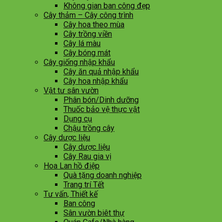
Không gian ban công đẹp
Cây thảm – Cây công trình
Cây hoa theo mùa
Cây trồng viền
Cây lá màu
Cây bóng mát
Cây giống nhập khẩu
Cây ăn quả nhập khẩu
Cây hoa nhập khẩu
Vật tư sân vườn
Phân bón/Dinh dưỡng
Thuốc bảo vệ thực vật
Dụng cụ
Chậu trồng cây
Cây dược liệu
Cây dược liệu
Cây Rau gia vị
Hoa Lan hồ điệp
Quà tặng doanh nghiệp
Trang trí Tết
Tư vấn, Thiết kế
Ban công
Sân vườn biêt thự