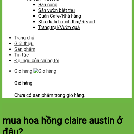
Ban công
Sân vườn biêt thự
Quán Cafe/Nhà hàng
Khu du lịch sinh thái/Resort
Trang trại/Vườn quả
Trang chủ
Giới thiệu
Sản phẩm
Tin tức
Đội ngũ của chúng tôi
Giỏ hàng
Giỏ hàng
Chưa có sản phẩm trong giỏ hàng.
mua hoa hồng claire austin ở
đâu?