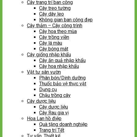
Cây trang trí ban công
Cây treo tường
Cây dây leo
Không gian ban công đẹp
Cây thảm – Cây công trình
Cây hoa theo mùa
Cây trồng viền
Cây lá màu
Cây bóng mát
Cây giống nhập khẩu
Cây ăn quả nhập khẩu
Cây hoa nhập khẩu
Vật tư sân vườn
Phân bón/Dinh dưỡng
Thuốc bảo vệ thực vật
Dụng cụ
Chậu trồng cây
Cây dược liệu
Cây dược liệu
Cây Rau gia vị
Hoa Lan hồ điệp
Quà tặng doanh nghiệp
Trang trí Tết
Tư vấn, Thiết kế