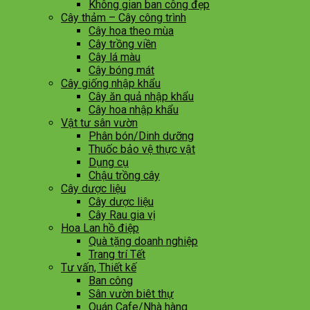
Không gian ban công đẹp
Cây thảm – Cây công trình
Cây hoa theo mùa
Cây trồng viền
Cây lá màu
Cây bóng mát
Cây giống nhập khẩu
Cây ăn quả nhập khẩu
Cây hoa nhập khẩu
Vật tư sân vườn
Phân bón/Dinh dưỡng
Thuốc bảo vệ thực vật
Dụng cụ
Chậu trồng cây
Cây dược liệu
Cây dược liệu
Cây Rau gia vị
Hoa Lan hồ điệp
Quà tặng doanh nghiệp
Trang trí Tết
Tư vấn, Thiết kế
Ban công
Sân vườn biêt thự
Quán Cafe/Nhà hàng