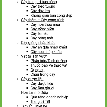
Cây trang trí ban công
Cây treo tường
Cây dây leo
Không gian ban công đẹp
Cây thảm – Cây công trình
Cây hoa theo mùa
Cây trồng viền
Cây lá màu
Cây bóng mát
Cây giống nhập khẩu
Cây ăn quả nhập khẩu
Cây hoa nhập khẩu
Vật tư sân vườn
Phân bón/Dinh dưỡng
Thuốc bảo vệ thực vật
Dụng cụ
Chậu trồng cây
Cây dược liệu
Cây dược liệu
Cây Rau gia vị
Hoa Lan hồ điệp
Quà tặng doanh nghiệp
Trang trí Tết
Tư vấn, Thiết kế