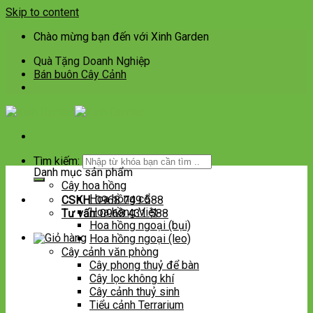
Skip to content
Chào mừng bạn đến với Xinh Garden
Quà Tặng Doanh Nghiệp
Bán buôn Cây Cảnh
Tìm kiếm:
Danh mục sản phẩm
Cây hoa hồng
Hoa hồng cổ
CSKH:
0968 749 588
Hoa hồng Việt
Tư vấn:
0968 431 588
Hoa hồng ngoại (bụi)
Hoa hồng ngoại (leo)
Cây cảnh văn phòng
Cây phong thuỷ để bàn
Cây lọc không khí
Cây cảnh thuỷ sinh
Tiểu cảnh Terrarium