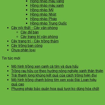
Hồng nhập màu vàng
Hồng nhập màu xanh
Hồng nhập Mỹ
Hồng nhập Nhật
Hồng nhập Pháp
Hồng nhập Trung Quốc
Cây nội thất - Cây văn phòng
Cây để bàn
Cây trang trí văn phòng
Cây trang trí - Cây trồng thảm
Cây trồng ban công
Chưa phân loại
Tin tức mới
Mô hình trồng xen canh cà tím và dưa hấu
Trồng rau hữu cơ theo hướng nông nghiệp xanh thân thiện
Trái thanh long khủng kết quả của cách trồng hiện đại
Mô hình trồng chanh bông tím xen xoài Đài Loan hiệu
quả cao
Phương pháp bảo quản hoa quả tươi ko dùng hóa chất