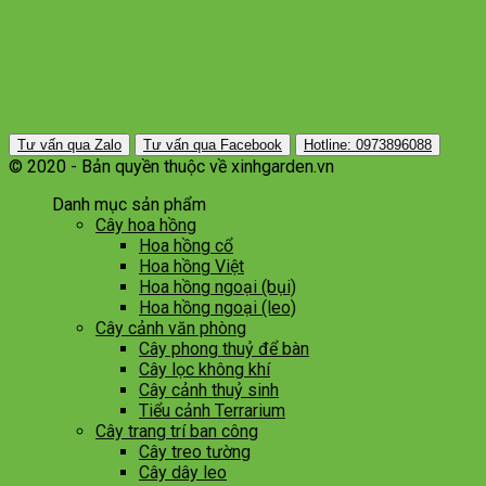
Tư vấn qua Zalo
Tư vấn qua Facebook
Hotline: 0973896088
© 2020 - Bản quyền thuộc về xinhgarden.vn
Danh mục sản phẩm
Cây hoa hồng
Hoa hồng cổ
Hoa hồng Việt
Hoa hồng ngoại (bụi)
Hoa hồng ngoại (leo)
Cây cảnh văn phòng
Cây phong thuỷ để bàn
Cây lọc không khí
Cây cảnh thuỷ sinh
Tiểu cảnh Terrarium
Cây trang trí ban công
Cây treo tường
Cây dây leo