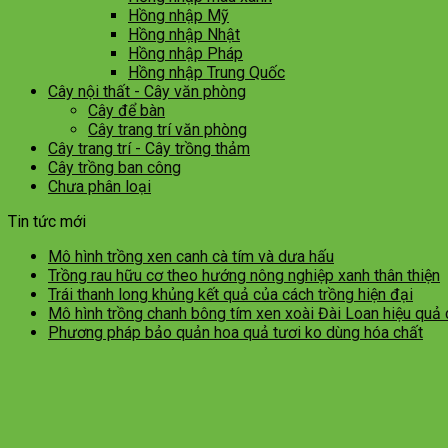
Hồng nhập Mỹ
Hồng nhập Nhật
Hồng nhập Pháp
Hồng nhập Trung Quốc
Cây nội thất - Cây văn phòng
Cây để bàn
Cây trang trí văn phòng
Cây trang trí - Cây trồng thảm
Cây trồng ban công
Chưa phân loại
Tin tức mới
Mô hình trồng xen canh cà tím và dưa hấu
Trồng rau hữu cơ theo hướng nông nghiệp xanh thân thiện
Trái thanh long khủng kết quả của cách trồng hiện đại
Mô hình trồng chanh bông tím xen xoài Đài Loan hiệu quả
Phương pháp bảo quản hoa quả tươi ko dùng hóa chất