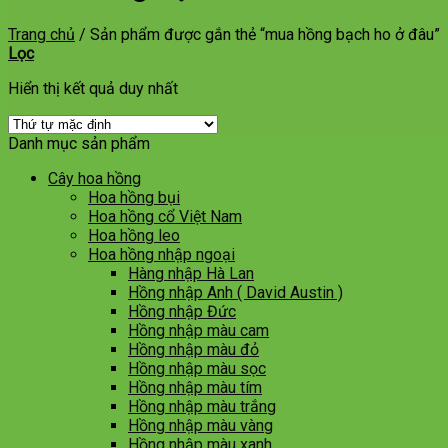
Trang chủ
/
Sản phẩm được gắn thẻ “mua hồng bạch ho ở đâu”
Lọc
Hiển thị kết quả duy nhất
Danh mục sản phẩm
Cây hoa hồng
Hoa hồng bụi
Hoa hồng cổ Việt Nam
Hoa hồng leo
Hoa hồng nhập ngoại
Hàng nhập Hà Lan
Hồng nhập Anh ( David Austin )
Hồng nhập Đức
Hồng nhập màu cam
Hồng nhập màu đỏ
Hồng nhập màu sọc
Hồng nhập màu tím
Hồng nhập màu trắng
Hồng nhập màu vàng
Hồng nhập màu xanh