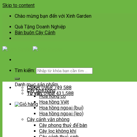
Skip to content
Chào mừng bạn đến với Xinh Garden
Quà Tặng Doanh Nghiệp
Bán buôn Cây Cảnh
Tìm kiếm:
Danh mục sản phẩm
CSKH:
0968 749 588
Cây hoa hồng
Tư vấn:
0968 431 588
Hoa hồng cổ
Hoa hồng Việt
Hoa hồng ngoại (bụi)
Hoa hồng ngoại (leo)
Cây cảnh văn phòng
Cây phong thuỷ để bàn
Cây lọc không khí
Cây cảnh thuỷ sinh