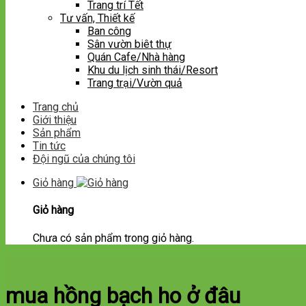
Trang trí Tết
Tư vấn, Thiết kế
Ban công
Sân vườn biêt thự
Quán Cafe/Nhà hàng
Khu du lịch sinh thái/Resort
Trang trại/Vườn quả
Trang chủ
Giới thiệu
Sản phẩm
Tin tức
Đội ngũ của chúng tôi
Giỏ hàng
Giỏ hàng
Chưa có sản phẩm trong giỏ hàng.
mua hồng bạch ho ở đâu