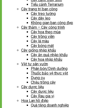
Tiểu cảnh Terrarium
Cây trang trí ban công
Cây treo tường
Cây dây leo
Không gian ban công đẹp
Cây thảm – Cây công trình
Cây hoa theo mùa
Cây trồng viền
Cây lá màu
Cây bóng mát
Cây giống nhập khẩu
Cây ăn quả nhập khẩu
Cây hoa nhập khẩu
Vật tư sân vườn
Phân bón/Dinh dưỡng
Thuốc bảo vệ thực vật
Dụng cụ
Chậu trồng cây
Cây dược liệu
Cây dược liệu
Cây Rau gia vị
Hoa Lan hồ điệp
Quà tặng doanh nghiệp