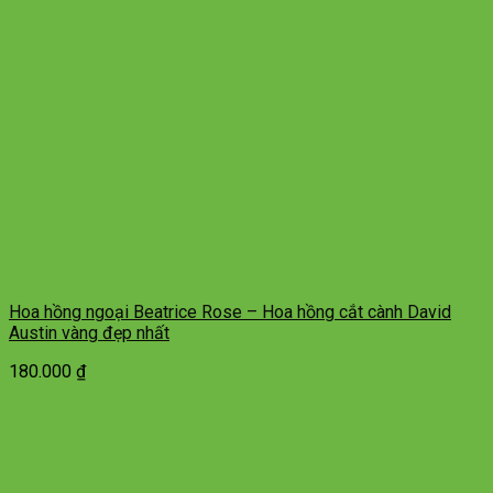
Hoa hồng ngoại Beatrice Rose – Hoa hồng cắt cành David
Austin vàng đẹp nhất
180.000
₫