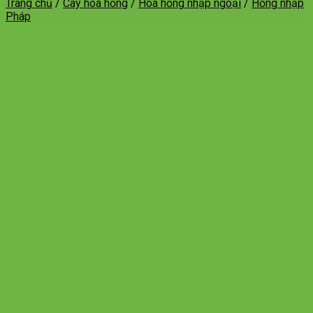
Trang chủ
/
Cây hoa hồng
/
Hoa hồng nhập ngoại
/
Hồng nhập
Pháp