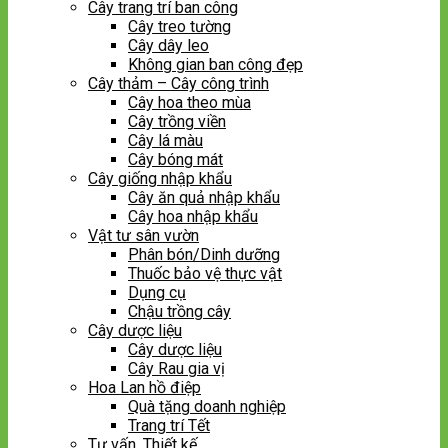
Cây trang trí ban công
Cây treo tường
Cây dây leo
Không gian ban công đẹp
Cây thảm – Cây công trình
Cây hoa theo mùa
Cây trồng viền
Cây lá màu
Cây bóng mát
Cây giống nhập khẩu
Cây ăn quả nhập khẩu
Cây hoa nhập khẩu
Vật tư sân vườn
Phân bón/Dinh dưỡng
Thuốc bảo vệ thực vật
Dụng cụ
Chậu trồng cây
Cây dược liệu
Cây dược liệu
Cây Rau gia vị
Hoa Lan hồ điệp
Quà tặng doanh nghiệp
Trang trí Tết
Tư vấn, Thiết kế