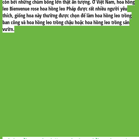
còn bởi những chùm bông lớn thật ấn tượng. Ở Việt Nam, hoa hồng
leo Bienvenue rose hoa hồng leo Pháp được rất nhiều người yêu
thích, giống hoa này thường được chọn để làm hoa hồng leo trồng
ban công và hoa hồng leo trồng chậu hoặc hoa hồng leo trồng sân
vườn.