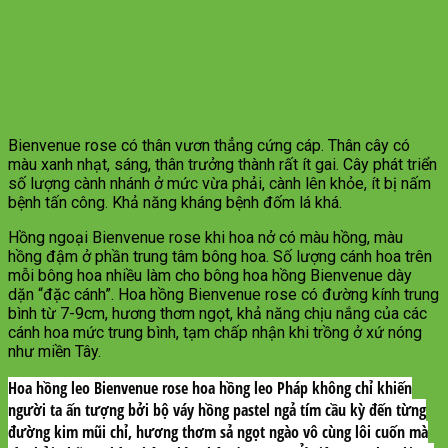
Bienvenue rose có thân vươn thẳng cứng cáp. Thân cây có
màu xanh nhạt, sáng, thân trưởng thành rất ít gai. Cây phát triển
số lượng cành nhánh ở mức vừa phải, cành lên khỏe, ít bị nấm
bệnh tấn công. Khả năng kháng bệnh đốm lá khá.
Hồng ngoại Bienvenue rose khi hoa nở có màu hồng, màu
hồng đậm ở phần trung tâm bông hoa. Số lượng cánh hoa trên
mỗi bông hoa nhiều làm cho bông hoa hồng Bienvenue dày
dặn “đặc cánh”. Hoa hồng Bienvenue rose có đường kính trung
bình từ 7-9cm, hương thơm ngọt, khả năng chịu nắng của các
cánh hoa mức trung bình, tạm chấp nhận khi trồng ở xứ nóng
như miền Tây.
Hoa hồng leo Bienvenue rose hoa hồng leo Pháp không chỉ khiến
người ta ấn tượng bởi bộ váy hồng pastel ngả tím cầu kỳ đến từng
đường kim mũi chỉ, hương thơm sả ngọt ngào vô cùng lôi cuốn mà