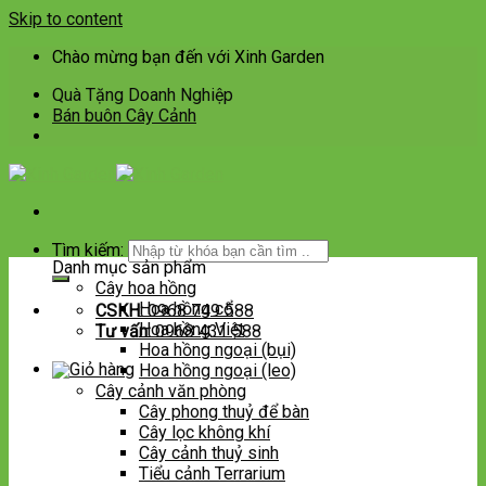
Skip to content
Chào mừng bạn đến với Xinh Garden
Quà Tặng Doanh Nghiệp
Bán buôn Cây Cảnh
Tìm kiếm:
Danh mục sản phẩm
Cây hoa hồng
Hoa hồng cổ
CSKH:
0968 749 588
Hoa hồng Việt
Tư vấn:
0968 431 588
Hoa hồng ngoại (bụi)
Hoa hồng ngoại (leo)
Cây cảnh văn phòng
Cây phong thuỷ để bàn
Cây lọc không khí
Cây cảnh thuỷ sinh
Tiểu cảnh Terrarium