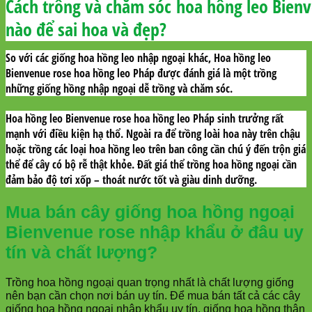
Cách trồng và chăm sóc hoa hồng leo Bien
nào để sai hoa và đẹp?
So với các giống hoa hồng leo nhập ngoại khác, Hoa hồng leo
Bienvenue rose hoa hồng leo Pháp được đánh giá là một trồng
những giống hồng nhập ngoại dễ trồng và chăm sóc.
Hoa hồng leo Bienvenue rose hoa hồng leo Pháp sinh trưởng rất
mạnh với điều kiện hạ thổ. Ngoài ra để trồng loài hoa này trên chậu
hoặc trồng các loại hoa hồng leo trên ban công cần chú ý đến trộn giá
thể để cây có bộ rễ thật khỏe. Đất giá thể trồng hoa hồng ngoại cần
đảm bảo độ tơi xốp – thoát nước tốt và giàu dinh dưỡng.
Mua bán cây giống hoa hồng ngoại
Bienvenue rose
nhập khẩu ở đâu uy
tín và chất lượng?
Trồng hoa hồng ngoại quan trọng nhất là chất lượng giống
nên bạn cần chọn nơi bán uy tín. Để mua bán tất cả các cây
giống hoa hồng ngoại nhập khẩu uy tín, giống hoa hồng thân