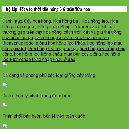
– Độ lặp:
Tốt vào thời tiết nóng 5-6 tuần/lứa hoa
Danh mục:
Cây hoa hồng
,
Hoa hồng bụi
,
Hoa hồng leo
,
Hoa
hồng nhập ngoại
,
Hồng nhập Pháp
Từ khóa:
các bệnh hại
thường gặp trên cây hoa hồng
,
cách trộn đất và giá thể trồng
hoa hồng ngoại
,
cách trồng và chăm sóc hoa hồng leo
Bienvenue rose
,
giống hoa hồng leo Pháp
,
hoa hồng leo màu
hồng pastel
,
Hoa hồng leo nhập ngoại
,
hoa hồng leo trồng ban
công
,
hoa hồng leo trồng chậu
,
mua bán cây giống hoa hồng
leo Bienvenue rose nhập khẩu ở đâu
Đa dạng và phong phú các loại giống cây trồng
Giá cả hợp lý, chất lượng đảm bảo
Phân phối bán buôn, bán lẻ trên toàn quốc