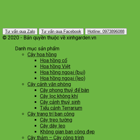
Tư vấn qua Zalo
Tư vấn qua Facebook
Hotline: 0973896088
© 2020 - Bản quyền thuộc về xinhgarden.vn
Danh mục sản phẩm
Cây hoa hồng
Hoa hồng cổ
Hoa hồng Việt
Hoa hồng ngoại (bụi)
Hoa hồng ngoại (leo)
Cây cảnh văn phòng
Cây phong thuỷ để bàn
Cây lọc không khí
Cây cảnh thuỷ sinh
Tiểu cảnh Terrarium
Cây trang trí ban công
Cây treo tường
Cây dây leo
Không gian ban công đẹp
Cây thảm – Cây công trình