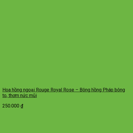
Hoa hồng ngoại Rouge Royal Rose – Bông hồng Pháp bông
to, thơm nức mũi
250.000
₫