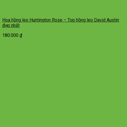
Hoa hồng leo Huntington Rose – Top hồng leo David Austin
đẹp nhất
180.000
₫