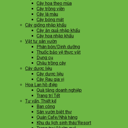
Cây hoa theo mùa
Cây trồng viền
Cây lá màu
Cây bóng mát
Cây giống nhập khẩu
Cây ăn quả nhập khẩu
Cây hoa nhập khẩu
Vật tư sân vườn
Phân bón/Dinh dưỡng
Thuốc bảo vệ thực vật
Dụng cụ
Chậu trồng cây
Cây dược liệu
Cây dược liệu
Cây Rau gia vị
Hoa Lan hồ điệp
Quà tặng doanh nghiệp
Trang trí Tết
Tư vấn, Thiết kế
Ban công
Sân vườn biêt thự
Quán Cafe/Nhà hàng
Khu du lịch sinh thái/Resort