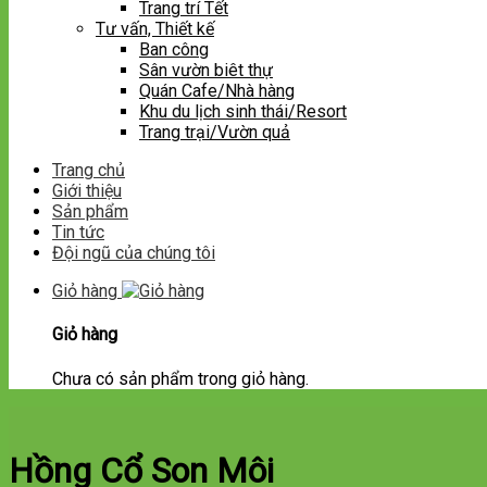
Trang trí Tết
Tư vấn, Thiết kế
Ban công
Sân vườn biêt thự
Quán Cafe/Nhà hàng
Khu du lịch sinh thái/Resort
Trang trại/Vườn quả
Trang chủ
Giới thiệu
Sản phẩm
Tin tức
Đội ngũ của chúng tôi
Giỏ hàng
Giỏ hàng
Chưa có sản phẩm trong giỏ hàng.
Hồng Cổ Son Môi