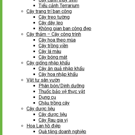
Tiểu cảnh Terrarium
Cây trang trí ban công
Cây treo tường
Cây dây leo
Không gian ban công đẹp
Cây thảm – Cây công trình
Cây hoa theo mùa
Cây trồng viền
Cây lá màu
Cây bóng mát
Cây giống nhập khẩu
Cây ăn quả nhập khẩu
Cây hoa nhập khẩu
Vật tư sân vườn
Phân bón/Dinh dưỡng
Thuốc bảo vệ thực vật
Dụng cụ
Chậu trồng cây
Cây dược liệu
Cây dược liệu
Cây Rau gia vị
Hoa Lan hồ điệp
Quà tặng doanh nghiệp