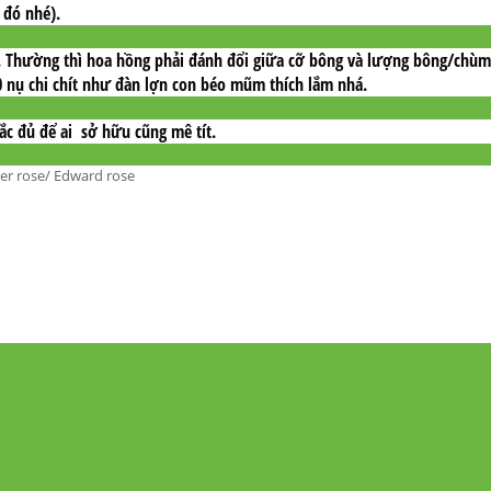
 đó nhé).
m. Thường thì hoa hồng phải đánh đổi giữa cỡ bông và lượng bông/chù
nụ chi chít như đàn lợn con béo mũm thích lắm nhá.
ắc đủ để ai sở hữu cũng mê tít.
r rose/ Edward rose