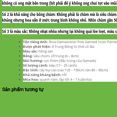
không có ong mật bên trong (hít phải để ý không ong chui tọt vào mũi
Số 2 là khả năng cho bông chùm: Không phải là chùm mà là siêu chù
khủng nhưng hoa vẫn ở mức trung bình không nhỏ. Nhìn chùm gần 50 
Số 3 là màu sắc: Không nhạt nhòa nhưng lại không quá lòe loẹt, màu s
Tên tiếng Anh:
Rosa Damascena/ Pink Damask rose/ Pannee
Được phát hiện:
ở Trung Đông từ thời cổ đại
Màu sắc:
hồng sen
Bông:
siêu chùm, cỡ trung (6 – 8cm)
Mùi hương:
cực thơm (đặc trưng của Damask)
Số lượng cánh:
kép (17 – 25 cánh)
Đặc tính:
cây bụi cao (cao 120 – 150cm; tán 80 – 90cm)
Khả năng kháng bệnh:
tốt
Mùa hoa:
quanh năm, lặp tốt 4 – 7 tuần/lứa
Sản phẩm tương tự