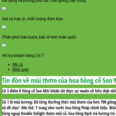
Đa dạng và phong phú các loại giống cây trồng
Giá cả hợp lý, chất lượng đảm bảo
Phân phối bán buôn, bán lẻ trên toàn quốc
Hỗ trợ khách hàng 24/7
Mô tả
Bình luận
Tin đồn về mùi thơm của hoa hồng cổ Son M
Có 3 điểm ở hồng cổ Son Môi khiến tôi thực sự muốn sở hữu thật nhi
Số 1 là mùi hương: Đã từng thưởng thức mùi thơm của hơn 700 giống 
và dễ chịu” đến thế. Y trang như nước hoa hồng Pháp chính hiệu. M
hồng ngoại Double Delight thơm mùi sả, hoa hồng Bạch trà hương trà