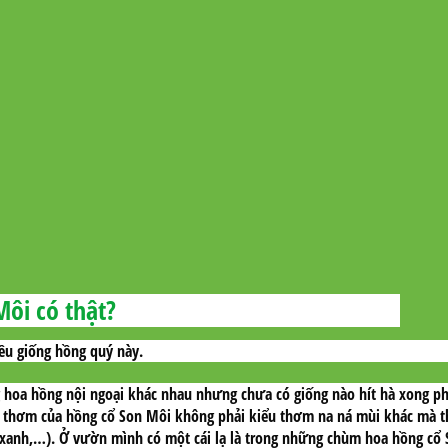
ôi có thật?
ều giống hồng quý này.
hoa hồng nội ngoại khác nhau nhưng chưa có giống nào hít hà xong phả
ùi thơm của hồng cổ Son Môi không phải kiểu thơm na ná mùi khác mà 
 xanh,…). Ở vườn mình có một cái lạ là trong những chùm hoa hồng cổ 