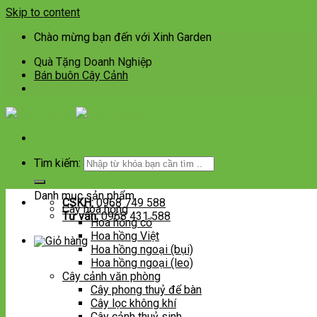
Skip to content
Chào mừng bạn đến với Xinh Garden
Quà Tặng Doanh Nghiệp
Bán buôn Cây Cảnh
Tìm kiếm:
Danh mục sản phẩm
CSKH:
0968 749 588
Cây hoa hồng
Tư vấn:
0968 431 588
Hoa hồng cổ
Hoa hồng Việt
Hoa hồng ngoại (bụi)
Hoa hồng ngoại (leo)
Cây cảnh văn phòng
Cây phong thuỷ để bàn
Cây lọc không khí
Cây cảnh thuỷ sinh