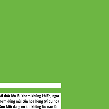
i thốt lên là “thơm khủng khiếp, ngọt
thơm đúng mùi của hoa hồng (ví dụ hoa
Son Môi đang nở thì không lúc nào là