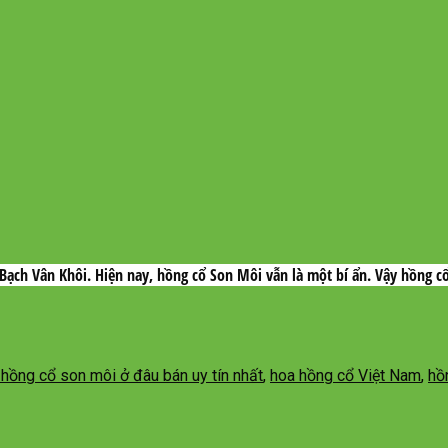
Bạch Vân Khôi. Hiện nay, hồng cổ Son Môi vẫn là một bí ẩn. Vậy hồng c
hồng cổ son môi ở đâu bán uy tín nhất
,
hoa hồng cổ Việt Nam
,
hồ