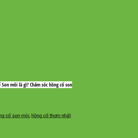
ổ Son môi là gì? Chăm sóc hồng cổ son
ng cổ son môi
,
hồng cổ thơm nhất