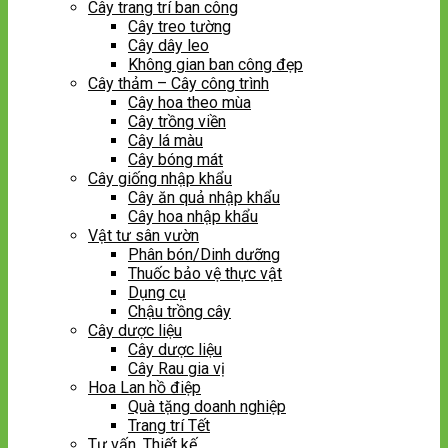
Cây trang trí ban công
Cây treo tường
Cây dây leo
Không gian ban công đẹp
Cây thảm – Cây công trình
Cây hoa theo mùa
Cây trồng viền
Cây lá màu
Cây bóng mát
Cây giống nhập khẩu
Cây ăn quả nhập khẩu
Cây hoa nhập khẩu
Vật tư sân vườn
Phân bón/Dinh dưỡng
Thuốc bảo vệ thực vật
Dụng cụ
Chậu trồng cây
Cây dược liệu
Cây dược liệu
Cây Rau gia vị
Hoa Lan hồ điệp
Quà tặng doanh nghiệp
Trang trí Tết
Tư vấn, Thiết kế