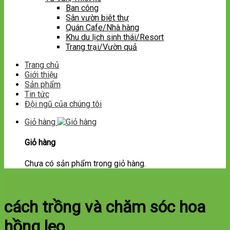
Ban công
Sân vườn biêt thự
Quán Cafe/Nhà hàng
Khu du lịch sinh thái/Resort
Trang trại/Vườn quả
Trang chủ
Giới thiệu
Sản phẩm
Tin tức
Đội ngũ của chúng tôi
Giỏ hàng
Giỏ hàng
Chưa có sản phẩm trong giỏ hàng.
cách trồng và chăm sóc hoa
hồng leo