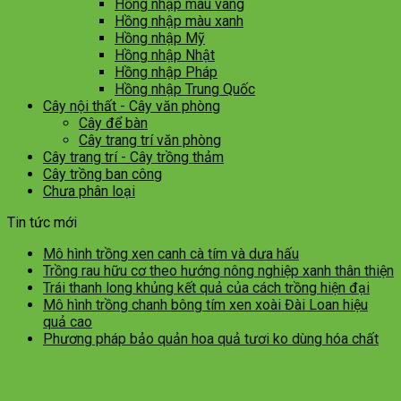
Hồng nhập màu vàng
Hồng nhập màu xanh
Hồng nhập Mỹ
Hồng nhập Nhật
Hồng nhập Pháp
Hồng nhập Trung Quốc
Cây nội thất - Cây văn phòng
Cây để bàn
Cây trang trí văn phòng
Cây trang trí - Cây trồng thảm
Cây trồng ban công
Chưa phân loại
Tin tức mới
Mô hình trồng xen canh cà tím và dưa hấu
Trồng rau hữu cơ theo hướng nông nghiệp xanh thân thiện
Trái thanh long khủng kết quả của cách trồng hiện đại
Mô hình trồng chanh bông tím xen xoài Đài Loan hiệu
quả cao
Phương pháp bảo quản hoa quả tươi ko dùng hóa chất