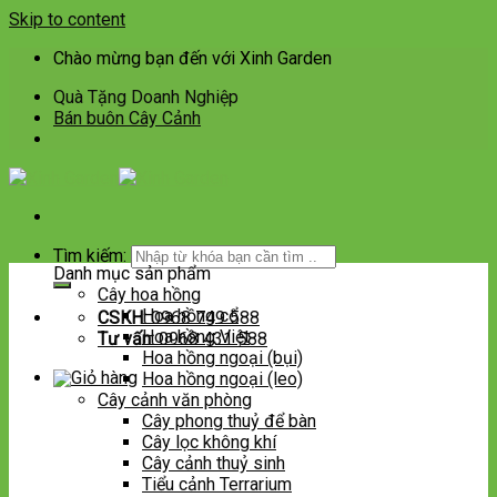
Skip to content
Chào mừng bạn đến với Xinh Garden
Quà Tặng Doanh Nghiệp
Bán buôn Cây Cảnh
Tìm kiếm:
Danh mục sản phẩm
Cây hoa hồng
Hoa hồng cổ
CSKH:
0968 749 588
Hoa hồng Việt
Tư vấn:
0968 431 588
Hoa hồng ngoại (bụi)
Hoa hồng ngoại (leo)
Cây cảnh văn phòng
Cây phong thuỷ để bàn
Cây lọc không khí
Cây cảnh thuỷ sinh
Tiểu cảnh Terrarium