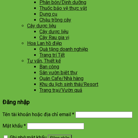
Phân bón/Dinh dưỡng
Thuốc bảo vệ thực vật
Dụng cụ
Chậu trồng cây
Cây dược liệu
Cây dược liệu
Cây Rau gia vị
Hoa Lan hồ điệp
Quà tặng doanh nghiệp
Trang trí Tết
Tư vấn, Thiết kế
Ban công
Sân vườn biêt thự
Quán Cafe/Nhà hàng
Khu du lịch sinh thái/Resort
Trang trại/Vườn quả
Đăng nhập
Tên tài khoản hoặc địa chỉ email
*
Mật khẩu
*
Ghi nhớ mật khẩu
Đăng nhập