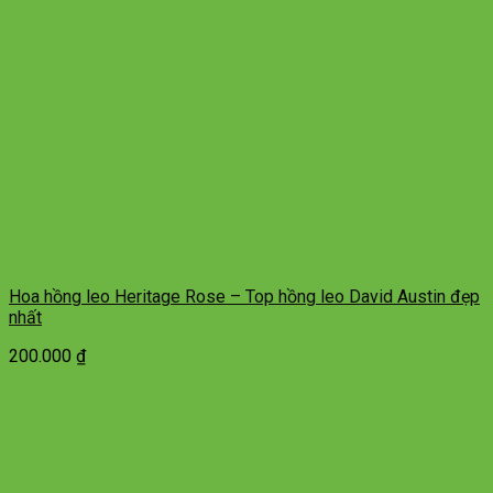
Hoa hồng leo Heritage Rose – Top hồng leo David Austin đẹp
nhất
200.000
₫