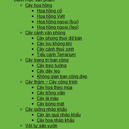
Cây hoa hồng
Hoa hồng cổ
Hoa hồng Việt
Hoa hồng ngoại (bụi)
Hoa hồng ngoại (leo)
Cây cảnh văn phòng
Cây phong thuỷ để bàn
Cây lọc không khí
Cây cảnh thuỷ sinh
Tiểu cảnh Terrarium
Cây trang trí ban công
Cây treo tường
Cây dây leo
Không gian ban công đẹp
Cây thảm – Cây công trình
Cây hoa theo mùa
Cây trồng viền
Cây lá màu
Cây bóng mát
Cây giống nhập khẩu
Cây ăn quả nhập khẩu
Cây hoa nhập khẩu
Vật tư sân vườn