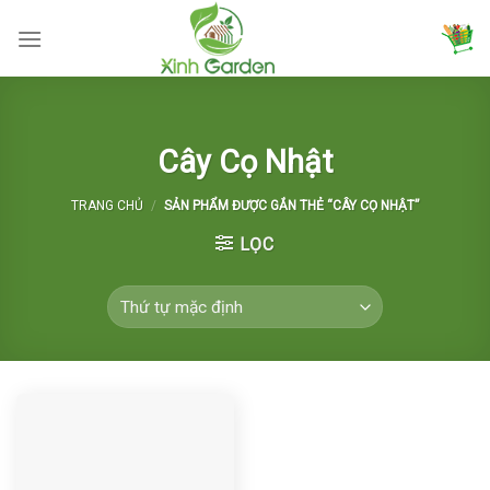
Skip
to
content
Cây Cọ Nhật
TRANG CHỦ
/
SẢN PHẨM ĐƯỢC GẮN THẺ “CÂY CỌ NHẬT”
LỌC