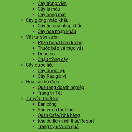
Cây trồng viền
Cây lá màu
Cây bóng mát
Cây giống nhập khẩu
Cây ăn quả nhập khẩu
Cây hoa nhập khẩu
Vật tư sân vườn
Phân bón/Dinh dưỡng
Thuốc bảo vệ thực vật
Dụng cụ
Chậu trồng cây
Cây dược liệu
Cây dược liệu
Cây Rau gia vị
Hoa Lan hồ điệp
Quà tặng doanh nghiệp
Trang trí Tết
Tư vấn, Thiết kế
Ban công
Sân vườn biêt thự
Quán Cafe/Nhà hàng
Khu du lịch sinh thái/Resort
Trang trại/Vườn quả