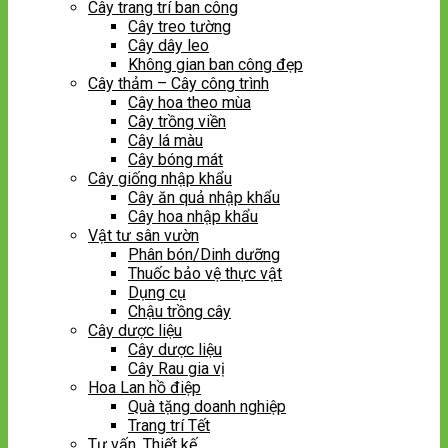
Cây trang trí ban công
Cây treo tường
Cây dây leo
Không gian ban công đẹp
Cây thảm – Cây công trình
Cây hoa theo mùa
Cây trồng viền
Cây lá màu
Cây bóng mát
Cây giống nhập khẩu
Cây ăn quả nhập khẩu
Cây hoa nhập khẩu
Vật tư sân vườn
Phân bón/Dinh dưỡng
Thuốc bảo vệ thực vật
Dụng cụ
Chậu trồng cây
Cây dược liệu
Cây dược liệu
Cây Rau gia vị
Hoa Lan hồ điệp
Quà tặng doanh nghiệp
Trang trí Tết
Tư vấn, Thiết kế