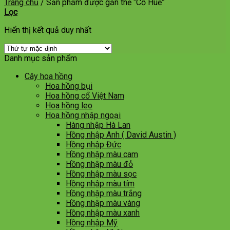
Trang chủ
/
Sản phẩm được gắn thẻ “Cổ Huế”
Lọc
Hiển thị kết quả duy nhất
Danh mục sản phẩm
Cây hoa hồng
Hoa hồng bụi
Hoa hồng cổ Việt Nam
Hoa hồng leo
Hoa hồng nhập ngoại
Hàng nhập Hà Lan
Hồng nhập Anh ( David Austin )
Hồng nhập Đức
Hồng nhập màu cam
Hồng nhập màu đỏ
Hồng nhập màu sọc
Hồng nhập màu tím
Hồng nhập màu trắng
Hồng nhập màu vàng
Hồng nhập màu xanh
Hồng nhập Mỹ