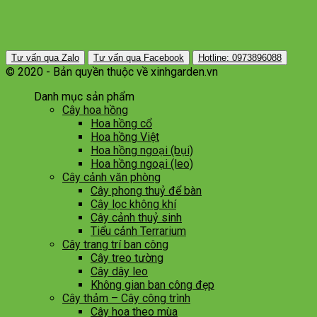
Tư vấn qua Zalo
Tư vấn qua Facebook
Hotline: 0973896088
© 2020 - Bản quyền thuộc về xinhgarden.vn
Danh mục sản phẩm
Cây hoa hồng
Hoa hồng cổ
Hoa hồng Việt
Hoa hồng ngoại (bụi)
Hoa hồng ngoại (leo)
Cây cảnh văn phòng
Cây phong thuỷ để bàn
Cây lọc không khí
Cây cảnh thuỷ sinh
Tiểu cảnh Terrarium
Cây trang trí ban công
Cây treo tường
Cây dây leo
Không gian ban công đẹp
Cây thảm – Cây công trình
Cây hoa theo mùa