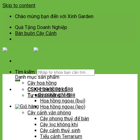
Skip to content
Chào mừng bạn đến với Xinh Garden
Quà Tặng Doanh Nghiệp
Bán buôn Cây Cảnh
Tìm kiếm:
Danh mục sản phẩm
Cây hoa hồng
Hoa hồng cổ
CSKH:
0968 749 588
Hoa hồng Việt
Tư vấn:
0968 431 588
Hoa hồng ngoại (bụi)
Hoa hồng ngoại (leo)
Cây cảnh văn phòng
Cây phong thuỷ để bàn
Cây lọc không khí
Cây cảnh thuỷ sinh
Tiểu cảnh Terrarium