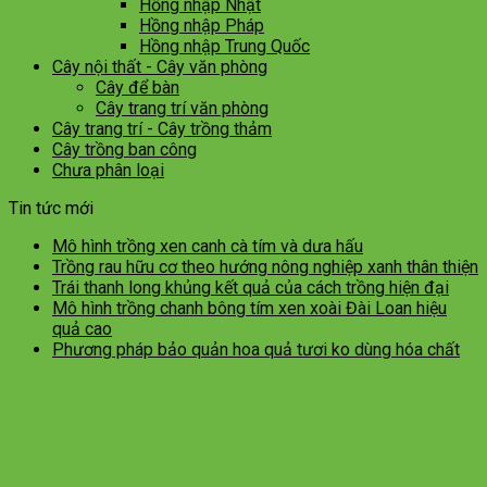
Hồng nhập Nhật
Hồng nhập Pháp
Hồng nhập Trung Quốc
Cây nội thất - Cây văn phòng
Cây để bàn
Cây trang trí văn phòng
Cây trang trí - Cây trồng thảm
Cây trồng ban công
Chưa phân loại
Tin tức mới
Mô hình trồng xen canh cà tím và dưa hấu
Trồng rau hữu cơ theo hướng nông nghiệp xanh thân thiện
Trái thanh long khủng kết quả của cách trồng hiện đại
Mô hình trồng chanh bông tím xen xoài Đài Loan hiệu
quả cao
Phương pháp bảo quản hoa quả tươi ko dùng hóa chất